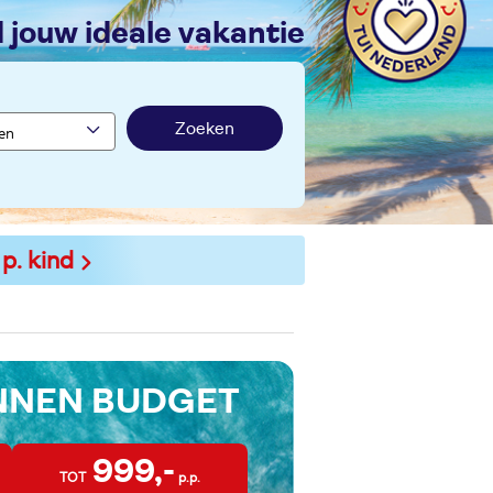
nd jouw ideale vakantie
Zoeken
 p. kind
INNEN BUDGET
999,-
TOT
p.p.