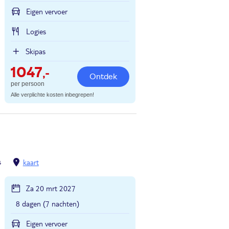
Eigen vervoer
Logies
Skipas
1047
,-
Ontdek
per persoon
Alle verplichte kosten inbegrepen!
s
kaart
Za 20 mrt 2027
8 dagen (7 nachten)
Eigen vervoer