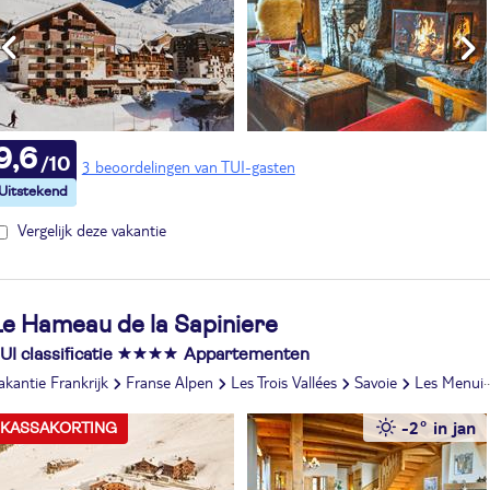
9,6
3 beoordelingen van TUI-gasten
Vergelijk deze vakantie
Le Hameau de la Sapiniere
UI classificatie
Appartementen
akantie Frankrijk
Franse Alpen
Les Trois Vallées
Savoie
Les Menuires
-2° in jan
KASSAKORTING