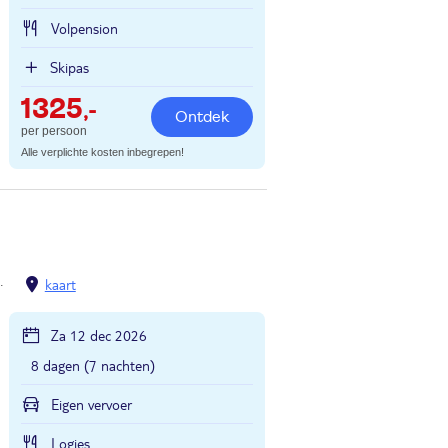
Volpension
Skipas
1325
,-
Ontdek
per persoon
Alle verplichte kosten inbegrepen!
kaart
Za 12 dec 2026
8 dagen (7 nachten)
Eigen vervoer
Logies