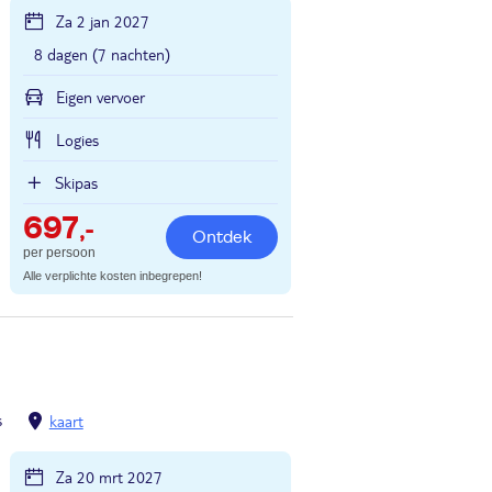
Za 2 jan 2027
8 dagen (7 nachten)
Eigen vervoer
Logies
Skipas
697
,-
Ontdek
per persoon
Alle verplichte kosten inbegrepen!
s
kaart
Za 20 mrt 2027