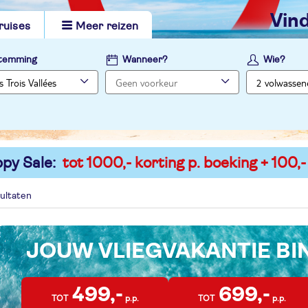
vi
ruises
Meer reizen
temming
Wanneer?
Wie?
py Sale:
tot 1000,- korting p. boeking + 100,-
ultaten
JOUW VLIEGVAKANTIE B
499,-
699,-
TOT
p.p.
TOT
p.p.