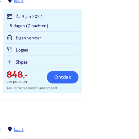
s
kaart
Za 9 jan 2027
8 dagen (7 nachten)
Eigen vervoer
Logies
Skipas
848
,-
Ontdek
per persoon
Alle verplichte kosten inbegrepen!
s
kaart