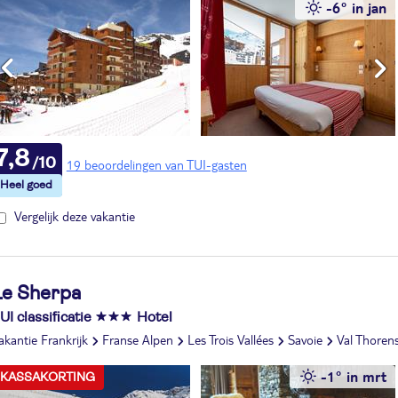
-6° in jan
7,8
19 beoordelingen van TUI-gasten
Vergelijk deze vakantie
Le Sherpa
UI classificatie
Hotel
akantie Frankrijk
Franse Alpen
Les Trois Vallées
Savoie
Val Thoren
-1° in mrt
KASSAKORTING