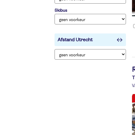
Skibus
Afstand Utrecht
T
V