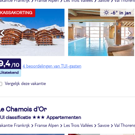
akantie Frankrijk
Franse Alpen
Les Trois Vallées
Savoie
Val Thoren
-6° in jan
KASSAKORTING
9,4
4 beoordelingen van TUI-gasten
Vergelijk deze vakantie
Le Chamois d'Or
UI classificatie
Appartementen
akantie Frankrijk
Franse Alpen
Les Trois Vallées
Savoie
Val Thoren