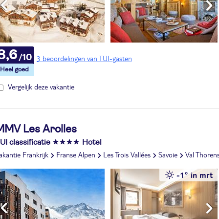
8,6
3 beoordelingen van TUI-gasten
Vergelijk deze vakantie
MMV Les Arolles
UI classificatie
Hotel
akantie Frankrijk
Franse Alpen
Les Trois Vallées
Savoie
Val Thoren
-1° in mrt