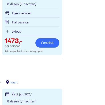
8 dagen (7 nachten)
Eigen vervoer
Halfpension
Skipas
1473
,-
Ontdek
per persoon
Alle verplichte kosten inbegrepen!
kaart
Za 2 jan 2027
8 dagen (7 nachten)