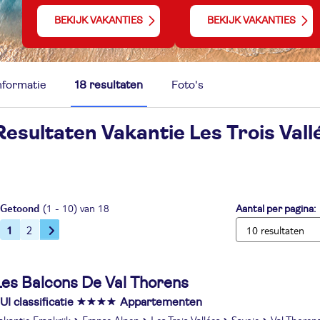
BEKIJK VAKANTIES
BEKIJK VAKANTIES
nformatie
18 resultaten
Foto's
Resultaten Vakantie
Les Trois Vall
Getoond
(1 - 10) van 18
Aantal per pagina:
1
2
Les Balcons De Val Thorens
UI classificatie
Appartementen