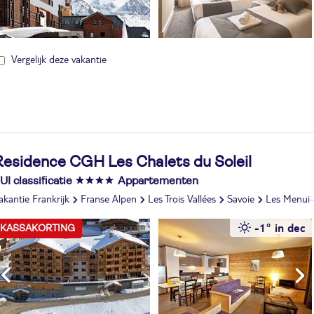
Vergelijk deze vakantie
Residence CGH Les Chalets du Soleil
UI classificatie
Appartementen
akantie Frankrijk
Franse Alpen
Les Trois Vallées
Savoie
Les Menuires
-1° in dec
KASSAKORTING