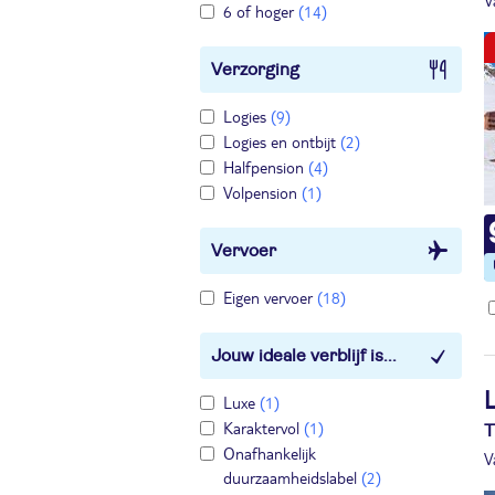
V
6 of hoger
(14)
Verzorging
Logies
(9)
Logies en ontbijt
(2)
Halfpension
(4)
Volpension
(1)
Vervoer
Eigen vervoer
(18)
Jouw ideale verblijf is...
Luxe
(1)
Karaktervol
(1)
T
Onafhankelijk
V
duurzaamheidslabel
(2)