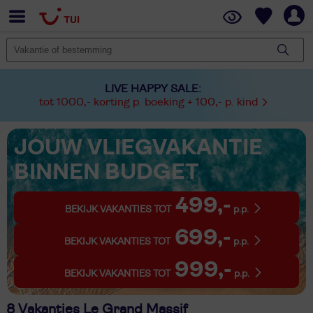
LIVE HAPPY SALE:
tot 1000,- korting p. boeking + 100,- p. kind
JOUW VLIEGVAKANTIE
BINNEN BUDGET
499,-
BEKIJK VAKANTIES TOT
p.p.
699,-
BEKIJK VAKANTIES TOT
p.p.
999,-
BEKIJK VAKANTIES TOT
p.p.
8 Vakanties Le Grand Massif