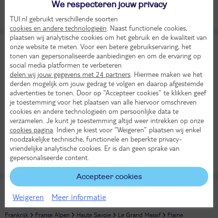
Bekijk
We respecteren jouw privacy
per persoon
KASSAKORTING
Alle verplichte kosten inbegrepen!
TUI.nl gebruikt verschillende soorten
cookies en andere technologieën
. Naast functionele cookies,
plaatsen wij analytische cookies om het gebruik en de kwaliteit van
Odalys Residence Front de Neige
onze website te meten. Voor een betere gebruikservaring, het
TUI classificatie
Appartementen
tonen van gepersonaliseerde aanbiedingen en om de ervaring op
social media platformen te verbeteren
Frankrijk
Franse Alpen
Haute Savoie
Le Grand Massif
Les Carroz d'Araches
delen wij jouw gegevens met 24 partners
. Hiermee maken we het
Za 2 jan 2027
derden mogelijk om jouw gedrag te volgen en daarop afgestemde
8 dagen (7 nachten)
advertenties te tonen. Door op “Accepteer cookies” te klikken geef
je toestemming voor het plaatsen van alle hiervoor omschreven
Eigen vervoer
cookies en andere technologieën om persoonlijke data te
Logies
verzamelen. Je kunt je toestemming altijd weer intrekken op onze
2°
cookies pagina
. Indien je kiest voor “Weigeren” plaatsen wij enkel
Skipas
in jan
noodzakelijke technische, functionele en beperkte privacy-
466,-
Bekijk
vriendelijke analytische cookies. Er is dan geen sprake van
per persoon
KASSAKORTING
gepersonaliseerde content.
Alle verplichte kosten inbegrepen!
Accepteer cookies
Pierre & Vacances Les Terrasses d'Eos
8
Weigeren
Meer informatie
TUI classificatie
Appartementen
Heel goed
Frankrijk
Franse Alpen
Haute Savoie
Le Grand Massif
Flaine