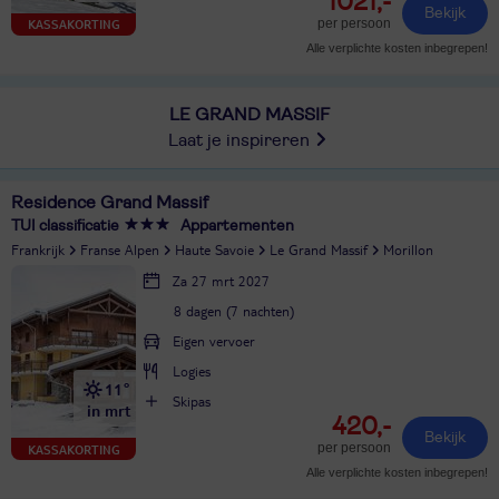
1021,-
Bekijk
per persoon
KASSAKORTING
Alle verplichte kosten inbegrepen!
LE GRAND MASSIF
Laat je inspireren
Residence Grand Massif
TUI classificatie
Appartementen
Frankrijk
Franse Alpen
Haute Savoie
Le Grand Massif
Morillon
Za 27 mrt 2027
8 dagen (7 nachten)
Eigen vervoer
Logies
11°
Skipas
in mrt
420,-
Bekijk
per persoon
KASSAKORTING
Alle verplichte kosten inbegrepen!