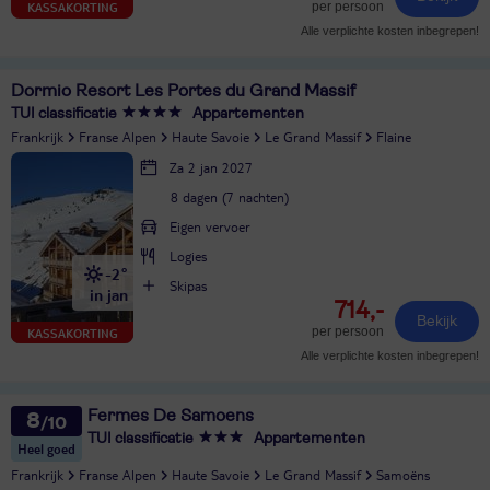
per persoon
KASSAKORTING
Alle verplichte kosten inbegrepen!
Dormio Resort Les Portes du Grand Massif
TUI classificatie
Appartementen
Frankrijk
Franse Alpen
Haute Savoie
Le Grand Massif
Flaine
Za 2 jan 2027
8 dagen (7 nachten)
Eigen vervoer
Logies
-2°
Skipas
in jan
714,-
Bekijk
per persoon
KASSAKORTING
Alle verplichte kosten inbegrepen!
Fermes De Samoens
8
TUI classificatie
Appartementen
Heel goed
Frankrijk
Franse Alpen
Haute Savoie
Le Grand Massif
Samoëns