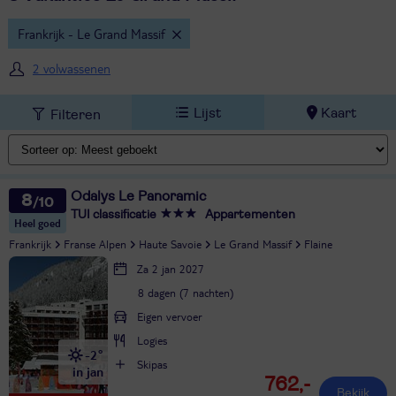
Frankrijk - Le Grand Massif
2 volwassenen
Lijst
Kaart
Filteren
Odalys Le Panoramic
8
TUI classificatie
Appartementen
Heel goed
Frankrijk
Franse Alpen
Haute Savoie
Le Grand Massif
Flaine
Za 2 jan 2027
8 dagen (7 nachten)
Eigen vervoer
Logies
-2°
Skipas
in jan
762,-
Bekijk