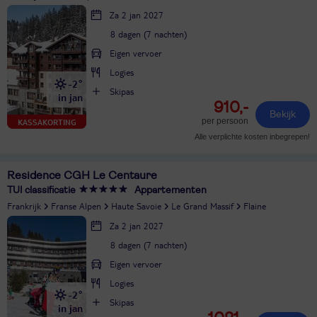
Za 2 jan 2027
8 dagen (7 nachten)
Eigen vervoer
Logies
-2°
Skipas
in jan
910,-
Bekijk
per persoon
KASSAKORTING
Alle verplichte kosten inbegrepen!
Residence CGH Le Centaure
TUI classificatie
Appartementen
Frankrijk
Franse Alpen
Haute Savoie
Le Grand Massif
Flaine
Za 2 jan 2027
8 dagen (7 nachten)
Eigen vervoer
Logies
-2°
Skipas
in jan