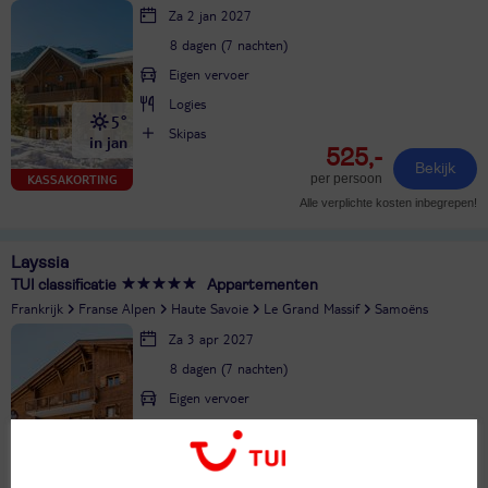
Za 2 jan 2027
8 dagen (7 nachten)
Eigen vervoer
Logies
5°
Skipas
in jan
525,-
Bekijk
per persoon
KASSAKORTING
Alle verplichte kosten inbegrepen!
Layssia
TUI classificatie
Appartementen
Frankrijk
Franse Alpen
Haute Savoie
Le Grand Massif
Samoëns
Za 3 apr 2027
8 dagen (7 nachten)
Eigen vervoer
Logies
15°
Skipas
in apr
751,-