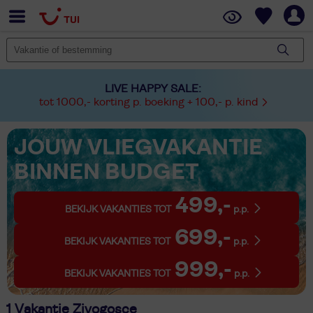
LIVE HAPPY SALE:
tot 1000,- korting p. boeking + 100,- p. kind
JOUW VLIEGVAKANTIE
BINNEN BUDGET
499,-
BEKIJK VAKANTIES TOT
p.p.
699,-
BEKIJK VAKANTIES TOT
p.p.
999,-
BEKIJK VAKANTIES TOT
p.p.
1 Vakantie Zivogosce