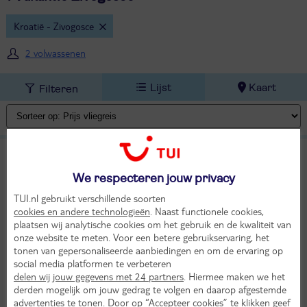
Kroatië - Zivogosce
2 volwassenen
Lijst
Kaart
Filteren
TUI BLUE Adriatic Beach
9,4
TUI classificatie
Hotel
Uitstekend
We respecteren jouw privacy
Kroatië
Midden-Dalmatië
Zivogosce
TUI.nl gebruikt verschillende soorten
Za 17 okt 2026
cookies en andere technologieën
. Naast functionele cookies,
plaatsen wij analytische cookies om het gebruik en de kwaliteit van
4 dagen (3 nachten)
onze website te meten. Voor een betere gebruikservaring, het
Eigen vervoer
tonen van gepersonaliseerde aanbiedingen en om de ervaring op
social media platformen te verbeteren
All Inclusive
22°
delen wij jouw gegevens met 24 partners
. Hiermee maken we het
343,-
in okt
derden mogelijk om jouw gedrag te volgen en daarop afgestemde
Bekijk
per persoon
advertenties te tonen. Door op “Accepteer cookies” te klikken geef