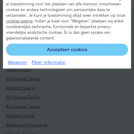
Alle verplichte kosten inbegrepen!
KASSAKORTING
je toestemming voor het plaatsen van alle hiervoor omschreven
cookies en andere technologieën om persoonlijke data te
verzamelen. Je kunt je toestemming altijd weer intrekken op onze
cookies pagina
. Indien je kiest voor “Weigeren” plaatsen wij enkel
Reizen
Kroatië
Midden-Dalmatië
Zivogosce
noodzakelijke technische, functionele en beperkte privacy-
vriendelijke analytische cookies. Er is dan geen sprake van
gepersonaliseerde content.
Bekijk ook
Accepteer cookies
Vakantie Kroatië
Weigeren
Meer informatie
Vakantie Italië
All Inclusive Egypte
Vakantie Spanje
All Inclusive Turkije
All Inclusive Spanje
Vakantie Turkije
Wintersport Oostenrijk