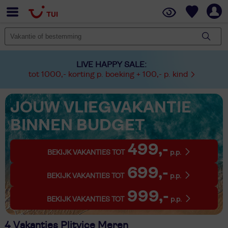
LIVE HAPPY SALE:
tot 1000,- korting p. boeking + 100,- p. kind
JOUW VLIEGVAKANTIE
BINNEN BUDGET
499,-
BEKIJK VAKANTIES TOT
p.p.
699,-
BEKIJK VAKANTIES TOT
p.p.
999,-
BEKIJK VAKANTIES TOT
p.p.
4 Vakanties Plitvice Meren