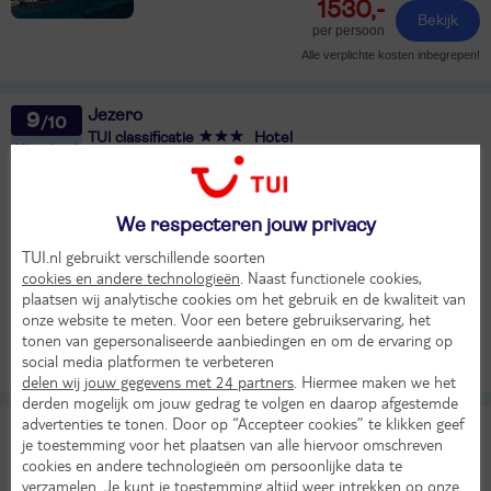
1530,-
Bekijk
per persoon
Alle verplichte kosten inbegrepen!
Jezero
9
TUI classificatie
Hotel
Uitstekend
Kroatië
Plitvice Meren
Plitvicka Jezera
Vr 27 nov 2026
We respecteren jouw privacy
4 dagen (3 nachten)
TUI.nl gebruikt verschillende soorten
Eigen vervoer
cookies en andere technologieën
. Naast functionele cookies,
Halfpension
plaatsen wij analytische cookies om het gebruik en de kwaliteit van
11°
onze website te meten. Voor een betere gebruikservaring, het
213,-
in nov
Bekijk
tonen van gepersonaliseerde aanbiedingen en om de ervaring op
per persoon
social media platformen te verbeteren
Alle verplichte kosten inbegrepen!
KASSAKORTING
delen wij jouw gegevens met 24 partners
. Hiermee maken we het
derden mogelijk om jouw gedrag te volgen en daarop afgestemde
advertenties te tonen. Door op “Accepteer cookies” te klikken geef
Korana
je toestemming voor het plaatsen van alle hiervoor omschreven
TUI classificatie
Camping
cookies en andere technologieën om persoonlijke data te
Kroatië
Plitvice Meren
Plitvicka Jezera
verzamelen. Je kunt je toestemming altijd weer intrekken op onze