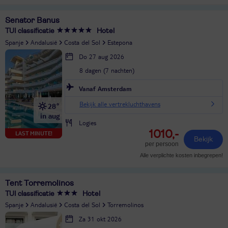
Senator Banus
TUI classificatie
Hotel
Spanje
Andalusië
Costa del Sol
Estepona
Do 27 aug 2026
8 dagen (7 nachten)
Vanaf Amsterdam
Bekijk alle vertrekluchthavens
28°
in aug
Logies
1010,-
LAST MINUTE!
Bekijk
per persoon
Alle verplichte kosten inbegrepen!
Tent Torremolinos
TUI classificatie
Hotel
Spanje
Andalusië
Costa del Sol
Torremolinos
Za 31 okt 2026