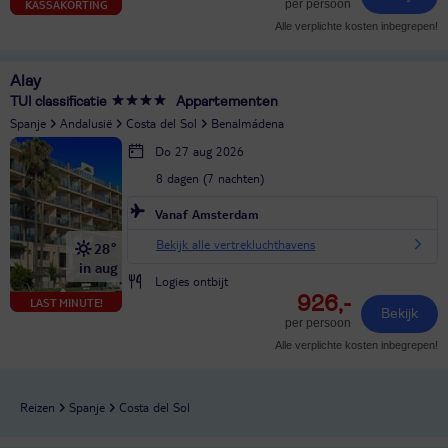
per persoon
KASSAKORTING
Alle verplichte kosten inbegrepen!
Alay
TUI classificatie
Appartementen
Spanje
Andalusië
Costa del Sol
Benalmádena
Do 27 aug 2026
8 dagen (7 nachten)
Vanaf Amsterdam
Bekijk alle vertrekluchthavens
28°
in aug
Logies ontbijt
926,-
LAST MINUTE!
Bekijk
per persoon
Alle verplichte kosten inbegrepen!
Reizen
Spanje
Costa del Sol