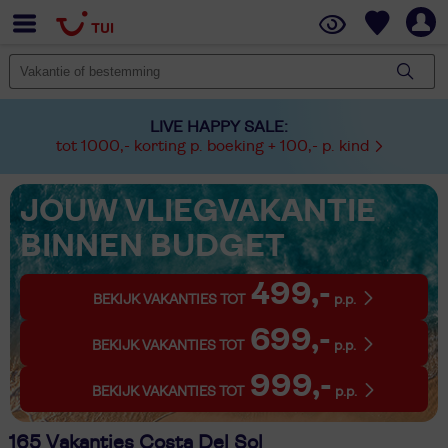
LIVE HAPPY SALE:
tot 1000,- korting p. boeking + 100,- p. kind
JOUW VLIEGVAKANTIE
BINNEN BUDGET
499,-
BEKIJK VAKANTIES TOT
p.p.
699,-
BEKIJK VAKANTIES TOT
p.p.
999,-
BEKIJK VAKANTIES TOT
p.p.
165 Vakanties Costa Del Sol