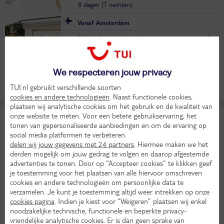
8 dagen (7 nachten)
Vanaf Amsterdam
Bekijk alle vertrekluchthavens
23°
in okt
Logies ontbijt
568,-
KASSAKORTING
We respecteren jouw privacy
Bekijk
per persoon
TUI.nl gebruikt verschillende soorten
Alle verplichte kosten inbegrepen!
cookies en andere technologieën
. Naast functionele cookies,
plaatsen wij analytische cookies om het gebruik en de kwaliteit van
onze website te meten. Voor een betere gebruikservaring, het
10-dg cruise West Europa - Celebrity Eclipse
tonen van gepersonaliseerde aanbiedingen en om de ervaring op
social media platformen te verbeteren
België
Frankrijk
Nederland
Portugal
Spanje
delen wij jouw gegevens met 24 partners
. Hiermee maken we het
Wo 1 sep 2027
derden mogelijk om jouw gedrag te volgen en daarop afgestemde
advertenties te tonen. Door op “Accepteer cookies” te klikken geef
10 dagen (9 nachten)
je toestemming voor het plaatsen van alle hiervoor omschreven
Eigen vervoer
cookies en andere technologieën om persoonlijke data te
Volpension
verzamelen. Je kunt je toestemming altijd weer intrekken op onze
cookies pagina
. Indien je kiest voor “Weigeren” plaatsen wij enkel
2007,-
Bekijk
noodzakelijke technische, functionele en beperkte privacy-
per persoon
vriendelijke analytische cookies. Er is dan geen sprake van
Alle verplichte kosten inbegrepen!