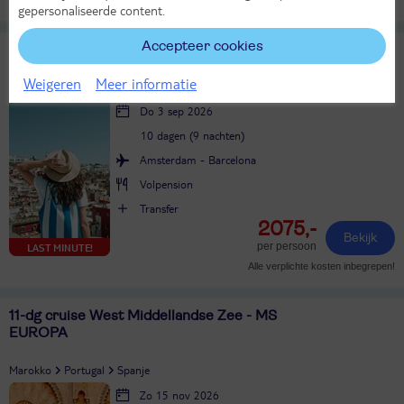
gepersonaliseerde content.
Accepteer cookies
10-dg cruise West Mid. Zee - Celebrity Equinox
Weigeren
Meer informatie
Portugal
Spanje
Do 3 sep 2026
10 dagen (9 nachten)
Amsterdam - Barcelona
Volpension
Transfer
2075,-
Bekijk
per persoon
LAST MINUTE!
Alle verplichte kosten inbegrepen!
11-dg cruise West Middellandse Zee - MS
EUROPA
Marokko
Portugal
Spanje
Zo 15 nov 2026