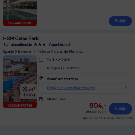
Bekijk
KASSAKORTING
HSM Calas Park
TUI classificatie
Aparthotel
Spanje
Balearen
Mallorca
Calas de Mallorca
Zo 4 okt 2026
8 dagen (7 nachten)
Vanaf Amsterdam
Bekijk alle vertrekluchthavens
24°
in okt
All Inclusive
804,-
KASSAKORTING
Bekijk
per persoon
Alle verplichte kosten inbegrepen!