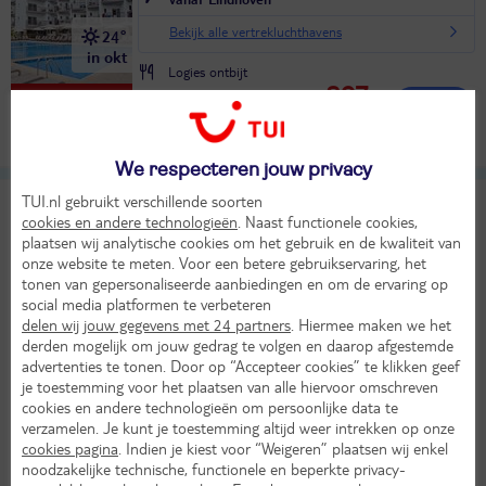
Bekijk alle vertrekluchthavens
24°
in okt
Logies ontbijt
897,-
KASSAKORTING
Bekijk
per persoon
Alle verplichte kosten inbegrepen!
We respecteren jouw privacy
TUI.nl gebruikt verschillende soorten
FERGUS Style Tobago
cookies en andere technologieën
. Naast functionele cookies,
TUI classificatie
Hotel
plaatsen wij analytische cookies om het gebruik en de kwaliteit van
Spanje
Balearen
Mallorca
Palma Nova
onze website te meten. Voor een betere gebruikservaring, het
Zo 6 sep 2026
tonen van gepersonaliseerde aanbiedingen en om de ervaring op
social media platformen te verbeteren
8 dagen (7 nachten)
delen wij jouw gegevens met 24 partners
. Hiermee maken we het
derden mogelijk om jouw gedrag te volgen en daarop afgestemde
Vanaf Amsterdam
advertenties te tonen. Door op “Accepteer cookies” te klikken geef
Bekijk alle vertrekluchthavens
27°
je toestemming voor het plaatsen van alle hiervoor omschreven
in sep
cookies en andere technologieën om persoonlijke data te
Logies ontbijt
verzamelen. Je kunt je toestemming altijd weer intrekken op onze
1692,-
LAST MINUTE!
cookies pagina
. Indien je kiest voor “Weigeren” plaatsen wij enkel
Bekijk
per persoon
noodzakelijke technische, functionele en beperkte privacy-