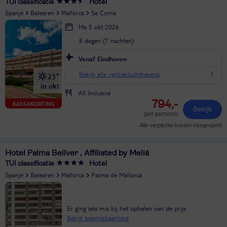
TUI classificatie
Hotel
Spanje
Balearen
Mallorca
Sa Coma
Ma 5 okt 2026
8 dagen (7 nachten)
Vanaf Eindhoven
Bekijk alle vertrekluchthavens
23°
in okt
All Inclusive
794,-
KASSAKORTING
Bekijk
per persoon
Alle verplichte kosten inbegrepen!
Hotel Palma Bellver , Affiliated by Meliá
TUI classificatie
Hotel
Spanje
Balearen
Mallorca
Palma de Mallorca
Er ging iets mis bij het ophalen van de prijs
Bekijk beschikbaarheid