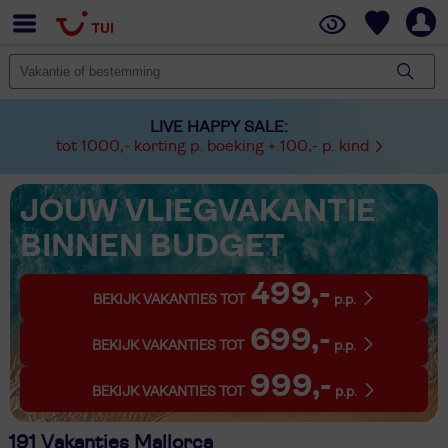
LIVE HAPPY SALE:
tot 1000,- korting p. boeking + 100,- p. kind
JOUW VLIEGVAKANTIE
BINNEN BUDGET
499,-
BEKIJK VAKANTIES TOT
p.p.
699,-
BEKIJK VAKANTIES TOT
p.p.
999,-
BEKIJK VAKANTIES TOT
p.p.
191 Vakanties Mallorca