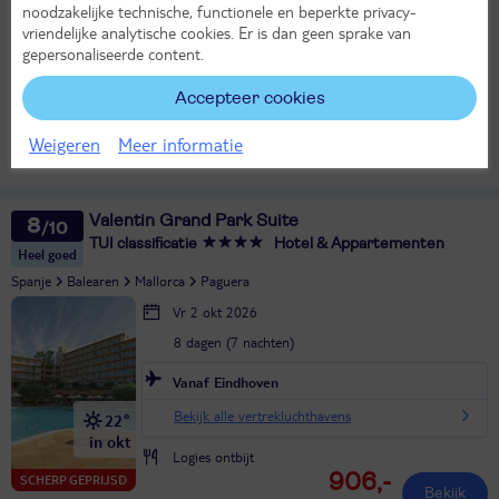
noodzakelijke technische, functionele en beperkte privacy-
Vanaf Amsterdam
vriendelijke analytische cookies. Er is dan geen sprake van
Bekijk alle vertrekluchthavens
24°
gepersonaliseerde content.
in okt
Halfpension
Accepteer cookies
1236,-
SCHERP GEPRIJSD
Bekijk
per persoon
Weigeren
Meer informatie
Alle verplichte kosten inbegrepen!
Valentin Grand Park Suite
8
TUI classificatie
Hotel & Appartementen
Heel goed
Spanje
Balearen
Mallorca
Paguera
Vr 2 okt 2026
8 dagen (7 nachten)
Vanaf Eindhoven
Bekijk alle vertrekluchthavens
22°
in okt
Logies ontbijt
906,-
SCHERP GEPRIJSD
Bekijk