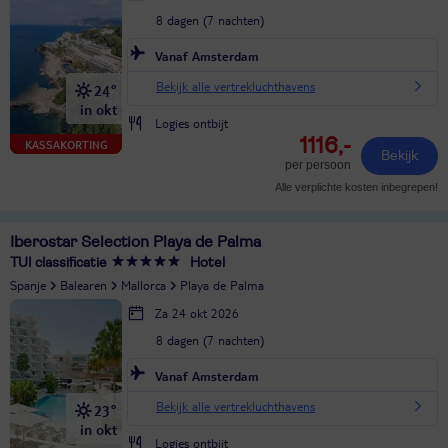
8 dagen (7 nachten)
Vanaf Amsterdam
Bekijk alle vertrekluchthavens
24°
in okt
Logies ontbijt
1116,-
KASSAKORTING
Bekijk
per persoon
Alle verplichte kosten inbegrepen!
Iberostar Selection Playa de Palma
TUI classificatie
Hotel
Spanje
Balearen
Mallorca
Playa de Palma
Za 24 okt 2026
8 dagen (7 nachten)
Vanaf Amsterdam
Bekijk alle vertrekluchthavens
23°
in okt
Logies ontbijt