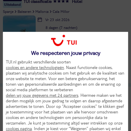
TUI classificatie
Hotel
Uitstekend
Spanje
Balearen
Mallorca
Cala Millor
Vr 23 okt 2026
8 dagen (7 nachten)
Vanaf Amsterdam
Bekijk alle vertrekluchthavens
23°
in okt
We respecteren jouw privacy
Halfpension
TUI.nl gebruikt verschillende soorten
1021,-
KASSAKORTING
cookies en andere technologieën
. Naast functionele cookies,
Bekijk
per persoon
plaatsen wij analytische cookies om het gebruik en de kwaliteit van
Alle verplichte kosten inbegrepen!
onze website te meten. Voor een betere gebruikservaring, het
tonen van gepersonaliseerde aanbiedingen en om de ervaring op
social media platformen te verbeteren
Prinsotel Alba
8,8
delen wij jouw gegevens met 24 partners
. Hiermee maken we het
TUI classificatie
Hotel
derden mogelijk om jouw gedrag te volgen en daarop afgestemde
Heel goed
advertenties te tonen. Door op “Accepteer cookies” te klikken geef
Spanje
Balearen
Mallorca
Cala d'Or
je toestemming voor het plaatsen van alle hiervoor omschreven
Di 6 okt 2026
cookies en andere technologieën om persoonlijke data te
verzamelen. Je kunt je toestemming altijd weer intrekken op onze
8 dagen (7 nachten)
cookies pagina
. Indien je kiest voor “Weigeren” plaatsen wij enkel