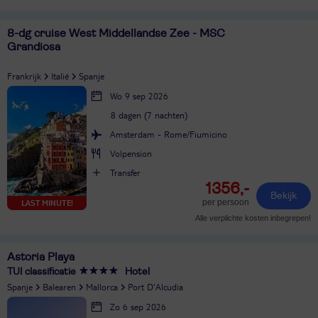
8-dg cruise West Middellandse Zee - MSC
Grandiosa
Frankrijk
Italië
Spanje
Wo 9 sep 2026
8 dagen (7 nachten)
Amsterdam - Rome/Fiumicino
Volpension
Transfer
1356,-
Bekijk
per persoon
LAST MINUTE!
Alle verplichte kosten inbegrepen!
Astoria Playa
TUI classificatie
Hotel
Spanje
Balearen
Mallorca
Port D'Alcudia
Zo 6 sep 2026