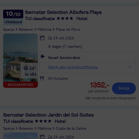
Iberostar Selection Albufera Playa
10
TUI classificatie
Hotel
Uitstekend
Spanje
Balearen
Mallorca
Playa de Muro
Za 24 okt 2026
8 dagen (7 nachten)
Vanaf Amsterdam
Bekijk alle vertrekluchthavens
24°
in okt
All Inclusive
1352,-
KASSAKORTING
Bekijk
per persoon
Alle verplichte kosten inbegrepen!
Iberostar Selection Jardin del Sol Suites
TUI classificatie
Hotel
Spanje
Balearen
Mallorca
Costa de la Calma
Za 24 okt 2026