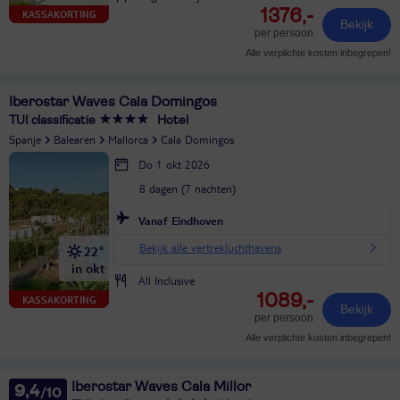
1376,-
KASSAKORTING
Bekijk
per persoon
Alle verplichte kosten inbegrepen!
Iberostar Waves Cala Domingos
TUI classificatie
Hotel
Spanje
Balearen
Mallorca
Cala Domingos
Do 1 okt 2026
8 dagen (7 nachten)
Vanaf Eindhoven
Bekijk alle vertrekluchthavens
22°
in okt
All Inclusive
1089,-
KASSAKORTING
Bekijk
per persoon
Alle verplichte kosten inbegrepen!
Iberostar Waves Cala Millor
9,4