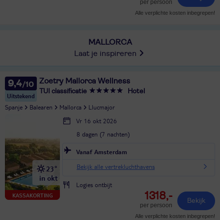
per persoon
Alle verplichte kosten inbegrepen!
MALLORCA
Laat je inspireren
Zoetry Mallorca Wellness
9,4
TUI classificatie
Hotel
Uitstekend
Spanje
Balearen
Mallorca
Llucmajor
Vr 16 okt 2026
8 dagen (7 nachten)
Vanaf Amsterdam
Bekijk alle vertrekluchthavens
23°
in okt
Logies ontbijt
1318,-
KASSAKORTING
Bekijk
per persoon
Alle verplichte kosten inbegrepen!