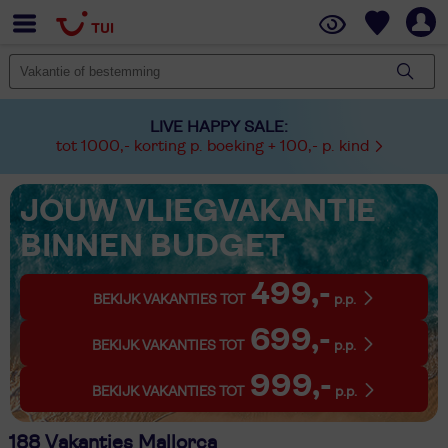
LIVE HAPPY SALE:
tot 1000,- korting p. boeking + 100,- p. kind
JOUW VLIEGVAKANTIE
BINNEN BUDGET
499,-
BEKIJK VAKANTIES TOT
p.p.
699,-
BEKIJK VAKANTIES TOT
p.p.
999,-
BEKIJK VAKANTIES TOT
p.p.
188 Vakanties Mallorca