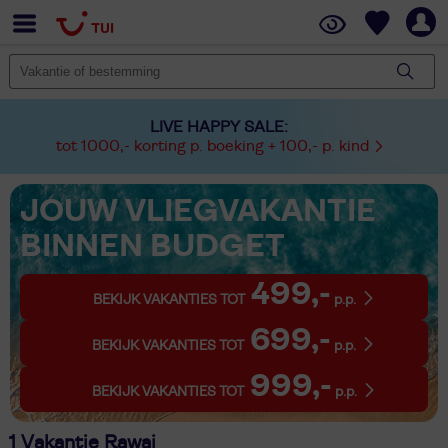
LIVE HAPPY SALE:
tot 1000,- korting p. boeking + 100,- p. kind
JOUW VLIEGVAKANTIE
BINNEN BUDGET
499,-
BEKIJK VAKANTIES TOT
p.p.
699,-
BEKIJK VAKANTIES TOT
p.p.
999,-
BEKIJK VAKANTIES TOT
p.p.
1 Vakantie Rawai