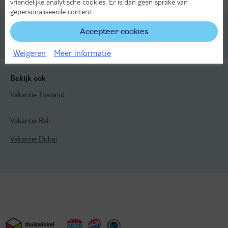
vriendelijke analytische cookies. Er is dan geen sprake van
Alle verplichte kosten inbegrepen!
KASSAKORTING
gepersonaliseerde content.
Accepteer cookies
Reizen
Thailand
Phuket
Rawai
Weigeren
Meer informatie
Bekijk ook
Vakantie Thailand
Vakantie Bali
Vakantie Dubai