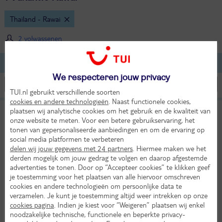
Thailand - Rawai
2 volwassenen
Lijst
Kaart
Filteren
We respecteren jouw privacy
TUI.nl gebruikt verschillende soorten
cookies en andere technologieën
. Naast functionele cookies,
plaatsen wij analytische cookies om het gebruik en de kwaliteit van
The Vijitt Resort Phuket
9,4
onze website te meten. Voor een betere gebruikservaring, het
TUI classificatie
Hotel
Uitstekend
tonen van gepersonaliseerde aanbiedingen en om de ervaring op
Thailand
Phuket
Rawai
social media platformen te verbeteren
delen wij jouw gegevens met 24 partners
. Hiermee maken we het
Ma 23 nov 2026
derden mogelijk om jouw gedrag te volgen en daarop afgestemde
9 dagen (7 nachten)
advertenties te tonen. Door op “Accepteer cookies” te klikken geef
je toestemming voor het plaatsen van alle hiervoor omschreven
Amsterdam - Phuket
cookies en andere technologieën om persoonlijke data te
Logies ontbijt
verzamelen. Je kunt je toestemming altijd weer intrekken op onze
29°
1458,-
cookies pagina
. Indien je kiest voor “Weigeren” plaatsen wij enkel
in nov
Bekijk
per persoon
noodzakelijke technische, functionele en beperkte privacy-