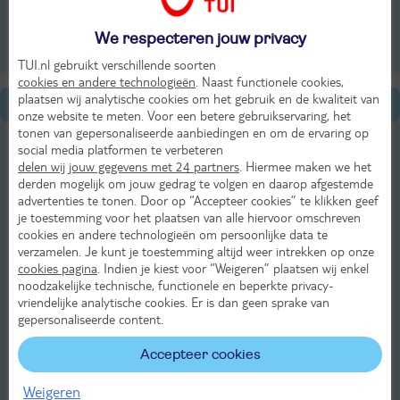
Bekijk ons aanbod
We respecteren jouw privacy
TUI.nl gebruikt verschillende soorten
cookies en andere technologieën
. Naast functionele cookies,
plaatsen wij analytische cookies om het gebruik en de kwaliteit van
Algemene informatie
onze website te meten. Voor een betere gebruikservaring, het
tonen van gepersonaliseerde aanbiedingen en om de ervaring op
Eten & Drinken in Jandia
social media platformen te verbeteren
delen wij jouw gegevens met 24 partners
. Hiermee maken we het
Kinderen in Jandia
derden mogelijk om jouw gedrag te volgen en daarop afgestemde
advertenties te tonen. Door op “Accepteer cookies” te klikken geef
je toestemming voor het plaatsen van alle hiervoor omschreven
Praktische informatie over Jandia
cookies en andere technologieën om persoonlijke data te
verzamelen. Je kunt je toestemming altijd weer intrekken op onze
Winkelen in Jandia
cookies pagina
. Indien je kiest voor “Weigeren” plaatsen wij enkel
noodzakelijke technische, functionele en beperkte privacy-
Sport in Jandia
vriendelijke analytische cookies. Er is dan geen sprake van
gepersonaliseerde content.
Stranden in Jandia
Accepteer cookies
Transport en verhuur in Jandia
Weigeren