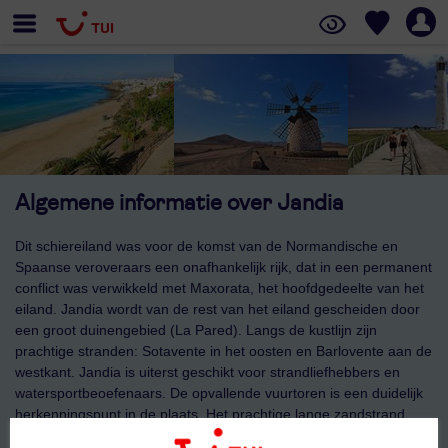
Algemene informatie over Jandia
Dit schiereiland was voor de komst van de Normandische en
Spaanse veroveraars een onafhankelijk rijk, dat in een permanent
conflict was verwikkeld met Maxorata, het hoofdgedeelte van het
eiland. Jandia wordt van de rest van het eiland gescheiden door
een groot duinengebied (La Pared). Langs de kustlijn zijn
prachtige stranden: Sotavente in het oosten en Barlovente aan de
westkant. Jandia is uiterst geschikt voor strandliefhebbers en
watersportbeoefenaars. De opvallende vuurtoren is een duidelijk
herkenningspunt in de plaats. Het prachtige lange zandstrand
loopt langs het hele dorp, en bestaat uit drie gedeeltes.