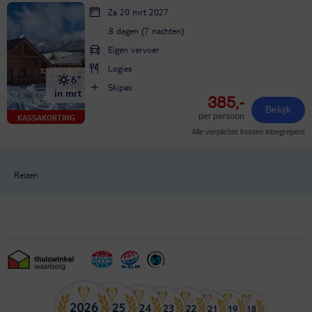
Za 20 mrt 2027
8 dagen (7 nachten)
Eigen vervoer
Logies
6°
Skipas
in mrt
385,-
Bekijk
per persoon
KASSAKORTING
Alle verplichte kosten inbegrepen!
Reizen