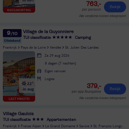
763,-
Bekijk
per persoon
KASSAKORTING
Alle verplichte kosten inbegrepen!
Village de la Guyonniere
9
TUI classificatie
Camping
Uitstekend
Frankrijk
Pays de la Loire
Vendée
St. Julien Des Landes
Za 29 aug 2026
8 dagen (7 nachten)
Eigen vervoer
Logies
22°
379,-
in aug
Bekijk
per app./bungalow
Alle verplichte kosten inbegrepen!
LAST MINUTE!
Village Gaulois
TUI classificatie
Appartementen
Frankrijk
Franse Alpen
Le Grand Domaine
Savoie
St. François Longchamp