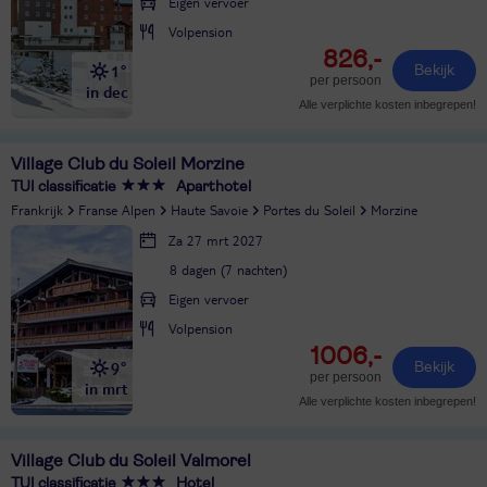
Eigen vervoer
Volpension
826,-
1°
Bekijk
per persoon
in dec
Alle verplichte kosten inbegrepen!
Village Club du Soleil Morzine
TUI classificatie
Aparthotel
Frankrijk
Franse Alpen
Haute Savoie
Portes du Soleil
Morzine
Za 27 mrt 2027
8 dagen (7 nachten)
Eigen vervoer
Volpension
1006,-
9°
Bekijk
per persoon
in mrt
Alle verplichte kosten inbegrepen!
Village Club du Soleil Valmorel
TUI classificatie
Hotel