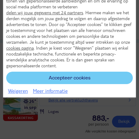
tonen van gepersonaliseerde aanbiedingen en om de ervaring op
Bekijk alle vertrekluchthavens
32°
social media platformen te verbeteren
in aug
Logies ontbijt
delen wij jouw gegevens met 24 partners
. Hiermee maken we het
derden mogelijk om jouw gedrag te volgen en daarop afgestemde
504,-
LAST MINUTE!
Bekijk
advertenties te tonen. Door op “Accepteer cookies” te klikken geef
per persoon
je toestemming voor het plaatsen van alle hiervoor omschreven
Alle verplichte kosten inbegrepen!
cookies en andere technologieën om persoonlijke data te
verzamelen. Je kunt je toestemming altijd weer intrekken op onze
cookies pagina
. Indien je kiest voor “Weigeren” plaatsen wij enkel
Village Capo d'Orso
noodzakelijke technische, functionele en beperkte privacy-
TUI classificatie
Camping
vriendelijke analytische cookies. Er is dan geen sprake van
Italië
Sardinië
Palau
gepersonaliseerde content.
Za 26 sep 2026
Accepteer cookies
8 dagen (7 nachten)
Weigeren
Meer informatie
Vanaf Eindhoven
Bekijk alle vertrekluchthavens
26°
in sep
Logies
883,-
KASSAKORTING
Bekijk
per persoon
Alle verplichte kosten inbegrepen!