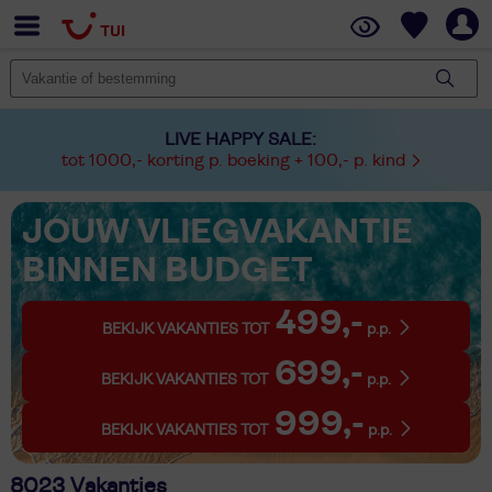
LIVE HAPPY SALE:
tot 1000,- korting p. boeking + 100,- p. kind
JOUW VLIEGVAKANTIE
BINNEN BUDGET
499,-
BEKIJK VAKANTIES TOT
p.p.
699,-
BEKIJK VAKANTIES TOT
p.p.
999,-
BEKIJK VAKANTIES TOT
p.p.
8023 Vakanties