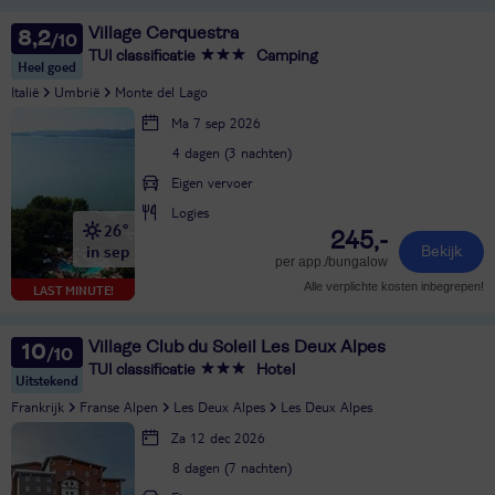
Village Cerquestra
8,2
TUI classificatie
Camping
Heel goed
Italië
Umbrië
Monte del Lago
Ma 7 sep 2026
4 dagen (3 nachten)
Eigen vervoer
Logies
26°
245,-
in sep
Bekijk
per app./bungalow
Alle verplichte kosten inbegrepen!
LAST MINUTE!
Village Club du Soleil Les Deux Alpes
10
TUI classificatie
Hotel
Uitstekend
Frankrijk
Franse Alpen
Les Deux Alpes
Les Deux Alpes
Za 12 dec 2026
8 dagen (7 nachten)