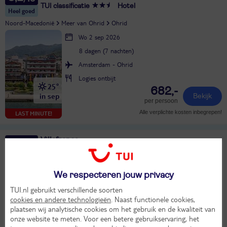
TUI classificatie
Hotel
Heel goed
Noord-Macedonië
Meer van Ohrid
Ohrid
Wo 2 sep 2026
8 dagen (7 nachten)
Amsterdam - Ohrid
Logies ontbijt
25°
682,-
in sep
Bekijk
per persoon
Alle verplichte kosten inbegrepen!
LAST MINUTE!
Villafranca
9
TUI classificatie
Hotel
Uitstekend
Italië
Lazio
Rome
We respecteren jouw privacy
Wo 26 aug 2026
TUI.nl gebruikt verschillende soorten
4 dagen (3 nachten)
cookies en andere technologieën
. Naast functionele cookies,
plaatsen wij analytische cookies om het gebruik en de kwaliteit van
Vanaf Amsterdam
onze website te meten. Voor een betere gebruikservaring, het