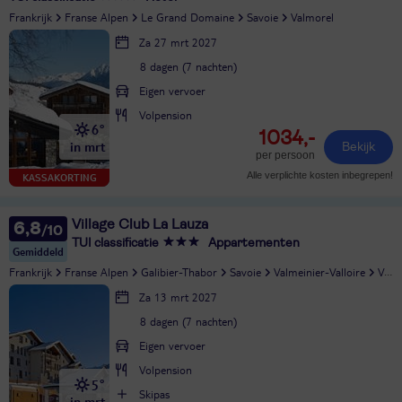
Frankrijk
Franse Alpen
Le Grand Domaine
Savoie
Valmorel
Za 27 mrt 2027
8 dagen (7 nachten)
Eigen vervoer
Volpension
6°
1034,-
in mrt
Bekijk
per persoon
Alle verplichte kosten inbegrepen!
KASSAKORTING
Village Club La Lauza
6,8
TUI classificatie
Appartementen
Gemiddeld
Frankrijk
Franse Alpen
Galibier-Thabor
Savoie
Valmeinier-Valloire
Valmeinier
Za 13 mrt 2027
8 dagen (7 nachten)
Eigen vervoer
Volpension
5°
Skipas
in mrt