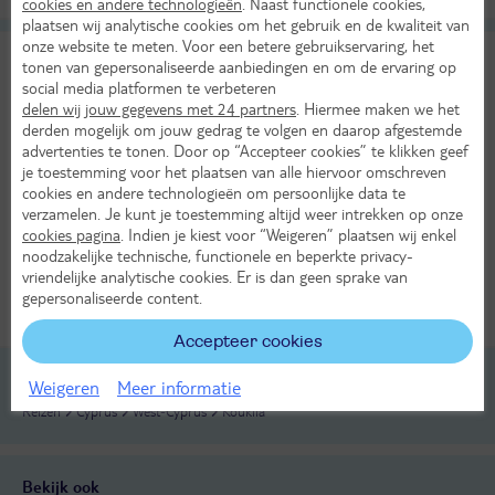
cookies en andere technologieën
. Naast functionele cookies,
plaatsen wij analytische cookies om het gebruik en de kwaliteit van
onze website te meten. Voor een betere gebruikservaring, het
Aphrodite Hills by Atlantica - Golf
tonen van gepersonaliseerde aanbiedingen en om de ervaring op
TUI classificatie
Hotel
social media platformen te verbeteren
Cyprus
West-Cyprus
Koúklia
delen wij jouw gegevens met 24 partners
. Hiermee maken we het
derden mogelijk om jouw gedrag te volgen en daarop afgestemde
Vr 4 sep 2026
advertenties te tonen. Door op “Accepteer cookies” te klikken geef
8 dagen (7 nachten)
je toestemming voor het plaatsen van alle hiervoor omschreven
Amsterdam - Paphos
cookies en andere technologieën om persoonlijke data te
verzamelen. Je kunt je toestemming altijd weer intrekken op onze
All Inclusive
cookies pagina
. Indien je kiest voor “Weigeren” plaatsen wij enkel
31°
Huurauto
noodzakelijke technische, functionele en beperkte privacy-
in sep
2302,-
vriendelijke analytische cookies. Er is dan geen sprake van
Bekijk
gepersonaliseerde content.
per persoon
LAST MINUTE!
Alle verplichte kosten inbegrepen!
Accepteer cookies
Weigeren
Meer informatie
Reizen
Cyprus
West-Cyprus
Koúklia
Bekijk ook