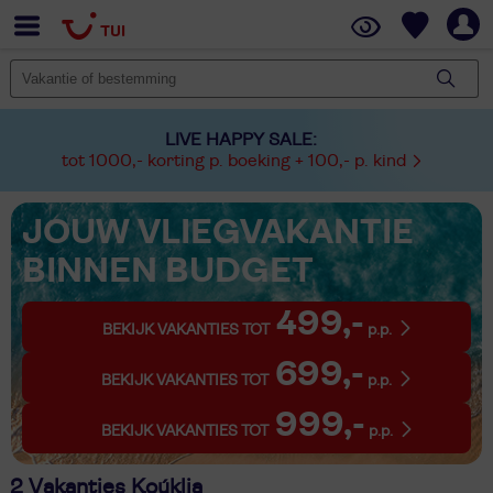
LIVE HAPPY SALE:
tot 1000,- korting p. boeking + 100,- p. kind
JOUW VLIEGVAKANTIE
BINNEN BUDGET
499,-
BEKIJK VAKANTIES TOT
p.p.
699,-
BEKIJK VAKANTIES TOT
p.p.
999,-
BEKIJK VAKANTIES TOT
p.p.
2 Vakanties Koúklia