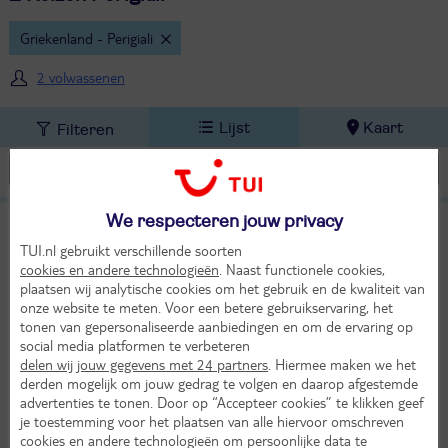
Griekenland - Perigiali
2 volwassenen
Lijst
Kaart
Filteren
We respecteren jouw privacy
Oasis
8,8
TUI classificatie
Hotel
TUI.nl gebruikt verschillende soorten
Heel goed
cookies en andere technologieën
. Naast functionele cookies,
Griekenland
Lefkas
Perigiali
plaatsen wij analytische cookies om het gebruik en de kwaliteit van
Di 13 okt 2026
onze website te meten. Voor een betere gebruikservaring, het
tonen van gepersonaliseerde aanbiedingen en om de ervaring op
8 dagen (7 nachten)
social media platformen te verbeteren
delen wij jouw gegevens met 24 partners
. Hiermee maken we het
Vanaf Dusseldorf
derden mogelijk om jouw gedrag te volgen en daarop afgestemde
Bekijk alle vertrekluchthavens
21°
advertenties te tonen. Door op “Accepteer cookies” te klikken geef
in okt
je toestemming voor het plaatsen van alle hiervoor omschreven
Logies ontbijt
cookies en andere technologieën om persoonlijke data te