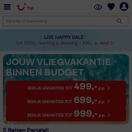
LIVE HAPPY SALE:
tot 1000,- korting p. boeking + 100,- p. kind
JOUW VLIEGVAKANTIE
BINNEN BUDGET
499,-
BEKIJK VAKANTIES TOT
p.p.
699,-
BEKIJK VAKANTIES TOT
p.p.
999,-
BEKIJK VAKANTIES TOT
p.p.
2 Reizen Perigiali