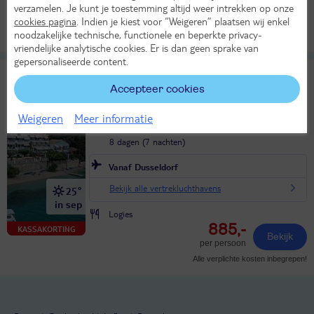
689,-
KASSAKORTING
verzamelen. Je kunt je toestemming altijd weer intrekken op onze
Bekijk
per persoon
cookies pagina
. Indien je kiest voor “Weigeren” plaatsen wij enkel
noodzakelijke technische, functionele en beperkte privacy-
Alle verplichte kosten inbegrepen!
vriendelijke analytische cookies. Er is dan geen sprake van
gepersonaliseerde content.
Mare Vita
TUI classificatie
Appartementen
Accepteer cookies
Griekenland
Lefkas
Perigiali
Weigeren
Meer informatie
Di 22 sep 2026
8 dagen (7 nachten)
Vanaf Dusseldorf
Bekijk alle vertrekluchthavens
25°
in sep
Logies
885,-
KASSAKORTING
Bekijk
per persoon
Alle verplichte kosten inbegrepen!