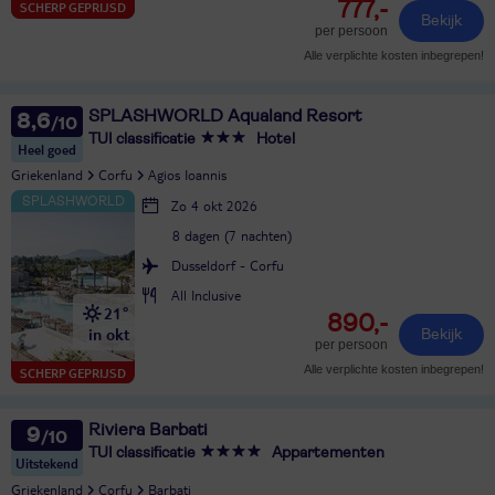
777,-
SCHERP GEPRIJSD
Bekijk
per persoon
Alle verplichte kosten inbegrepen!
SPLASHWORLD Aqualand Resort
8,6
TUI classificatie
Hotel
Heel goed
Griekenland
Corfu
Agios Ioannis
Zo 4 okt 2026
8 dagen (7 nachten)
Dusseldorf - Corfu
All Inclusive
21°
890,-
in okt
Bekijk
per persoon
Alle verplichte kosten inbegrepen!
SCHERP GEPRIJSD
Riviera Barbati
9
TUI classificatie
Appartementen
Uitstekend
Griekenland
Corfu
Barbati