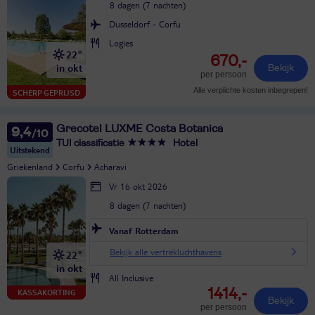
8 dagen (7 nachten)
Dusseldorf - Corfu
Logies
22°
670,-
in okt
Bekijk
per persoon
Alle verplichte kosten inbegrepen!
SCHERP GEPRIJSD
Grecotel LUXME Costa Botanica
9,4
TUI classificatie
Hotel
Uitstekend
Griekenland
Corfu
Acharavi
Vr 16 okt 2026
8 dagen (7 nachten)
Vanaf Rotterdam
Bekijk alle vertrekluchthavens
22°
in okt
All Inclusive
1414,-
KASSAKORTING
Bekijk
per persoon