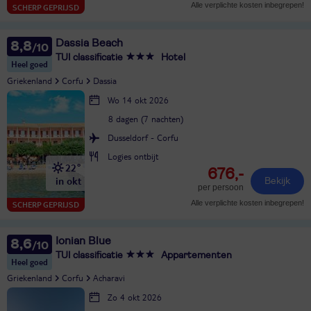
Alle verplichte kosten inbegrepen!
SCHERP GEPRIJSD
Dassia Beach
8,8
TUI classificatie
Hotel
Heel goed
Griekenland
Corfu
Dassia
Wo 14 okt 2026
8 dagen (7 nachten)
Dusseldorf - Corfu
Logies ontbijt
22°
676,-
in okt
Bekijk
per persoon
Alle verplichte kosten inbegrepen!
SCHERP GEPRIJSD
Ionian Blue
8,6
TUI classificatie
Appartementen
Heel goed
Griekenland
Corfu
Acharavi
Zo 4 okt 2026