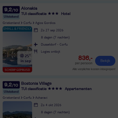
Alonakia
9,2
TUI classificatie
Hotel
Uitstekend
Griekenland
Corfu
Agios Gordios
Zo 27 sep 2026
8 dagen (7 nachten)
Dusseldorf - Corfu
Logies ontbijt
25°
836,-
in sep
Bekijk
per persoon
Alle verplichte kosten inbegrepen!
SCHERP GEPRIJSD
Bostonia Village
9,2
TUI classificatie
Appartementen
Uitstekend
Griekenland
Corfu
Acharavi
Zo 4 okt 2026
8 dagen (7 nachten)