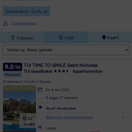
Griekenland - Corfu
2 volwassenen
Lijst
Kaart
Filteren
TUI TIME TO SMILE Saint Nicholas
8,2
TUI classificatie
Appartementen
Heel goed
Griekenland
Corfu
Gouvia
Do 8 okt 2026
8 dagen (7 nachten)
Vanaf Amsterdam
Bekijk alle vertrekluchthavens
22°
in okt
Logies