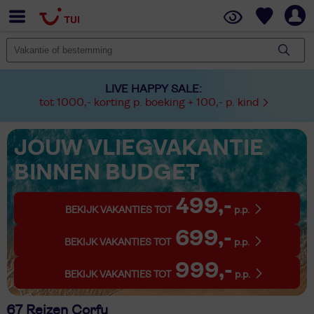
LIVE HAPPY SALE:
tot 1000,- korting p. boeking + 100,- p. kind
JOUW VLIEGVAKANTIE
BINNEN BUDGET
499,-
BEKIJK VAKANTIES TOT
p.p.
699,-
BEKIJK VAKANTIES TOT
p.p.
999,-
BEKIJK VAKANTIES TOT
p.p.
67 Reizen Corfu