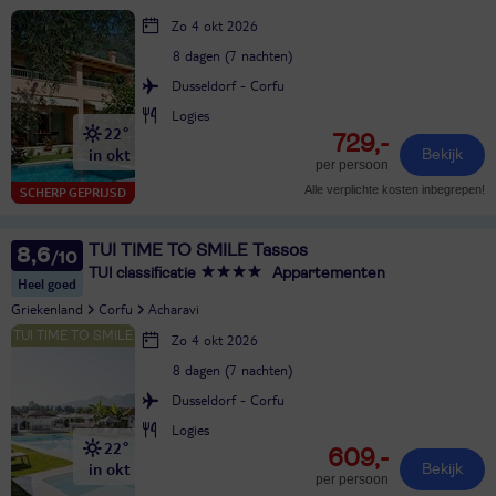
Zo 4 okt 2026
8 dagen (7 nachten)
Dusseldorf - Corfu
Logies
22°
729,-
in okt
Bekijk
per persoon
Alle verplichte kosten inbegrepen!
SCHERP GEPRIJSD
TUI TIME TO SMILE Tassos
8,6
TUI classificatie
Appartementen
Heel goed
Griekenland
Corfu
Acharavi
Zo 4 okt 2026
8 dagen (7 nachten)
Dusseldorf - Corfu
Logies
22°
609,-
in okt
Bekijk
per persoon