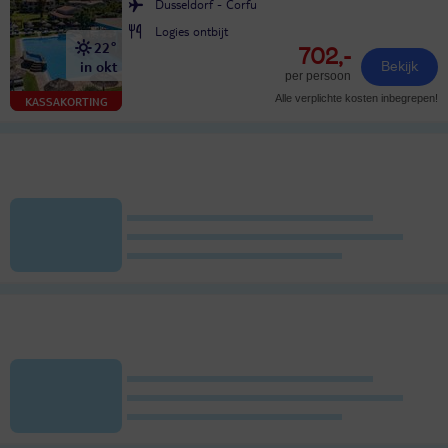
Dusseldorf - Corfu
Logies ontbijt
22°
702,-
in okt
Bekijk
per persoon
Alle verplichte kosten inbegrepen!
KASSAKORTING