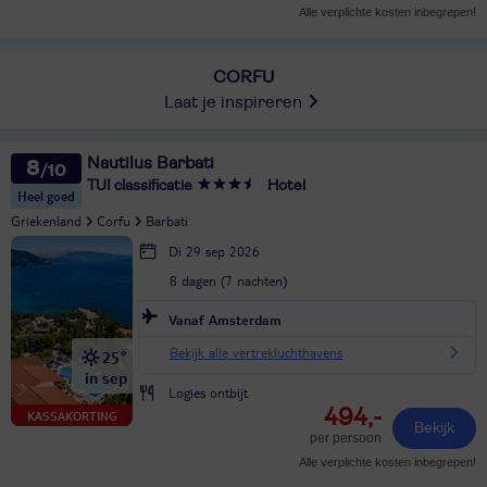
Alle verplichte kosten inbegrepen!
CORFU
Laat je inspireren
Nautilus Barbati
8
TUI classificatie
Hotel
Heel goed
Griekenland
Corfu
Barbati
Di 29 sep 2026
8 dagen (7 nachten)
Vanaf Amsterdam
Bekijk alle vertrekluchthavens
25°
in sep
Logies ontbijt
494,-
KASSAKORTING
Bekijk
per persoon
Alle verplichte kosten inbegrepen!