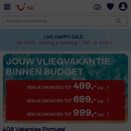
LIVE HAPPY SALE:
tot 1000,- korting p. boeking + 100,- p. kind
JOUW VLIEGVAKANTIE
BINNEN BUDGET
499,-
BEKIJK VAKANTIES TOT
p.p.
699,-
BEKIJK VAKANTIES TOT
p.p.
999,-
BEKIJK VAKANTIES TOT
p.p.
408 Vakanties Portugal