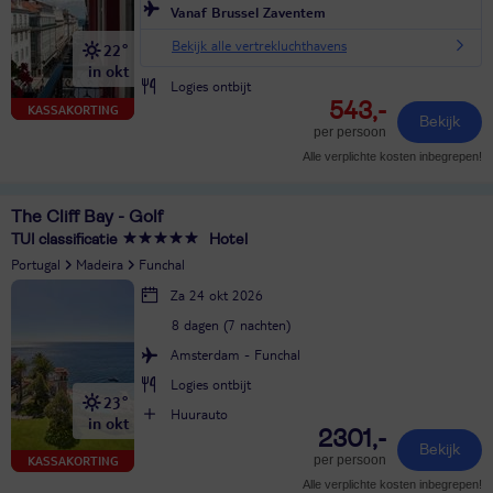
Vanaf Brussel Zaventem
Bekijk alle vertrekluchthavens
22°
in okt
Logies ontbijt
543,-
KASSAKORTING
Bekijk
per persoon
Alle verplichte kosten inbegrepen!
The Cliff Bay - Golf
TUI classificatie
Hotel
Portugal
Madeira
Funchal
Za 24 okt 2026
8 dagen (7 nachten)
Amsterdam - Funchal
Logies ontbijt
23°
Huurauto
in okt
2301,-
Bekijk
per persoon
KASSAKORTING
Alle verplichte kosten inbegrepen!