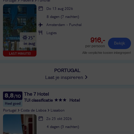
Do 13 aug 2026
8 dagen (7 nachten)
Amsterdam - Funchal
Logies
25°
916,-
in aug
Bekijk
per persoon
Alle verplichte kosten inbegrepen!
LAST MINUTE!
PORTUGAL
Laat je inspireren
The 7 Hotel
8,8
TUI classificatie
Hotel
Heel goed
Portugal
Costa de Lisboa
Lissabon
Zo 25 okt 2026
4 dagen (3 nachten)