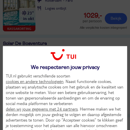
Rotterdam - Faro
Logies ontbijt
23°
1029,-
in okt
Bekijk
per persoon
Alle verplichte kosten inbegrepen!
KASSAKORTING
Solar De Boaventura
TUI classificatie
Hotel
Portugal
Madeira
Boaventura
We respecteren jouw privacy
Er ging iets mis bij het ophalen van de prijs
TUI.nl gebruikt verschillende soorten
Bekijk beschikbaarheid
cookies en andere technologieën
. Naast functionele cookies,
plaatsen wij analytische cookies om het gebruik en de kwaliteit van
onze website te meten. Voor een betere gebruikservaring, het
tonen van gepersonaliseerde aanbiedingen en om de ervaring op
social media platformen te verbeteren
Bekijk
KASSAKORTING
delen wij jouw gegevens met 24 partners
. Hiermee maken we het
derden mogelijk om jouw gedrag te volgen en daarop afgestemde
advertenties te tonen. Door op “Accepteer cookies” te klikken geef
Studio 17 by Atlantichotels
je toestemming voor het plaatsen van alle hiervoor omschreven
TUI classificatie
Appartementen