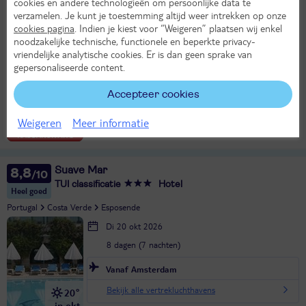
cookies en andere technologieën om persoonlijke data te
Portugal
Algarve
Portimão
verzamelen. Je kunt je toestemming altijd weer intrekken op onze
cookies pagina
. Indien je kiest voor “Weigeren” plaatsen wij enkel
Do 29 okt 2026
noodzakelijke technische, functionele en beperkte privacy-
8 dagen (7 nachten)
vriendelijke analytische cookies. Er is dan geen sprake van
gepersonaliseerde content.
Rotterdam - Faro
Logies
Accepteer cookies
23°
423,-
in okt
Bekijk
per persoon
Weigeren
Meer informatie
Alle verplichte kosten inbegrepen!
KASSAKORTING
Suave Mar
8,8
TUI classificatie
Hotel
Heel goed
Portugal
Costa Verde
Esposende
Di 20 okt 2026
8 dagen (7 nachten)
Vanaf Amsterdam
Bekijk alle vertrekluchthavens
20°
in okt