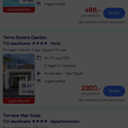
Logies ontbijt
486,-
KASSAKORTING
Bekijk
per persoon
Alle verplichte kosten inbegrepen!
Terra Nostra Garden
TUI classificatie
Hotel
Portugal
Azoren
Sao Miguel
Furnas
Do 27 aug 2026
8 dagen (7 nachten)
Amsterdam - Sao Miguel
Logies ontbijt
24°
2320,-
in aug
Bekijk
per persoon
Alle verplichte kosten inbegrepen!
LAST MINUTE!
Terrace Mar Suite
TUI classificatie
Appartementen
Portugal
Madeira
Funchal