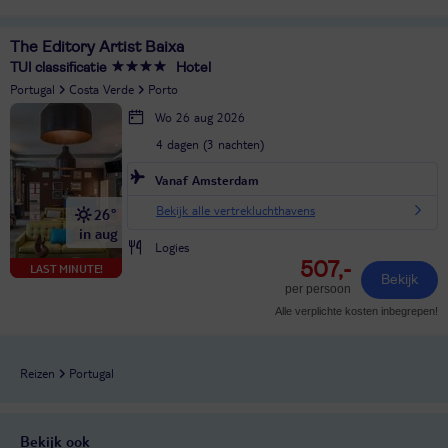
The Editory Artist Baixa
TUI classificatie
Hotel
Portugal
Costa Verde
Porto
Wo 26 aug 2026
4 dagen (3 nachten)
Vanaf Amsterdam
Bekijk alle vertrekluchthavens
26°
in aug
Logies
507,-
LAST MINUTE!
Bekijk
per persoon
Alle verplichte kosten inbegrepen!
Reizen
Portugal
Bekijk ook