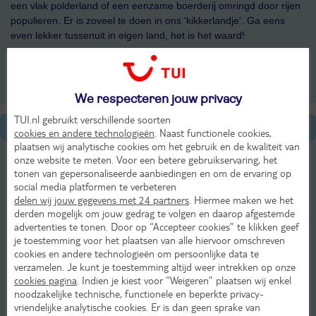
een vlak polderland of een eenzame boerderij omringd door rijen
populieren. Er is zoveel te doen in ons 'kikkerlandje'. Ga eens
even lekker tussenuit in eigen land, het is het waard!
Bekijk ons aanbod
We respecteren jouw privacy
TUI.nl gebruikt verschillende soorten
Algemene informatie
cookies en andere technologieën
. Naast functionele cookies,
plaatsen wij analytische cookies om het gebruik en de kwaliteit van
Beziens- & wetenswaardigheden van Nederland
onze website te meten. Voor een betere gebruikservaring, het
tonen van gepersonaliseerde aanbiedingen en om de ervaring op
social media platformen te verbeteren
Bevolking, Cultuur & Religie van Nederland
delen wij jouw gegevens met 24 partners
. Hiermee maken we het
derden mogelijk om jouw gedrag te volgen en daarop afgestemde
Eten & drinken in Nederland
advertenties te tonen. Door op “Accepteer cookies” te klikken geef
je toestemming voor het plaatsen van alle hiervoor omschreven
Feesten & Evenementen in Nederland
cookies en andere technologieën om persoonlijke data te
verzamelen. Je kunt je toestemming altijd weer intrekken op onze
Geografie van Nederland
cookies pagina
. Indien je kiest voor “Weigeren” plaatsen wij enkel
noodzakelijke technische, functionele en beperkte privacy-
vriendelijke analytische cookies. Er is dan geen sprake van
Geldzaken in Nederland