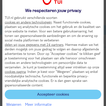
Griekenland - Pounta
We respecteren jouw privacy
TUI.nl gebruikt verschillende soorten
2 volwassenen
cookies en andere technologieën
. Naast functionele cookies,
plaatsen wij analytische cookies om het gebruik en de kwaliteit van
Lijst
Kaart
Filteren
onze website te meten. Voor een betere gebruikservaring, het
tonen van gepersonaliseerde aanbiedingen en om de ervaring op
social media platformen te verbeteren
delen wij jouw gegevens met 24 partners
. Hiermee maken we het
derden mogelijk om jouw gedrag te volgen en daarop afgestemde
Pounda Resort Paros
advertenties te tonen. Door op “Accepteer cookies” te klikken geef
TUI classificatie
Hotel
je toestemming voor het plaatsen van alle hiervoor omschreven
cookies en andere technologieën om persoonlijke data te
Griekenland
Cycladen
Paros
Pounta
verzamelen. Je kunt je toestemming altijd weer intrekken op onze
Wo 23 sep 2026
cookies pagina
. Indien je kiest voor “Weigeren” plaatsen wij enkel
8 dagen (7 nachten)
noodzakelijke technische, functionele en beperkte privacy-
vriendelijke analytische cookies. Er is dan geen sprake van
Dusseldorf - Mykonos
gepersonaliseerde content.
Logies ontbijt
24°
Accepteer cookies
Transfer
in sep
1321,-
Bekijk
Weigeren
Meer informatie
per persoon
KASSAKORTING