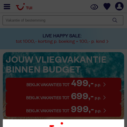
LIVE HAPPY SALE:
tot 1000,- korting p. boeking + 100,- p. kind
JOUW VLIEGVAKANTIE
BINNEN BUDGET
499,-
BEKIJK VAKANTIES TOT
p.p.
699,-
BEKIJK VAKANTIES TOT
p.p.
999,-
BEKIJK VAKANTIES TOT
p.p.
Reizen Pounta