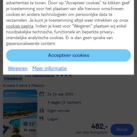
advertenties te tonen. Door op “Accepteer cookies” te klikken geef
Di 18 aug 2026
je toestemming voor het plaatsen van alle hiervoor omschreven
cookies en andere technologieën om persoonlijke data te
6 dagen (5 nachten)
verzamelen. Je kunt je toestemming altijd weer intrekken op onze
Eigen vervoer
cookies pagina
. Indien je kiest voor “Weigeren” plaatsen wij enkel
noodzakelijke technische, functionele en beperkte privacy-
All Inclusive
27°
vriendelijke analytische cookies. Er is dan geen sprake van
1037,-
in aug
gepersonaliseerde content.
Bekijk
per persoon
Alle verplichte kosten inbegrepen!
LAST MINUTE!
Accepteer cookies
Weigeren
Meer informatie
Arena Grand Kazela
10
TUI classificatie
Uitstekend
Kroatië
Istrië
Medulin
Za 26 sep 2026
4 dagen (3 nachten)
Eigen vervoer
Logies
23°
482,-
in sep
Bekijk
per app./bungalow