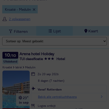
Kroatië - Medulin
2 volwassenen
Lijst
Kaart
Filteren
Arena hotel Holiday
10
TUI classificatie
Hotel
Uitstekend
Kroatië
Istrië
Medulin
Zo 20 sep 2026
8 dagen (7 nachten)
Vanaf Rotterdam
Bekijk alle vertrekluchthavens
23°
in sep
Logies ontbijt