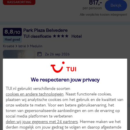
817,-
KASSAKORTING
Bekijk
per persoon
Alle verplichte kosten inbegrepen!
Park Plaza Belvedere
8,8
TUI classificatie
Hotel
Heel goed
Kroatië
Istrië
Medulin
Za 26 sep 2026
4 dagen (3 nachten)
Eigen vervoer
Logies ontbijt
We respecteren jouw privacy
23°
214,-
in sep
TUI.nl gebruikt verschillende soorten
Bekijk
per persoon
cookies en andere technologieën
. Naast functionele cookies,
Alle verplichte kosten inbegrepen!
KASSAKORTING
plaatsen wij analytische cookies om het gebruik en de kwaliteit van
onze website te meten. Voor een betere gebruikservaring, het
tonen van gepersonaliseerde aanbiedingen en om de ervaring op
TUI BLUE Medulin
7,8
social media platformen te verbeteren
TUI classificatie
Hotel
delen wij jouw gegevens met 24 partners
. Hiermee maken we het
Heel goed
derden mogelijk om jouw gedrag te volgen en daarop afgestemde
Kroatië
Istrië
Medulin