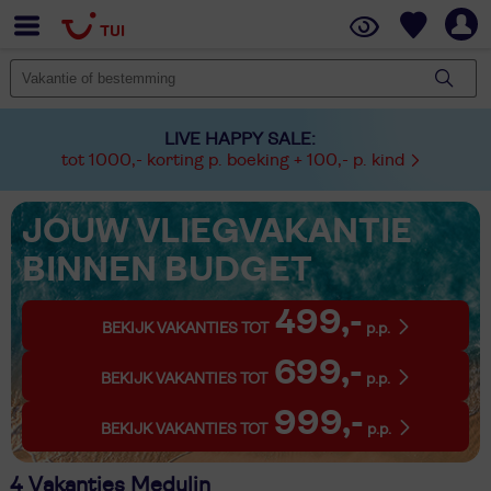
LIVE HAPPY SALE:
tot 1000,- korting p. boeking + 100,- p. kind
JOUW VLIEGVAKANTIE
BINNEN BUDGET
499,-
BEKIJK VAKANTIES TOT
p.p.
699,-
BEKIJK VAKANTIES TOT
p.p.
999,-
BEKIJK VAKANTIES TOT
p.p.
4 Vakanties Medulin