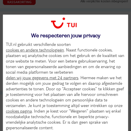
Alle verplichte kosten inbegrepen!
KASSAKORTING
Vale Do Navio
7,4
TUI classificatie
Hotel
Gemiddeld
Portugal
Azoren
Sao Miguel
Capelas
We respecteren jouw privacy
Do 24 sep 2026
TUI.nl gebruikt verschillende soorten
8 dagen (7 nachten)
cookies en andere technologieën
. Naast functionele cookies,
plaatsen wij analytische cookies om het gebruik en de kwaliteit van
Amsterdam - Sao Miguel
onze website te meten. Voor een betere gebruikservaring, het
Logies ontbijt
tonen van gepersonaliseerde aanbiedingen en om de ervaring op
25°
906,-
social media platformen te verbeteren
in sep
Bekijk
delen wij jouw gegevens met 24 partners
. Hiermee maken we het
per persoon
derden mogelijk om jouw gedrag te volgen en daarop afgestemde
Alle verplichte kosten inbegrepen!
KASSAKORTING
advertenties te tonen. Door op “Accepteer cookies” te klikken geef
je toestemming voor het plaatsen van alle hiervoor omschreven
cookies en andere technologieën om persoonlijke data te
Solar do Conde
7,8
verzamelen. Je kunt je toestemming altijd weer intrekken op onze
TUI classificatie
Appartementen
Heel goed
cookies pagina
. Indien je kiest voor “Weigeren” plaatsen wij enkel
Portugal
Azoren
Sao Miguel
Capelas
noodzakelijke technische, functionele en beperkte privacy-
vriendelijke analytische cookies. Er is dan geen sprake van
Do 15 okt 2026
gepersonaliseerde content.