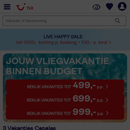
LIVE HAPPY SALE:
tot 1000,- korting p. boeking + 100,- p. kind
JOUW VLIEGVAKANTIE
BINNEN BUDGET
499,-
BEKIJK VAKANTIES TOT
p.p.
699,-
BEKIJK VAKANTIES TOT
p.p.
999,-
BEKIJK VAKANTIES TOT
p.p.
3 Vakanties Capelas