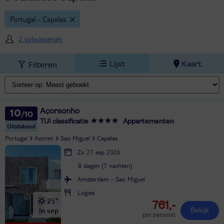
Portugal - Capelas
2 volwassenen
Lijst
Kaart
Filteren
Açorsonho
10
TUI classificatie
Appartementen
Uitstekend
Portugal
Azoren
Sao Miguel
Capelas
Zo 27 sep 2026
8 dagen (7 nachten)
Amsterdam - Sao Miguel
Logies
25°
761,-
in sep
Bekijk
per persoon