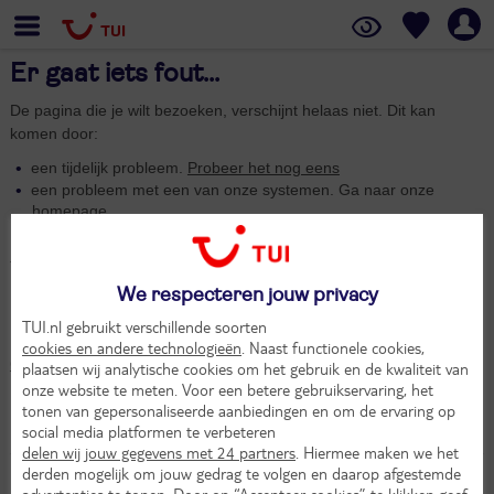
Er gaat iets fout...
De pagina die je wilt bezoeken, verschijnt helaas niet. Dit kan
komen door:
een tijdelijk probleem.
Probeer het nog eens
een probleem met een van onze systemen. Ga naar onze
homepage
.
Excuses voor het ongemak,
TUI
We respecteren jouw privacy
Jouw reis boeken
TUI.nl gebruikt verschillende soorten
Blijft de fout optreden en wil je nu jouw reis boeken? Het
TUI
cookies en andere technologieën
. Naast functionele cookies,
Customer Services Center
helpt je graag.
plaatsen wij analytische cookies om het gebruik en de kwaliteit van
onze website te meten. Voor een betere gebruikservaring, het
tonen van gepersonaliseerde aanbiedingen en om de ervaring op
social media platformen te verbeteren
delen wij jouw gegevens met 24 partners
. Hiermee maken we het
derden mogelijk om jouw gedrag te volgen en daarop afgestemde
advertenties te tonen. Door op “Accepteer cookies” te klikken geef