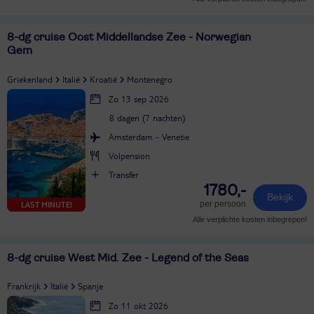
8-dg cruise Oost Middellandse Zee - Norwegian
Gem
Griekenland
Italië
Kroatië
Montenegro
Zo 13 sep 2026
8 dagen (7 nachten)
Amsterdam - Venetie
Volpension
Transfer
1780,-
Bekijk
per persoon
LAST MINUTE!
Alle verplichte kosten inbegrepen!
8-dg cruise West Mid. Zee - Legend of the Seas
Frankrijk
Italië
Spanje
Zo 11 okt 2026