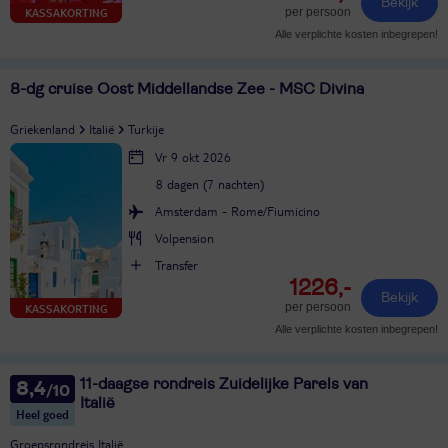
Bekijk
per persoon
KASSAKORTING
Alle verplichte kosten inbegrepen!
8-dg cruise Oost Middellandse Zee - MSC Divina
Griekenland
Italië
Turkije
Vr 9 okt 2026
8 dagen (7 nachten)
Amsterdam - Rome/Fiumicino
Volpension
Transfer
1226,-
Bekijk
per persoon
KASSAKORTING
Alle verplichte kosten inbegrepen!
11-daagse rondreis Zuidelijke Parels van
8,4
Italië
Heel goed
Groepsrondreis Italië