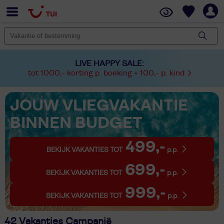
LIVE HAPPY SALE:
tot 1000,- korting p. boeking + 100,- p. kind
JOUW VLIEGVAKANTIE
BINNEN BUDGET
499,-
BEKIJK VAKANTIES TOT
p.p.
699,-
BEKIJK VAKANTIES TOT
p.p.
999,-
BEKIJK VAKANTIES TOT
p.p.
42 Vakanties Campanië