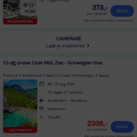
13°
373,-
in jan
Bekijk
per persoon
Alle verplichte kosten inbegrepen!
KASSAKORTING
CAMPANIË
Laat je inspireren
10-dg cruise Oost Mid. Zee - Norwegian Viva
Frankrijk
Griekenland
Italië
Kroatië
Montenegro
Spanje
Wo 19 aug 2026
10 dagen (9 nachten)
Amsterdam - Barcelona
Volpension
Transfer
2338,-
Bekijk
per persoon
LAST MINUTE!
Alle verplichte kosten inbegrepen!