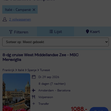
Italië - Campanië
2 volwassenen
Lijst
Kaart
Filteren
8-dg cruise West Middellandse Zee - MSC
Meraviglia
Frankrijk
Italië
Spanje
Tunesië
Di 29 sep 2026
8 dagen (7 nachten)
Amsterdam - Barcelona
Volpension
Transfer
1088,-