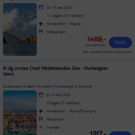
Zo 13 sep 2026
11 dagen (10 nachten)
Amsterdam - Napels
Halfpension
1469,-
Bekijk
per persoon
Alle verplichte kosten inbegrepen!
8-dg cruise Oost Middellandse Zee - Norwegian
Gem
Griekenland
Italië
Kroatië
Montenegro
Slovenië
Zo 4 okt 2026
8 dagen (7 nachten)
Amsterdam - Rome/Fiumicino
Volpension
Transfer
1317,-