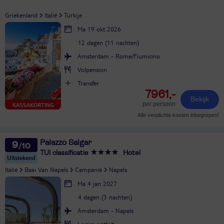
Griekenland
Italië
Turkije
Ma 19 okt 2026
12 dagen (11 nachten)
Amsterdam - Rome/Fiumicino
Volpension
Transfer
7961,-
Bekijk
per persoon
KASSAKORTING
Alle verplichte kosten inbegrepen!
Palazzo Salgar
9
TUI classificatie
Hotel
Uitstekend
Italië
Baai Van Napels
Campanië
Napels
Ma 4 jan 2027
4 dagen (3 nachten)
Amsterdam - Napels
Logies ontbijt