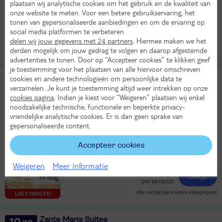
Bekijk alle vertrekluchthavens
38°
plaatsen wij analytische cookies om het gebruik en de kwaliteit van
in sep
onze website te meten. Voor een betere gebruikservaring, het
Logies ontbijt
tonen van gepersonaliseerde aanbiedingen en om de ervaring op
1594,-
LAST MINUTE!
social media platformen te verbeteren
Bekijk
delen wij jouw gegevens met 24 partners
. Hiermee maken we het
per persoon
derden mogelijk om jouw gedrag te volgen en daarop afgestemde
Alle verplichte kosten inbegrepen!
advertenties te tonen. Door op “Accepteer cookies” te klikken geef
je toestemming voor het plaatsen van alle hiervoor omschreven
cookies en andere technologieën om persoonlijke data te
Welcome Hotel Meschede
8,8
verzamelen. Je kunt je toestemming altijd weer intrekken op onze
TUI classificatie
Hotel
Heel goed
cookies pagina
. Indien je kiest voor “Weigeren” plaatsen wij enkel
Duitsland
Nordrhein-Westfalen
Sauerland
Meschede
noodzakelijke technische, functionele en beperkte privacy-
vriendelijke analytische cookies. Er is dan geen sprake van
Za 15 aug 2026
gepersonaliseerde content.
4 dagen (3 nachten)
Accepteer cookies
Eigen vervoer
Halfpension
Weigeren
Meer informatie
21°
253,-
in aug
Bekijk
per persoon
Alle verplichte kosten inbegrepen!
LAST MINUTE!
Zante Maris Suites
10