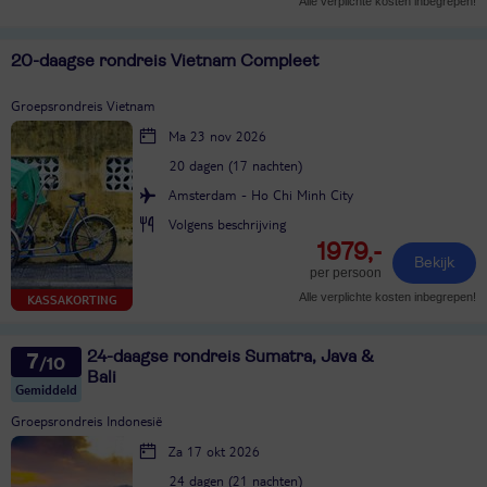
Alle verplichte kosten inbegrepen!
20-daagse rondreis Vietnam Compleet
Groepsrondreis Vietnam
Ma 23 nov 2026
20 dagen (17 nachten)
Amsterdam - Ho Chi Minh City
Volgens beschrijving
1979,-
Bekijk
per persoon
Alle verplichte kosten inbegrepen!
KASSAKORTING
24-daagse rondreis Sumatra, Java &
7
Bali
Gemiddeld
Groepsrondreis Indonesië
Za 17 okt 2026
24 dagen (21 nachten)