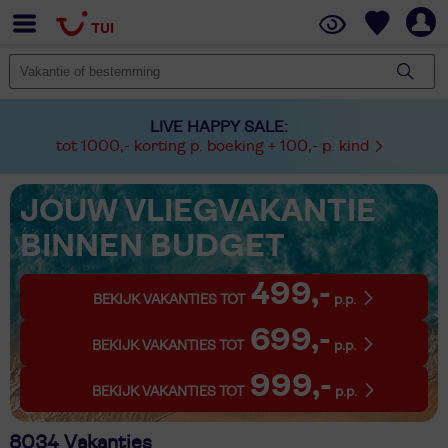
LIVE HAPPY SALE:
tot 1000,- korting p. boeking + 100,- p. kind
JOUW VLIEGVAKANTIE
BINNEN BUDGET
499,-
BEKIJK VAKANTIES TOT
p.p.
699,-
BEKIJK VAKANTIES TOT
p.p.
999,-
BEKIJK VAKANTIES TOT
p.p.
8034 Vakanties