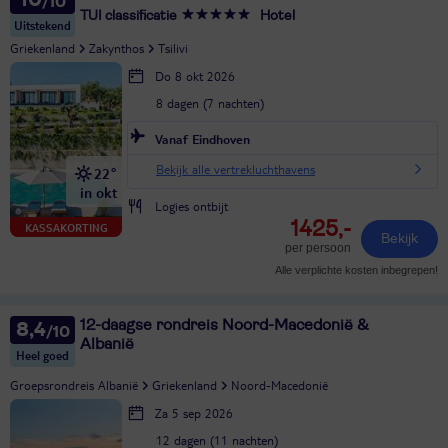
TUI classificatie
Hotel
Uitstekend
Griekenland
Zakynthos
Tsilivi
Do 8 okt 2026
8 dagen (7 nachten)
Vanaf Eindhoven
Bekijk alle vertrekluchthavens
22°
in okt
Logies ontbijt
1425,-
KASSAKORTING
Bekijk
per persoon
Alle verplichte kosten inbegrepen!
12-daagse rondreis Noord-Macedonië &
8,4
Albanië
Heel goed
Groepsrondreis Albanië
Griekenland
Noord-Macedonië
Za 5 sep 2026
12 dagen (11 nachten)