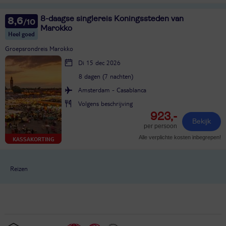
8-daagse singlereis Koningssteden van
8,6
Marokko
Heel goed
Groepsrondreis Marokko
Di 15 dec 2026
8 dagen (7 nachten)
Amsterdam - Casablanca
Volgens beschrijving
923,-
Bekijk
per persoon
Alle verplichte kosten inbegrepen!
KASSAKORTING
Reizen