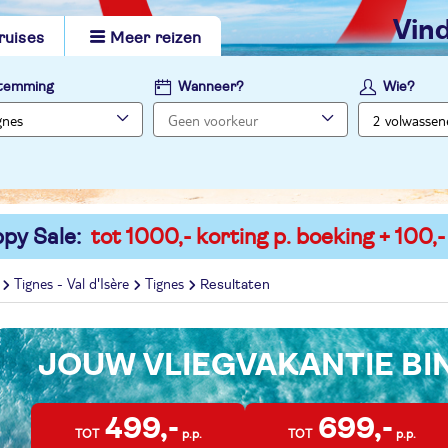
vi
ruises
Meer reizen
temming
Wanneer?
Wie?
py Sale:
tot 1000,- korting p. boeking + 100,-
Tignes - Val d'Isère
Tignes
Resultaten
JOUW VLIEGVAKANTIE B
499,-
699,-
TOT
p.p.
TOT
p.p.