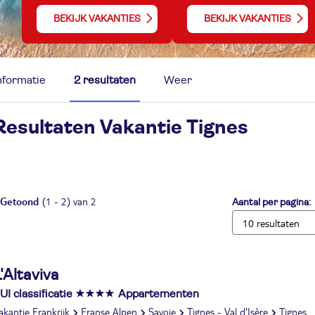
BEKIJK VAKANTIES
BEKIJK VAKANTIES
nformatie
2 resultaten
Weer
Resultaten Vakantie
Tignes
Getoond
(1 - 2) van 2
Aantal per pagina:
'Altaviva
UI classificatie
Appartementen
akantie Frankrijk
Franse Alpen
Savoie
Tignes - Val d'Isère
Tignes