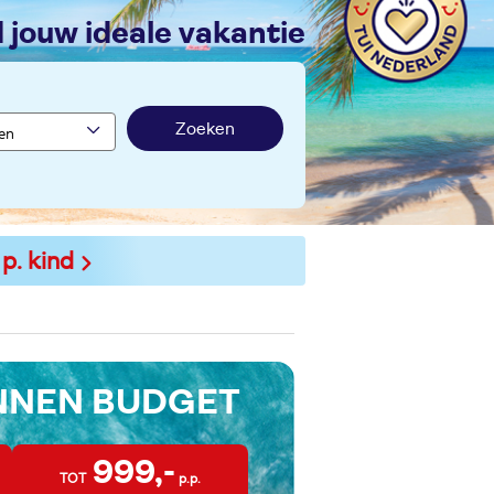
nd jouw ideale vakantie
Zoeken
 p. kind
INNEN BUDGET
999,-
TOT
p.p.