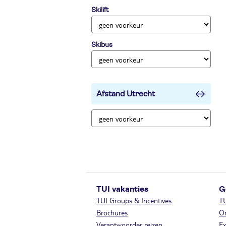
Skilift
Skibus
Afstand Utrecht
TUI vakanties
G
TUI Groups & Incentives
T
Brochures
On
Verantwoorder reizen
Ex