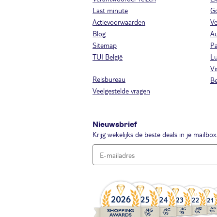
Last minute
Go
Actievoorwaarden
Ve
Blog
A
Sitemap
Pa
TUI België
Lu
Vi
Reisbureau
Be
Veelgestelde vragen
Nieuwsbrief
Krijg wekelijks de beste deals in je mailbox