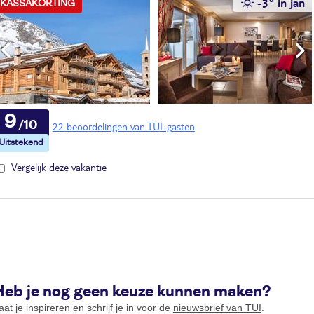
-3° in jan
KASSAKORTING
9
22 beoordelingen van TUI-gasten
Vergelijk deze vakantie
Heb je nog geen keuze kunnen maken?
aat je inspireren en schrijf je in voor de
nieuwsbrief van TUI
.