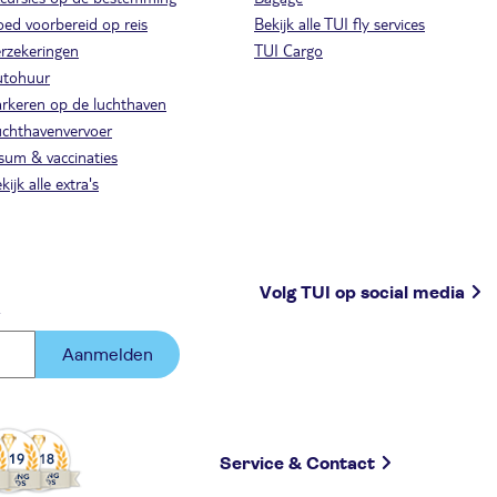
ed voorbereid op reis
Bekijk alle TUI fly services
rzekeringen
TUI Cargo
utohuur
rkeren op de luchthaven
chthavenvervoer
sum & vaccinaties
kijk alle extra's
Volg TUI op social media
.
Aanmelden
Service & Contact