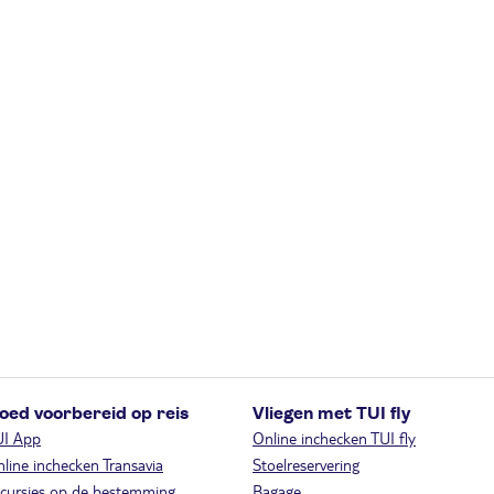
oed voorbereid op reis
Vliegen met TUI fly
UI App
Online inchecken TUI fly
line inchecken Transavia
Stoelreservering
cursies op de bestemming
Bagage