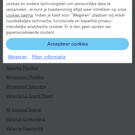
cookies en andere technologieën om persoonlijke data te
Alle verplichte kosten inbegrepen!
verzamelen. Je kunt je toestemming altijd weer intrekken op onze
cookies pagina
. Indien je kiest voor “Weigeren” plaatsen wij enkel
noodzakelijke technische, functionele en beperkte privacy-
vriendelijke analytische cookies. Er is dan geen sprake van
Reizen
Frankrijk
Franse Alpen
Haute Savoie
Le Grand Massif
Morillon
gepersonaliseerde content.
Accepteer cookies
Bekijk ook
Weigeren
Meer informatie
Wintersport Le Grand Massif
Vakantie Morillon
Wintersport Morillon
Wintersport Samoëns
Vakantie Le Grand Massif
All Inclusive Spanje
Vakantie Griekenland
Vakantie Kaapverdië