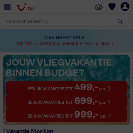
LIVE HAPPY SALE:
tot 1000,- korting p. boeking + 100,- p. kind
JOUW VLIEGVAKANTIE
BINNEN BUDGET
499,-
BEKIJK VAKANTIES TOT
p.p.
699,-
BEKIJK VAKANTIES TOT
p.p.
999,-
BEKIJK VAKANTIES TOT
p.p.
1 Vakantie Morillon