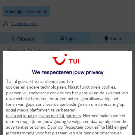
Frankrijk - Morillon
2 volwassenen
Lijst
Kaart
Filteren
Residence Grand Massif
We respecteren jouw privacy
TUI classificatie
Appartementen
Frankrijk
Franse Alpen
Haute Savoie
Le Grand Massif
Morillon
TUI.nl gebruikt verschillende soorten
cookies en andere technologieën
. Naast functionele cookies,
Za 27 mrt 2027
plaatsen wij analytische cookies om het gebruik en de kwaliteit van
8 dagen (7 nachten)
onze website te meten. Voor een betere gebruikservaring, het
tonen van gepersonaliseerde aanbiedingen en om de ervaring op
Eigen vervoer
social media platformen te verbeteren
Logies
delen wij jouw gegevens met 24 partners
. Hiermee maken we het
11°
Skipas
derden mogelijk om jouw gedrag te volgen en daarop afgestemde
in mrt
advertenties te tonen. Door op “Accepteer cookies” te klikken geef
420,-
Bekijk
je toestemming voor het plaatsen van alle hiervoor omschreven
per persoon
KASSAKORTING