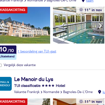
akantie Frankrijk
Normandië
Bagnoles-De-L'Orne
kaart
11° in nov
KASSAKORTING
10
1 beoordeling van TUI-gast
Vergelijk deze vakantie
Le Manoir du Lys
TUI classificatie
Hotel
Vakantie Frankrijk
Normandië
Bagnoles-De-L'Orne
k
11° in nov
KASSAKORTING