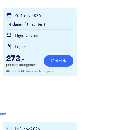
Zo 1 nov 2026
4 dagen (3 nachten)
Eigen vervoer
Logies
273
,-
Ontdek
per app./bungalow
Alle verplichte kosten inbegrepen!
aart
Di 3 nov 2026