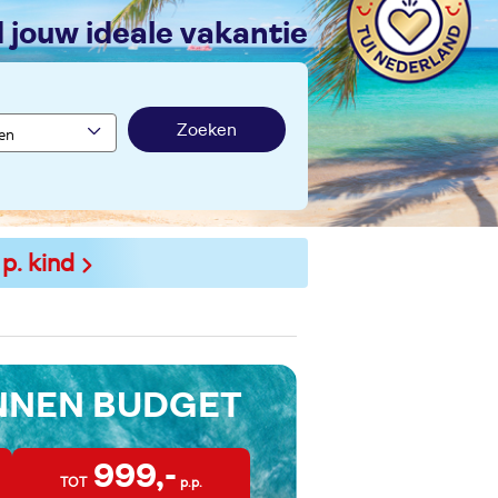
nd jouw ideale vakantie
Zoeken
 p. kind
INNEN BUDGET
999,-
TOT
p.p.