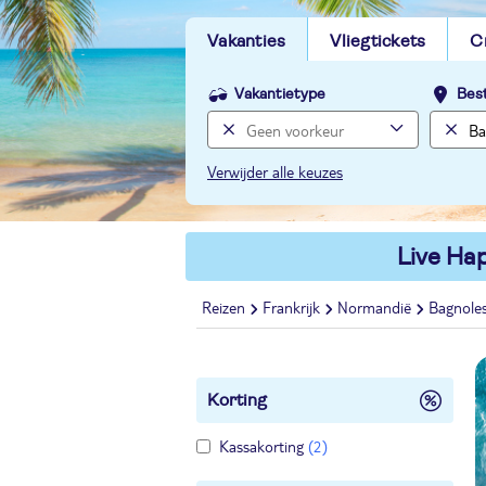
Vakanties
Vliegtickets
C
Vakantietype
Bes
Verwijder alle keuzes
Live Hap
Reizen
Frankrijk
Normandië
Bagnole
Korting
Kassakorting
(2)