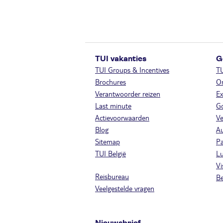
TUI vakanties
G
TUI Groups & Incentives
T
Brochures
On
Verantwoorder reizen
Ex
Last minute
Go
Actievoorwaarden
Ve
Blog
A
Sitemap
Pa
TUI België
Lu
Vi
Reisbureau
Be
Veelgestelde vragen