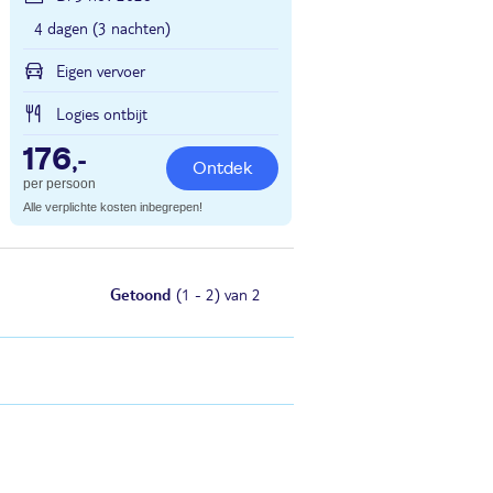
4 dagen (3 nachten)
Eigen vervoer
Logies ontbijt
176
,-
Ontdek
per persoon
Alle verplichte kosten inbegrepen!
Getoond
(1 - 2) van 2