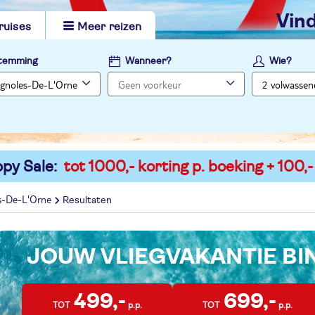
vi
ruises
Meer reizen
temming
Wanneer?
Wie?
py Sale:
tot 1000,- korting p. boeking + 100,-
s-De-L'Orne
Resultaten
JOUW VLIEGVAKANTIE B
499,-
699,-
TOT
p.p.
TOT
p.p.