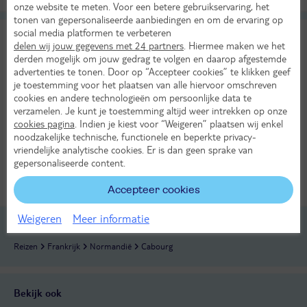
onze website te meten. Voor een betere gebruikservaring, het
tonen van gepersonaliseerde aanbiedingen en om de ervaring op
social media platformen te verbeteren
Mercure Cabourg Hippodrome
9,6
delen wij jouw gegevens met 24 partners
. Hiermee maken we het
TUI classificatie
Hotel
Uitstekend
derden mogelijk om jouw gedrag te volgen en daarop afgestemde
Frankrijk
Normandië
Cabourg
advertenties te tonen. Door op “Accepteer cookies” te klikken geef
je toestemming voor het plaatsen van alle hiervoor omschreven
cookies en andere technologieën om persoonlijke data te
verzamelen. Je kunt je toestemming altijd weer intrekken op onze
Er ging iets mis bij het ophalen van de prijs
cookies pagina
. Indien je kiest voor “Weigeren” plaatsen wij enkel
Bekijk beschikbaarheid
noodzakelijke technische, functionele en beperkte privacy-
vriendelijke analytische cookies. Er is dan geen sprake van
gepersonaliseerde content.
Bekijk
Accepteer cookies
KASSAKORTING
Weigeren
Meer informatie
Reizen
Frankrijk
Normandië
Cabourg
Bekijk ook