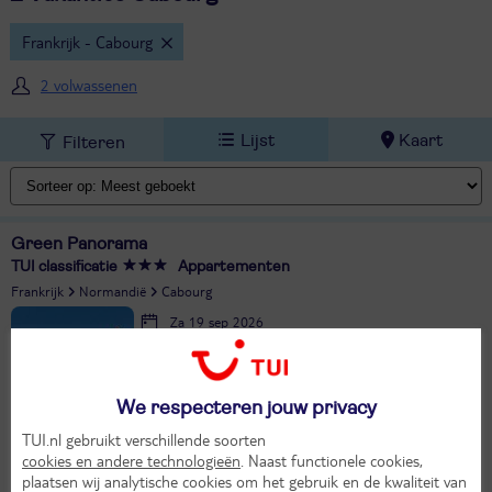
Frankrijk - Cabourg
2 volwassenen
Lijst
Kaart
Filteren
Green Panorama
TUI classificatie
Appartementen
Frankrijk
Normandië
Cabourg
Za 19 sep 2026
6 dagen (5 nachten)
Eigen vervoer
We respecteren jouw privacy
Logies
20°
331,-
TUI.nl gebruikt verschillende soorten
in sep
Bekijk
cookies en andere technologieën
. Naast functionele cookies,
per app./bungalow
plaatsen wij analytische cookies om het gebruik en de kwaliteit van
Alle verplichte kosten inbegrepen!
KASSAKORTING