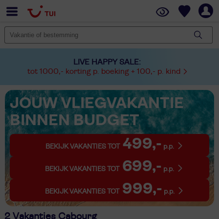
LIVE HAPPY SALE:
tot 1000,- korting p. boeking + 100,- p. kind
JOUW VLIEGVAKANTIE
BINNEN BUDGET
499,-
BEKIJK VAKANTIES TOT
p.p.
699,-
BEKIJK VAKANTIES TOT
p.p.
999,-
BEKIJK VAKANTIES TOT
p.p.
2 Vakanties Cabourg