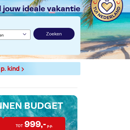
nd jouw ideale vakantie
Zoeken
 p. kind
INNEN BUDGET
999,-
TOT
p.p.