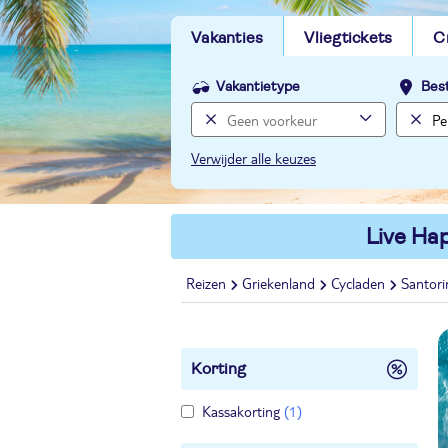
Vakanties
Vliegtickets
C
Vakantietype
Bes
Verwijder alle keuzes
Live Hap
Reizen
Griekenland
Cycladen
Santori
Korting
Kassakorting
(1)