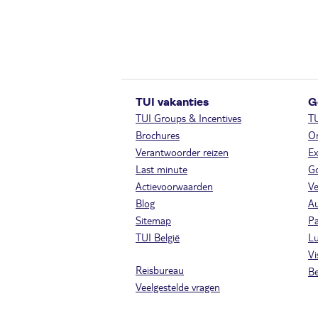
TUI vakanties
G
TUI Groups & Incentives
T
Brochures
On
Verantwoorder reizen
Ex
Last minute
Go
Actievoorwaarden
Ve
Blog
A
Sitemap
Pa
TUI België
Lu
Vi
Reisbureau
Be
Veelgestelde vragen