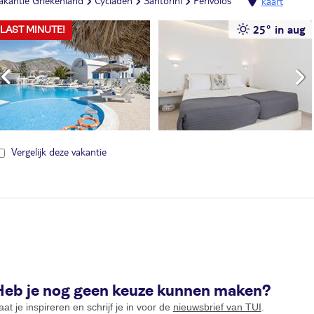
akantie Griekenland
Cycladen
Santorini
Perivolos
kaart
25° in aug
LAST MINUTE!
Vergelijk deze vakantie
Heb je nog geen keuze kunnen maken?
aat je inspireren en schrijf je in voor de
nieuwsbrief van TUI
.