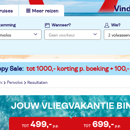
vi
ruises
Meer reizen
temming
Wanneer?
Wie?
py Sale:
tot 1000,- korting p. boeking + 100,-
ni
Perivolos
Resultaten
JOUW VLIEGVAKANTIE B
499,-
699,-
TOT
p.p.
TOT
p.p.