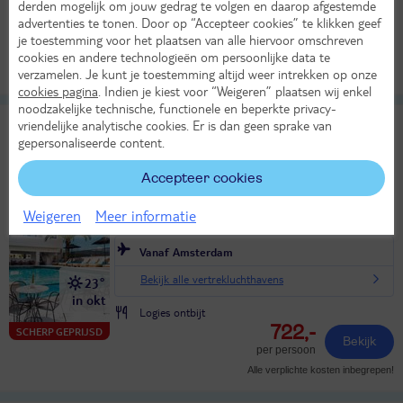
in okt
derden mogelijk om jouw gedrag te volgen en daarop afgestemde
Logies
advertenties te tonen. Door op “Accepteer cookies” te klikken geef
525,-
SCHERP GEPRIJSD
je toestemming voor het plaatsen van alle hiervoor omschreven
Bekijk
per persoon
cookies en andere technologieën om persoonlijke data te
verzamelen. Je kunt je toestemming altijd weer intrekken op onze
Alle verplichte kosten inbegrepen!
cookies pagina
. Indien je kiest voor “Weigeren” plaatsen wij enkel
noodzakelijke technische, functionele en beperkte privacy-
La Stella Suites
vriendelijke analytische cookies. Er is dan geen sprake van
9
gepersonaliseerde content.
TUI classificatie
Hotel
Uitstekend
Griekenland
Kreta
Kreta West
Rethymnon
Accepteer cookies
Ma 12 okt 2026
Weigeren
Meer informatie
8 dagen (7 nachten)
Vanaf Amsterdam
Bekijk alle vertrekluchthavens
23°
in okt
Logies ontbijt
722,-
SCHERP GEPRIJSD
Bekijk
per persoon
Alle verplichte kosten inbegrepen!