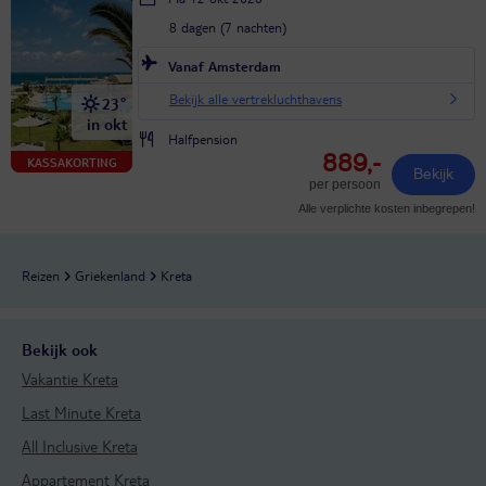
8 dagen (7 nachten)
Vanaf Amsterdam
Bekijk alle vertrekluchthavens
23°
in okt
Halfpension
889,-
KASSAKORTING
Bekijk
per persoon
Alle verplichte kosten inbegrepen!
Reizen
Griekenland
Kreta
Bekijk ook
Vakantie Kreta
Last Minute Kreta
All Inclusive Kreta
Appartement Kreta