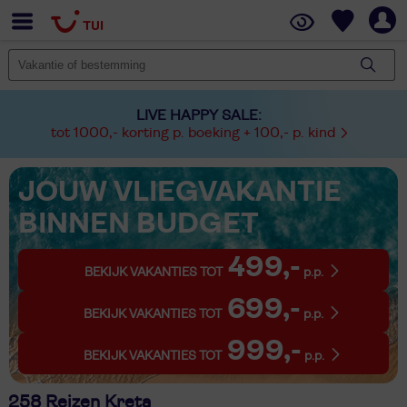
LIVE HAPPY SALE:
tot 1000,- korting p. boeking + 100,- p. kind
JOUW VLIEGVAKANTIE
BINNEN BUDGET
499,-
BEKIJK VAKANTIES TOT
p.p.
699,-
BEKIJK VAKANTIES TOT
p.p.
999,-
BEKIJK VAKANTIES TOT
p.p.
258 Reizen Kreta