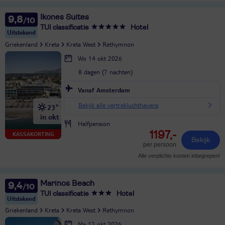
Ikones Suites
9,8
TUI classificatie
Hotel
Uitstekend
Griekenland
Kreta
Kreta West
Rethymnon
Wo 14 okt 2026
8 dagen (7 nachten)
Vanaf Amsterdam
Bekijk alle vertrekluchthavens
23°
in okt
Halfpension
1197,-
KASSAKORTING
Bekijk
per persoon
Alle verplichte kosten inbegrepen!
Marinos Beach
9,4
TUI classificatie
Hotel
Uitstekend
Griekenland
Kreta
Kreta West
Rethymnon
Ma 12 okt 2026