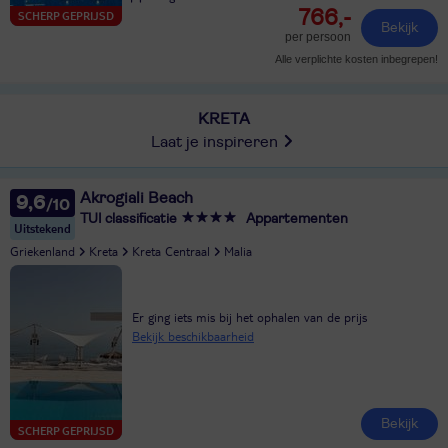
766,-
SCHERP GEPRIJSD
Bekijk
per persoon
Alle verplichte kosten inbegrepen!
KRETA
Laat je inspireren
Akrogiali Beach
9,6
TUI classificatie
Appartementen
Uitstekend
Griekenland
Kreta
Kreta Centraal
Malia
Er ging iets mis bij het ophalen van de prijs
Bekijk beschikbaarheid
Bekijk
SCHERP GEPRIJSD