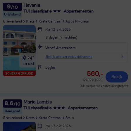
Havania
9
TUI classificatie
Appartementen
Uitstekend
Griekenland
Kreta
Kreta Centraal
Agios Nikolaos
Ma 12 okt 2026
8 dagen (7 nachten)
Vanaf Amsterdam
Bekijk alle vertrekluchthavens
24°
in okt
Logies
560,-
SCHERP GEPRIJSD
Bekijk
per persoon
Alle verplichte kosten inbegrepen!
Maria Lambis
8,6
TUI classificatie
Appartementen
Heel goed
Griekenland
Kreta
Kreta Centraal
Stalis
Ma 12 okt 2026