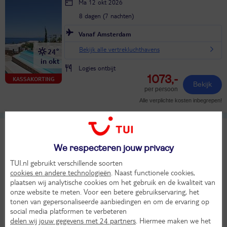
Ma 12 okt 2026
8 dagen (7 nachten)
Vanaf Amsterdam
Bekijk alle vertrekluchthavens
24°
in okt
Logies ontbijt
1073,-
KASSAKORTING
Bekijk
per persoon
Alle verplichte kosten inbegrepen!
Bueno
9
TUI classificatie
Appartementen
Uitstekend
We respecteren jouw privacy
Griekenland
Kreta
Kreta West
Rethymnon
TUI.nl gebruikt verschillende soorten
Ma 12 okt 2026
cookies en andere technologieën
. Naast functionele cookies,
plaatsen wij analytische cookies om het gebruik en de kwaliteit van
8 dagen (7 nachten)
onze website te meten. Voor een betere gebruikservaring, het
tonen van gepersonaliseerde aanbiedingen en om de ervaring op
Vanaf Amsterdam
social media platformen te verbeteren
Bekijk alle vertrekluchthavens
23°
delen wij jouw gegevens met 24 partners
. Hiermee maken we het