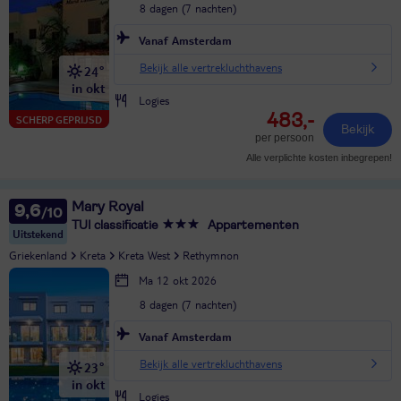
8 dagen (7 nachten)
Vanaf Amsterdam
Bekijk alle vertrekluchthavens
24°
in okt
Logies
483,-
SCHERP GEPRIJSD
Bekijk
per persoon
Alle verplichte kosten inbegrepen!
Mary Royal
9,6
TUI classificatie
Appartementen
Uitstekend
Griekenland
Kreta
Kreta West
Rethymnon
Ma 12 okt 2026
8 dagen (7 nachten)
Vanaf Amsterdam
Bekijk alle vertrekluchthavens
23°
in okt
Logies