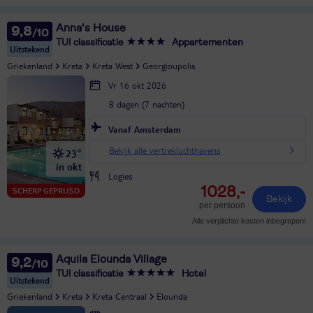
Anna's House
9,8
TUI classificatie
Appartementen
Uitstekend
Griekenland
Kreta
Kreta West
Georgioupolis
Vr 16 okt 2026
8 dagen (7 nachten)
Vanaf Amsterdam
Bekijk alle vertrekluchthavens
23°
in okt
Logies
1028,-
SCHERP GEPRIJSD
Bekijk
per persoon
Alle verplichte kosten inbegrepen!
Aquila Elounda Village
9,2
TUI classificatie
Hotel
Uitstekend
Griekenland
Kreta
Kreta Centraal
Elounda