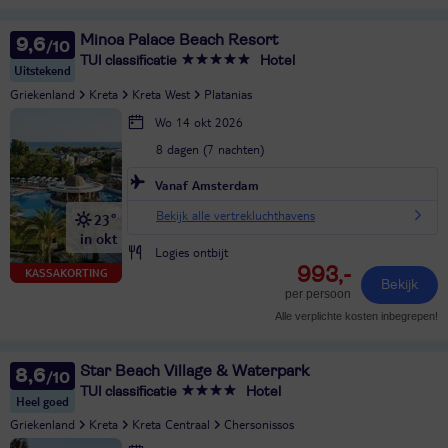
Minoa Palace Beach Resort
9,6
TUI classificatie
Hotel
Uitstekend
Griekenland
Kreta
Kreta West
Platanias
Wo 14 okt 2026
8 dagen (7 nachten)
Vanaf Amsterdam
Bekijk alle vertrekluchthavens
23°
in okt
Logies ontbijt
993,-
KASSAKORTING
Bekijk
per persoon
Alle verplichte kosten inbegrepen!
Star Beach Village & Waterpark
8,6
TUI classificatie
Hotel
Heel goed
Griekenland
Kreta
Kreta Centraal
Chersonissos