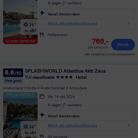
8 dagen (7 nachten)
Vanaf Amsterdam
Bekijk alle vertrekluchthavens
24°
in okt
Halfpension
768,-
SCHERP GEPRIJSD
Bekijk
per persoon
Alle verplichte kosten inbegrepen!
SPLASHWORLD Atlantica Akti Zeus
8,8
TUI classificatie
Hotel
Heel goed
Griekenland
Kreta
Kreta Centraal
Amoudara
Wo 14 okt 2026
8 dagen (7 nachten)
Vanaf Amsterdam
Bekijk alle vertrekluchthavens
24°
in okt
All Inclusive