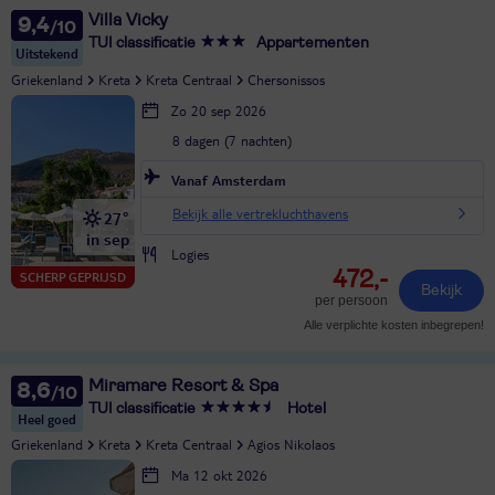
Villa Vicky
9,4
TUI classificatie
Appartementen
Uitstekend
Griekenland
Kreta
Kreta Centraal
Chersonissos
Zo 20 sep 2026
8 dagen (7 nachten)
Vanaf Amsterdam
Bekijk alle vertrekluchthavens
27°
in sep
Logies
472,-
SCHERP GEPRIJSD
Bekijk
per persoon
Alle verplichte kosten inbegrepen!
Miramare Resort & Spa
8,6
TUI classificatie
Hotel
Heel goed
Griekenland
Kreta
Kreta Centraal
Agios Nikolaos
Ma 12 okt 2026