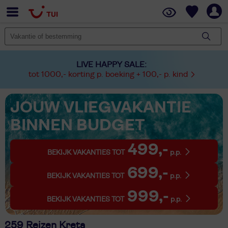
LIVE HAPPY SALE:
tot 1000,- korting p. boeking + 100,- p. kind
JOUW VLIEGVAKANTIE
BINNEN BUDGET
499,-
BEKIJK VAKANTIES TOT
p.p.
699,-
BEKIJK VAKANTIES TOT
p.p.
999,-
BEKIJK VAKANTIES TOT
p.p.
259 Reizen Kreta