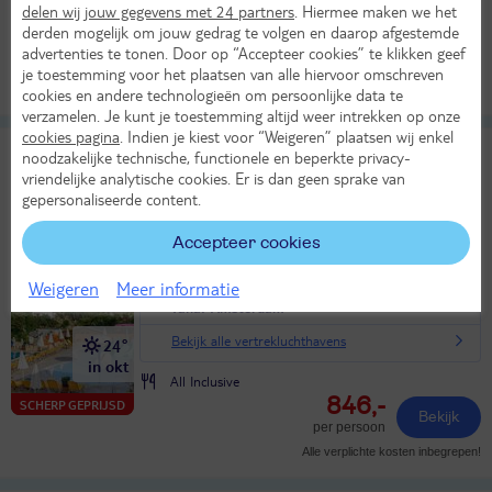
in okt
delen wij jouw gegevens met 24 partners
. Hiermee maken we het
Halfpension
derden mogelijk om jouw gedrag te volgen en daarop afgestemde
661,-
SCHERP GEPRIJSD
advertenties te tonen. Door op “Accepteer cookies” te klikken geef
Bekijk
per persoon
je toestemming voor het plaatsen van alle hiervoor omschreven
Alle verplichte kosten inbegrepen!
cookies en andere technologieën om persoonlijke data te
verzamelen. Je kunt je toestemming altijd weer intrekken op onze
cookies pagina
. Indien je kiest voor “Weigeren” plaatsen wij enkel
Katrin Hotel & Bungalows
8,8
noodzakelijke technische, functionele en beperkte privacy-
TUI classificatie
Hotel
vriendelijke analytische cookies. Er is dan geen sprake van
Heel goed
gepersonaliseerde content.
Griekenland
Kreta
Kreta Centraal
Stalis
Wo 14 okt 2026
Accepteer cookies
8 dagen (7 nachten)
Weigeren
Meer informatie
Vanaf Amsterdam
Bekijk alle vertrekluchthavens
24°
in okt
All Inclusive
846,-
SCHERP GEPRIJSD
Bekijk
per persoon
Alle verplichte kosten inbegrepen!