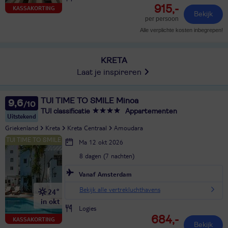
915,-
KASSAKORTING
Bekijk
per persoon
Alle verplichte kosten inbegrepen!
KRETA
Laat je inspireren
TUI TIME TO SMILE Minoa
9,6
TUI classificatie
Appartementen
Uitstekend
Griekenland
Kreta
Kreta Centraal
Amoudara
Ma 12 okt 2026
8 dagen (7 nachten)
Vanaf Amsterdam
Bekijk alle vertrekluchthavens
24°
in okt
Logies
684,-
KASSAKORTING
Bekijk