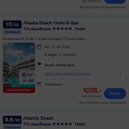
per persoon
Alle verplichte kosten inbegrepen!
Akasha Beach Hotel & Spa
10
TUI classificatie
Hotel
Uitstekend
Griekenland
Kreta
Kreta Centraal
Chersonissos
Wo 14 okt 2026
8 dagen (7 nachten)
Vanaf Amsterdam
Bekijk alle vertrekluchthavens
24°
in okt
Halfpension
1035,-
KASSAKORTING
Bekijk
per persoon
Alle verplichte kosten inbegrepen!
Atlantis Beach
9,8
TUI classificatie
Hotel
Uitstekend