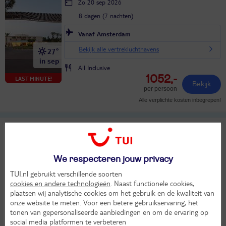
Zo 20 sep 2026
8 dagen (7 nachten)
Vanaf Amsterdam
Bekijk alle vertrekluchthavens
27°
in sep
All Inclusive
1052,-
LAST MINUTE!
Bekijk
per persoon
Alle verplichte kosten inbegrepen!
Glaros Beach
9
TUI classificatie
Hotel
Uitstekend
Griekenland
Kreta
Kreta Centraal
Chersonissos
We respecteren jouw privacy
Ma 12 okt 2026
TUI.nl gebruikt verschillende soorten
8 dagen (7 nachten)
cookies en andere technologieën
. Naast functionele cookies,
plaatsen wij analytische cookies om het gebruik en de kwaliteit van
Vanaf Amsterdam
onze website te meten. Voor een betere gebruikservaring, het
tonen van gepersonaliseerde aanbiedingen en om de ervaring op
Bekijk alle vertrekluchthavens
24°
social media platformen te verbeteren