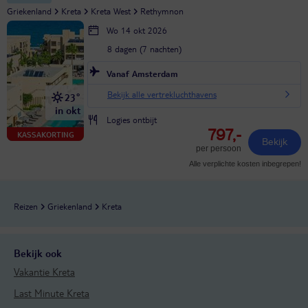
Griekenland
Kreta
Kreta West
Rethymnon
Wo 14 okt 2026
8 dagen (7 nachten)
Vanaf Amsterdam
Bekijk alle vertrekluchthavens
23°
in okt
Logies ontbijt
797,-
KASSAKORTING
Bekijk
per persoon
Alle verplichte kosten inbegrepen!
Reizen
Griekenland
Kreta
Bekijk ook
Vakantie Kreta
Last Minute Kreta