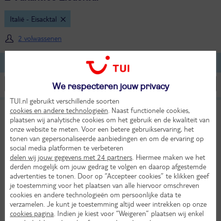
Italië - Eisacktal
2 volwassenen
Lijst
Kaart
Filteren
We respecteren jouw privacy
TUI.nl gebruikt verschillende soorten
Am Brunnen Apartments
cookies en andere technologieën
. Naast functionele cookies,
10
plaatsen wij analytische cookies om het gebruik en de kwaliteit van
TUI classificatie
Appartementen
Uitstekend
onze website te meten. Voor een betere gebruikservaring, het
Italië
Dolomieten
Eisacktal
Zuid-Tirol
Natz-Schabs
tonen van gepersonaliseerde aanbiedingen en om de ervaring op
social media platformen te verbeteren
Za 13 mrt 2027
delen wij jouw gegevens met 24 partners
. Hiermee maken we het
4 dagen (3 nachten)
derden mogelijk om jouw gedrag te volgen en daarop afgestemde
advertenties te tonen. Door op “Accepteer cookies” te klikken geef
Eigen vervoer
je toestemming voor het plaatsen van alle hiervoor omschreven
Logies ontbijt
cookies en andere technologieën om persoonlijke data te
9°
240,-
verzamelen. Je kunt je toestemming altijd weer intrekken op onze
in mrt
Bekijk
per persoon
cookies pagina
. Indien je kiest voor “Weigeren” plaatsen wij enkel