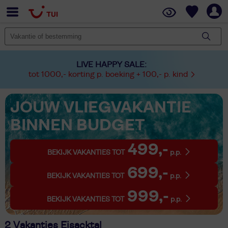
LIVE HAPPY SALE:
tot 1000,- korting p. boeking + 100,- p. kind
JOUW VLIEGVAKANTIE
BINNEN BUDGET
499,-
BEKIJK VAKANTIES TOT
p.p.
699,-
BEKIJK VAKANTIES TOT
p.p.
999,-
BEKIJK VAKANTIES TOT
p.p.
2 Vakanties Eisacktal