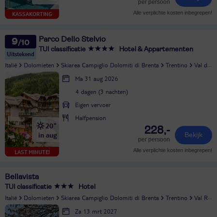
per persoon
Alle verplichte kosten inbegrepen!
KASSAKORTING
Parco Dello Stelvio
9
TUI classificatie
Hotel & Appartementen
Uitstekend
Italië
Dolomieten
Skiarea Campiglio Dolomiti di Brenta
Trentino
Val di Sole
Ma 31 aug 2026
4 dagen (3 nachten)
Eigen vervoer
Halfpension
20°
228,-
in aug
Bekijk
per persoon
Alle verplichte kosten inbegrepen!
LAST MINUTE!
Bellavista
TUI classificatie
Hotel
Italië
Dolomieten
Skiarea Campiglio Dolomiti di Brenta
Trentino
Val Rendena
Za 13 mrt 2027