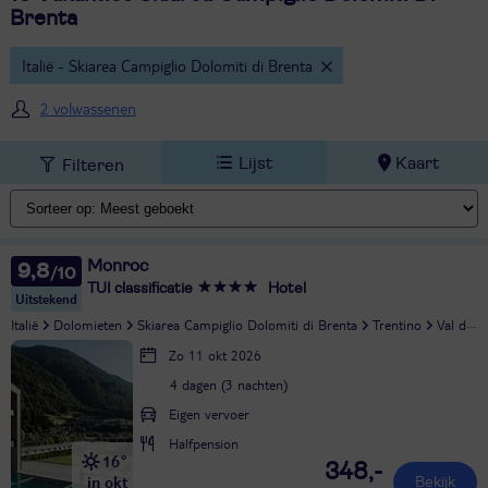
Brenta
Italië - Skiarea Campiglio Dolomiti di Brenta
2 volwassenen
Lijst
Kaart
Filteren
Monroc
9,8
TUI classificatie
Hotel
Uitstekend
Italië
Dolomieten
Skiarea Campiglio Dolomiti di Brenta
Trentino
Val di Sole
Zo 11 okt 2026
4 dagen (3 nachten)
Eigen vervoer
Halfpension
16°
348,-
in okt
Bekijk