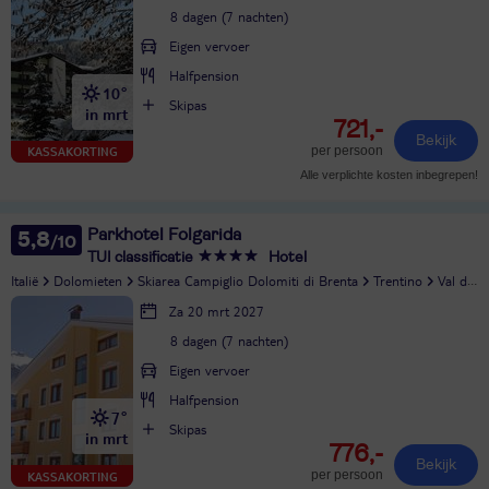
8 dagen (7 nachten)
Eigen vervoer
Halfpension
10°
Skipas
in mrt
721,-
Bekijk
per persoon
KASSAKORTING
Alle verplichte kosten inbegrepen!
Parkhotel Folgarida
5,8
TUI classificatie
Hotel
Italië
Dolomieten
Skiarea Campiglio Dolomiti di Brenta
Trentino
Val di Sole
Za 20 mrt 2027
8 dagen (7 nachten)
Eigen vervoer
Halfpension
7°
Skipas
in mrt
776,-
Bekijk
per persoon
KASSAKORTING