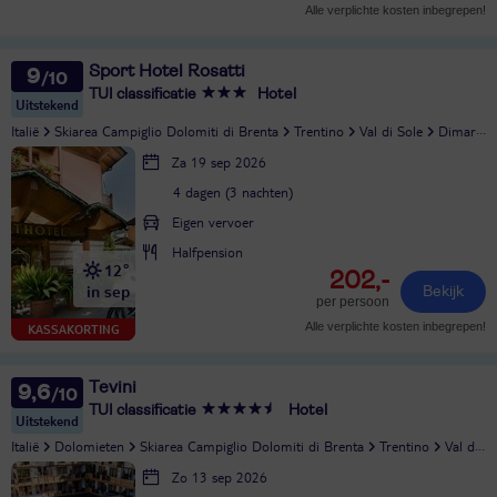
Alle verplichte kosten inbegrepen!
Sport Hotel Rosatti
9
TUI classificatie
Hotel
Uitstekend
Italië
Skiarea Campiglio Dolomiti di Brenta
Trentino
Val di Sole
Dimaro
Za 19 sep 2026
4 dagen (3 nachten)
Eigen vervoer
Halfpension
12°
202,-
in sep
Bekijk
per persoon
Alle verplichte kosten inbegrepen!
KASSAKORTING
Tevini
9,6
TUI classificatie
Hotel
Uitstekend
Italië
Dolomieten
Skiarea Campiglio Dolomiti di Brenta
Trentino
Val di Sole
Zo 13 sep 2026