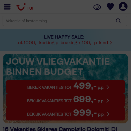
LIVE HAPPY SALE:
tot 1000,- korting p. boeking + 100,- p. kind
JOUW VLIEGVAKANTIE
BINNEN BUDGET
499,-
BEKIJK VAKANTIES TOT
p.p.
699,-
BEKIJK VAKANTIES TOT
p.p.
999,-
BEKIJK VAKANTIES TOT
p.p.
16 Vakanties Skiarea Campiglio Dolomiti Di