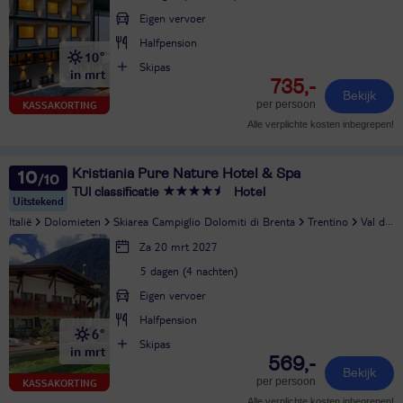
Eigen vervoer
Halfpension
10°
Skipas
in mrt
735,-
Bekijk
per persoon
KASSAKORTING
Alle verplichte kosten inbegrepen!
Kristiania Pure Nature Hotel & Spa
10
TUI classificatie
Hotel
Uitstekend
Italië
Dolomieten
Skiarea Campiglio Dolomiti di Brenta
Trentino
Val di Sole
Za 20 mrt 2027
5 dagen (4 nachten)
Eigen vervoer
Halfpension
6°
Skipas
in mrt
569,-
Bekijk
per persoon
KASSAKORTING
Alle verplichte kosten inbegrepen!