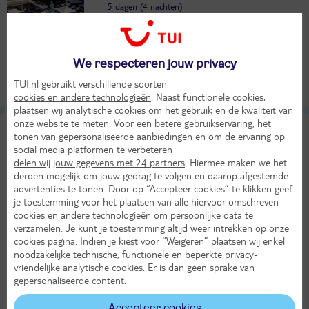
5 dagen (4 nachten)
Eigen vervoer
Halfpension
20°
500,-
We respecteren jouw privacy
in sep
Bekijk
per persoon
TUI.nl gebruikt verschillende soorten
Alle verplichte kosten inbegrepen!
LAST MINUTE!
cookies en andere technologieën
. Naast functionele cookies,
plaatsen wij analytische cookies om het gebruik en de kwaliteit van
onze website te meten. Voor een betere gebruikservaring, het
Armon Greenblu Hotel & Wellness
tonen van gepersonaliseerde aanbiedingen en om de ervaring op
TUI classificatie
Hotel
social media platformen te verbeteren
Italië
Dolomieten
Skiarea Campiglio Dolomiti di Brenta
Trentino
Val di Sole
delen wij jouw gegevens met 24 partners
. Hiermee maken we het
derden mogelijk om jouw gedrag te volgen en daarop afgestemde
Zo 14 mrt 2027
advertenties te tonen. Door op “Accepteer cookies” te klikken geef
5 dagen (4 nachten)
je toestemming voor het plaatsen van alle hiervoor omschreven
Eigen vervoer
cookies en andere technologieën om persoonlijke data te
verzamelen. Je kunt je toestemming altijd weer intrekken op onze
Halfpension
cookies pagina
. Indien je kiest voor “Weigeren” plaatsen wij enkel
Skipas
noodzakelijke technische, functionele en beperkte privacy-
7°
508,-
vriendelijke analytische cookies. Er is dan geen sprake van
in mrt
Bekijk
gepersonaliseerde content.
per persoon
Alle verplichte kosten inbegrepen!
Accepteer cookies