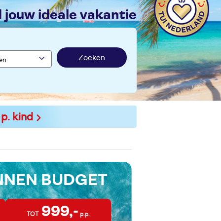
nd jouw ideale vakantie
Zoeken
 p. kind
INNEN BUDGET
999,-
TOT
p.p.