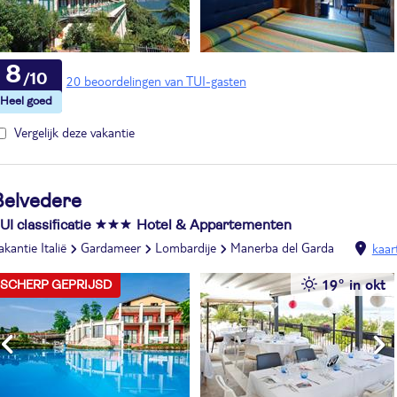
8
20 beoordelingen van TUI-gasten
Vergelijk deze vakantie
Belvedere
UI classificatie
Hotel & Appartementen
akantie Italië
Gardameer
Lombardije
Manerba del Garda
kaar
19° in okt
SCHERP GEPRIJSD