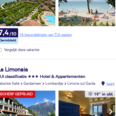
7,4
18 beoordelingen van TUI-gasten
Vergelijk deze vakantie
La Limonaia
UI classificatie
Hotel & Appartementen
akantie Italië
Gardameer
Lombardije
Limone sul Garda
kaart
19° in okt
SCHERP GEPRIJSD