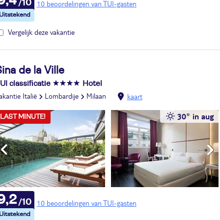
9,4
10 beoordelingen van TUI-gasten
Vergelijk deze vakantie
ina de la Ville
UI classificatie
Hotel
akantie Italië
Lombardije
Milaan
kaart
30° in aug
LAST MINUTE!
9,2
10 beoordelingen van TUI-gasten