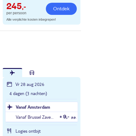
245
,-
Ontdek
per persoon
Alle verplichte kosten inbegrepen!
Vr 28 aug 2026
4 dagen (3 nachten)
Vanaf Amsterdam
Vanaf Brussel Zaventem
+ 9,-
p.p.
Logies ontbijt