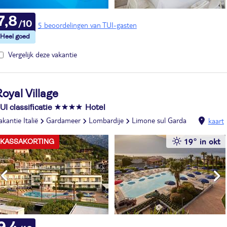
7,8
5 beoordelingen van TUI-gasten
Vergelijk deze vakantie
oyal Village
UI classificatie
Hotel
akantie Italië
Gardameer
Lombardije
Limone sul Garda
kaart
19° in okt
KASSAKORTING