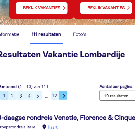
BEKIJK VAKANTIES
BEKIJK VAKANTIES
nformatie
111 resultaten
Foto's
Resultaten Vakantie
Lombardije
Getoond
(1 - 10) van 111
Aantal per pagina:
1
2
3
4
5
12
8-daagse rondreis Venetie, Florence & Cinque
roepsrondreis Italië
kaart