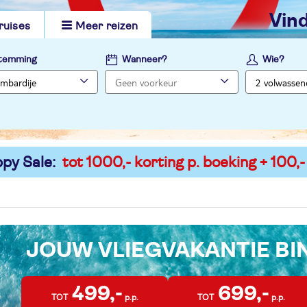
vi
ruises
Meer reizen
temming
Wanneer?
Wie?
py Sale:
tot 1000,- korting p. boeking + 100,-
JOUW VLIEGVAKANTIE B
499,-
699,-
TOT
p.p.
TOT
p.p.