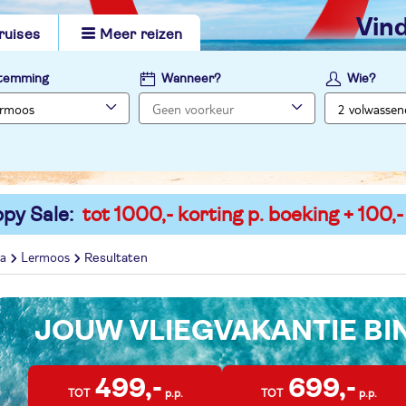
vi
ruises
Meer reizen
temming
Wanneer?
Wie?
py Sale:
tot 1000,- korting p. boeking + 100,-
na
Lermoos
Resultaten
JOUW VLIEGVAKANTIE B
499,-
699,-
TOT
p.p.
TOT
p.p.