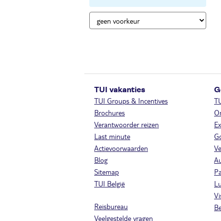
TUI vakanties
G
TUI Groups & Incentives
T
Brochures
On
Verantwoorder reizen
Ex
Last minute
Go
Actievoorwaarden
Ve
Blog
A
Sitemap
Pa
TUI België
Lu
Vi
Reisbureau
Be
Veelgestelde vragen