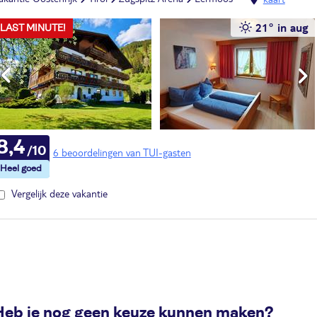
21° in aug
LAST MINUTE!
8,4
6 beoordelingen van TUI-gasten
Vergelijk deze vakantie
Heb je nog geen keuze kunnen maken?