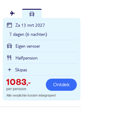
Za 13 mrt 2027
7 dagen (6 nachten)
Eigen vervoer
Halfpension
Skipas
1083
,-
Ontdek
per persoon
Alle verplichte kosten inbegrepen!