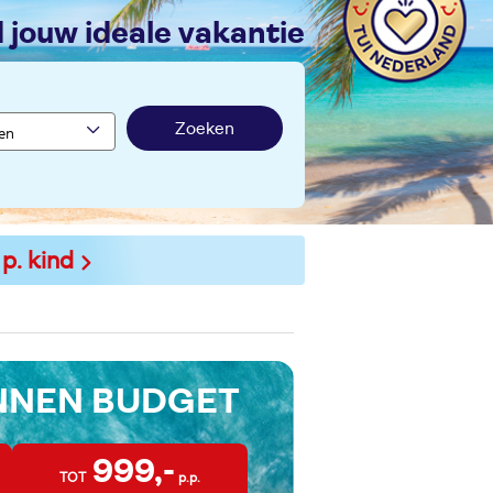
nd jouw ideale vakantie
Zoeken
 p. kind
INNEN BUDGET
999,-
TOT
p.p.