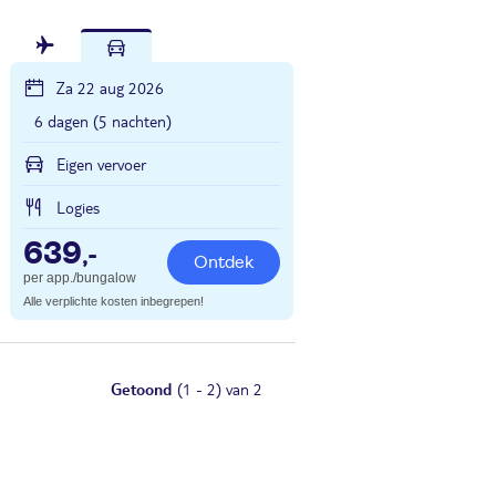
Za 22 aug 2026
6 dagen (5 nachten)
Eigen vervoer
Logies
639
,-
Ontdek
per app./bungalow
Alle verplichte kosten inbegrepen!
Getoond
(1 - 2) van 2