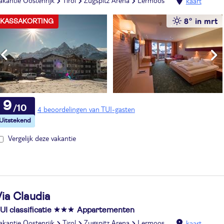
akantie Oostenrijk
Tirol
Zugspitz Arena
Lermoos
kaart
8° in mrt
KASSAKORTING
9
4 beoordelingen van TUI-gasten
Vergelijk deze vakantie
ia Claudia
UI classificatie
Appartementen
akantie Oostenrijk
Tirol
Zugspitz Arena
Lermoos
kaart