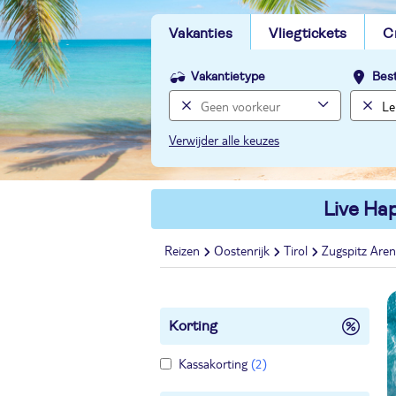
Vakanties
Vliegtickets
C
Vakantietype
Bes
Verwijder alle keuzes
Live Hap
Reizen
Oostenrijk
Tirol
Zugspitz Are
Korting
Kassakorting
(2)