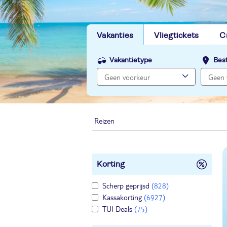
Vakanties
Vliegtickets
C
Vakantietype
Bes
Reizen
Korting
Scherp geprijsd
(828)
Kassakorting
(6927)
TUI Deals
(75)