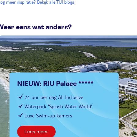
og meer inspiratie? Bekijk alle TUI blogs
Weer eens wat anders?
NIEUW: RIU Palace *****
24 uur per dag All Inclusive
Waterpark 'Splash Water World'
Luxe Swim-up kamers
Lees meer