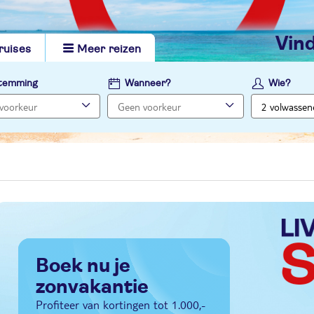
vi
ruises
Meer reizen
temming
Wanneer?
Wie?
Boek nu je
zonvakantie
Profiteer van kortingen tot 1.000,-