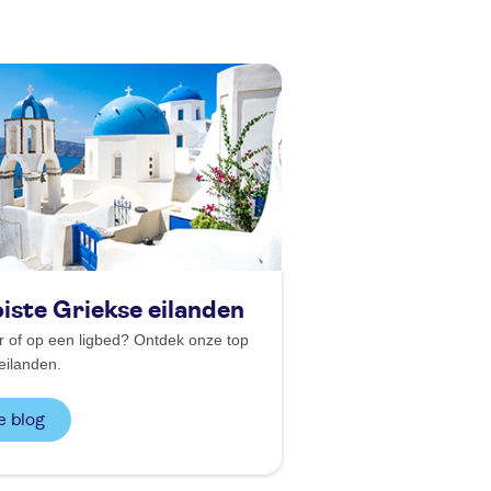
iste Griekse eilanden
 of op een ligbed? Ontdek onze top
eilanden.
e blog