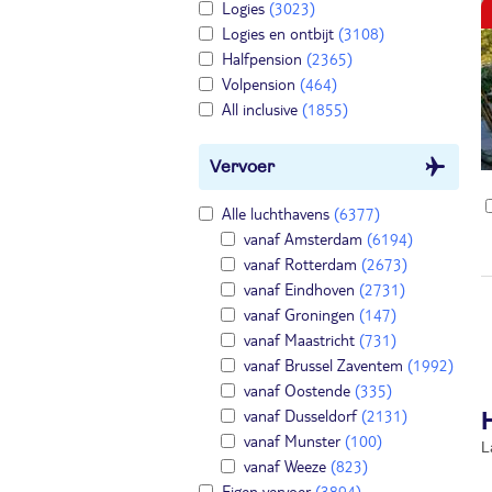
Logies
(3023)
Logies en ontbijt
(3108)
Halfpension
(2365)
Volpension
(464)
All inclusive
(1855)
Vervoer
Alle luchthavens
(6377)
vanaf Amsterdam
(6194)
vanaf Rotterdam
(2673)
vanaf Eindhoven
(2731)
vanaf Groningen
(147)
vanaf Maastricht
(731)
vanaf Brussel Zaventem
(1992)
vanaf Oostende
(335)
vanaf Dusseldorf
(2131)
vanaf Munster
(100)
L
vanaf Weeze
(823)
Eigen vervoer
(3894)