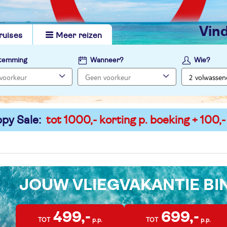
vi
ruises
Meer reizen
temming
Wanneer?
Wie?
py Sale:
tot 1000,- korting p. boeking + 100,-
JOUW VLIEGVAKANTIE B
499,-
699,-
TOT
p.p.
TOT
p.p.