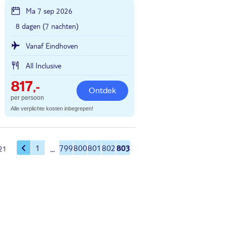
Ma 7 sep 2026
8 dagen (7 nachten)
Vanaf Eindhoven
All Inclusive
817
,-
Ontdek
per persoon
Alle verplichte kosten inbegrepen!
803
1
799
800
801
802
21