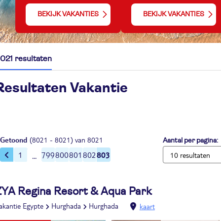
BEKIJK VAKANTIES
BEKIJK VAKANTIES
021 resultaten
Resultaten Vakantie
Getoond
(8021 - 8021) van 8021
Aantal per pagina:
803
1
799
800
801
802
ZYA Regina Resort & Aqua Park
akantie Egypte
Hurghada
Hurghada
kaart