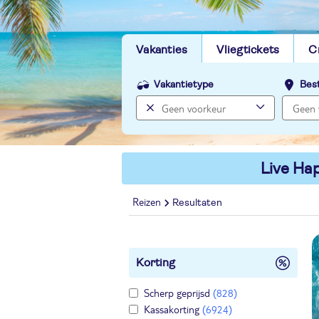
Vakanties
Vliegtickets
C
Vakantietype
Bes
Live Hap
Reizen
Resultaten
Korting
Scherp geprijsd
(828)
Kassakorting
(6924)