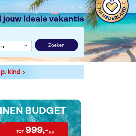
nd jouw ideale vakantie
Zoeken
 p. kind
INNEN BUDGET
999,-
TOT
p.p.