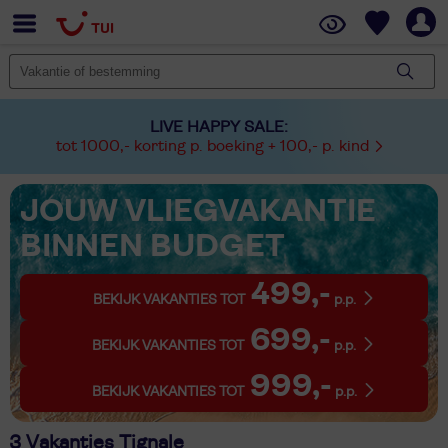
LIVE HAPPY SALE:
tot 1000,- korting p. boeking + 100,- p. kind
JOUW VLIEGVAKANTIE
BINNEN BUDGET
499,-
BEKIJK VAKANTIES TOT
p.p.
699,-
BEKIJK VAKANTIES TOT
p.p.
999,-
BEKIJK VAKANTIES TOT
p.p.
3 Vakanties Tignale