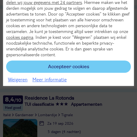
delen wij jouw gegevens met 24 partners
. Hiermee maken we het
derden mogelijk om jouw gedrag te volgen en daarop afgestemde
advertenties te tonen. Door op “Accepteer cookies” te klikken geef
Parkhotel Zanzanu
je toestemming voor het plaatsen van alle hiervoor omschreven
TUI classificatie
cookies en andere technologieën om persoonlijke data te
Italië
Gardameer
Lombardije
Tignale
verzamelen. Je kunt je toestemming altijd weer intrekken op onze
Zo 4 okt 2026
cookies pagina
. Indien je kiest voor “Weigeren” plaatsen wij enkel
noodzakelijke technische, functionele en beperkte privacy-
4 dagen (3 nachten)
vriendelijke analytische cookies. Er is dan geen sprake van
Eigen vervoer
gepersonaliseerde content.
Logies ontbijt
15°
Accepteer cookies
175,-
in okt
Bekijk
per persoon
Weigeren
Meer informatie
Alle verplichte kosten inbegrepen!
KASSAKORTING
Residence La Rotonda
8,4
TUI classificatie
Appartementen
Heel goed
Italië
Gardameer
Lombardije
Tignale
Za 19 sep 2026
5 dagen (4 nachten)