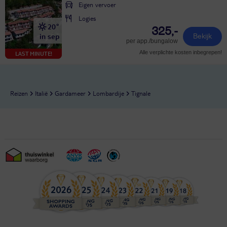
Eigen vervoer
Logies
20°
325,-
in sep
Bekijk
per app./bungalow
Alle verplichte kosten inbegrepen!
LAST MINUTE!
Reizen
Italië
Gardameer
Lombardije
Tignale