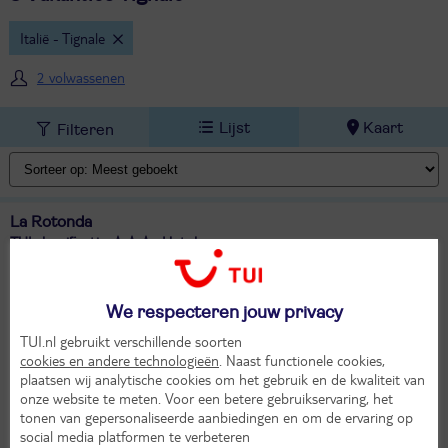
Italië - Tignale
2 volwassenen
Lijst
Kaart
Filteren
La Rotonda
TUI classificatie
Hotel
Italië
Gardameer
Lombardije
Tignale
Do 15 okt 2026
We respecteren jouw privacy
4 dagen (3 nachten)
TUI.nl gebruikt verschillende soorten
Eigen vervoer
cookies en andere technologieën
. Naast functionele cookies,
Logies ontbijt
plaatsen wij analytische cookies om het gebruik en de kwaliteit van
151,-
onze website te meten. Voor een betere gebruikservaring, het
15°
Bekijk
tonen van gepersonaliseerde aanbiedingen en om de ervaring op
per persoon
in okt
social media platformen te verbeteren
Alle verplichte kosten inbegrepen!