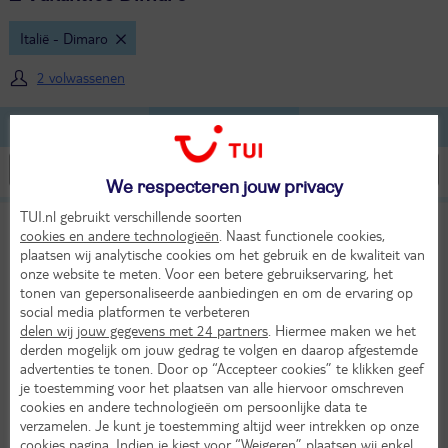
Italië - Dimaro
2 volwassenen
Lijst
Kaart
Filteren
We respecteren jouw privacy
TUI.nl gebruikt verschillende soorten
Sport Hotel Rosatti
9
cookies en andere technologieën
. Naast functionele cookies,
TUI classificatie
Hotel
Uitstekend
plaatsen wij analytische cookies om het gebruik en de kwaliteit van
onze website te meten. Voor een betere gebruikservaring, het
Italië
Skiarea Campiglio Dolomiti di Brenta
Trentino
Val di Sole
Dimaro
tonen van gepersonaliseerde aanbiedingen en om de ervaring op
Za 19 sep 2026
social media platformen te verbeteren
delen wij jouw gegevens met 24 partners
. Hiermee maken we het
4 dagen (3 nachten)
derden mogelijk om jouw gedrag te volgen en daarop afgestemde
Eigen vervoer
advertenties te tonen. Door op “Accepteer cookies” te klikken geef
Halfpension
je toestemming voor het plaatsen van alle hiervoor omschreven
12°
cookies en andere technologieën om persoonlijke data te
202,-
in sep
Bekijk
verzamelen. Je kunt je toestemming altijd weer intrekken op onze
per persoon
cookies pagina
. Indien je kiest voor “Weigeren” plaatsen wij enkel