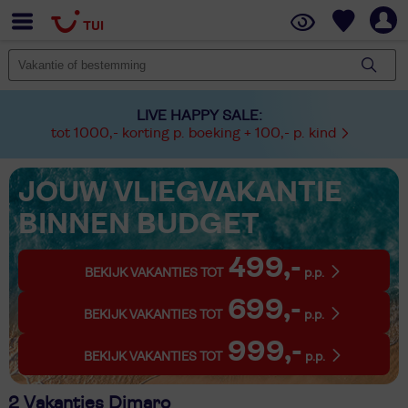
LIVE HAPPY SALE:
tot 1000,- korting p. boeking + 100,- p. kind
JOUW VLIEGVAKANTIE
BINNEN BUDGET
499,-
BEKIJK VAKANTIES TOT
p.p.
699,-
BEKIJK VAKANTIES TOT
p.p.
999,-
BEKIJK VAKANTIES TOT
p.p.
2 Vakanties Dimaro