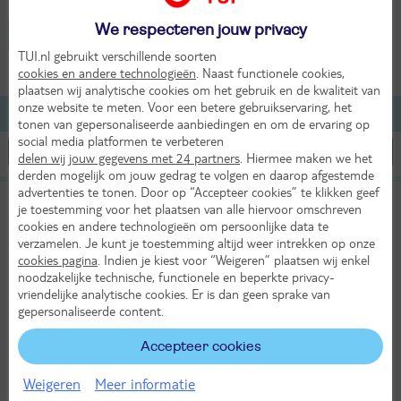
We respecteren jouw privacy
Italië - Tavernelle Di Panicale
TUI.nl gebruikt verschillende soorten
2 volwassenen
cookies en andere technologieën
. Naast functionele cookies,
plaatsen wij analytische cookies om het gebruik en de kwaliteit van
onze website te meten. Voor een betere gebruikservaring, het
Lijst
Kaart
Filteren
tonen van gepersonaliseerde aanbiedingen en om de ervaring op
social media platformen te verbeteren
delen wij jouw gegevens met 24 partners
. Hiermee maken we het
derden mogelijk om jouw gedrag te volgen en daarop afgestemde
advertenties te tonen. Door op “Accepteer cookies” te klikken geef
Relais Villa Monte Solare Wellness & Spa
je toestemming voor het plaatsen van alle hiervoor omschreven
TUI classificatie
Hotel
cookies en andere technologieën om persoonlijke data te
Italië
Umbrië
Tavernelle Di Panicale
verzamelen. Je kunt je toestemming altijd weer intrekken op onze
cookies pagina
. Indien je kiest voor “Weigeren” plaatsen wij enkel
Zo 27 sep 2026
noodzakelijke technische, functionele en beperkte privacy-
4 dagen (3 nachten)
vriendelijke analytische cookies. Er is dan geen sprake van
gepersonaliseerde content.
Eigen vervoer
Logies ontbijt
Accepteer cookies
22°
298,-
in sep
Bekijk
per persoon
Weigeren
Meer informatie
Alle verplichte kosten inbegrepen!
KASSAKORTING