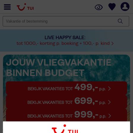
LIVE HAPPY SALE:
tot 1000,- korting p. boeking + 100,- p. kind
JOUW VLIEGVAKANTIE
BINNEN BUDGET
499,-
BEKIJK VAKANTIES TOT
p.p.
699,-
BEKIJK VAKANTIES TOT
p.p.
999,-
BEKIJK VAKANTIES TOT
p.p.
1 Vakantie Tavernelle Di Panicale