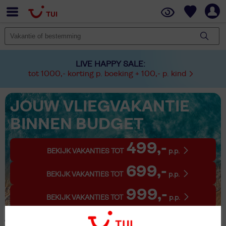
LIVE HAPPY SALE:
tot 1000,- korting p. boeking + 100,- p. kind
JOUW VLIEGVAKANTIE
BINNEN BUDGET
499,-
BEKIJK VAKANTIES TOT
p.p.
699,-
BEKIJK VAKANTIES TOT
p.p.
999,-
BEKIJK VAKANTIES TOT
p.p.
1 Vakantie Cavaion Veronese