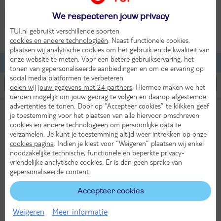
We respecteren jouw privacy
Italië - Cavaion Veronese
TUI.nl gebruikt verschillende soorten
2 volwassenen
cookies en andere technologieën
. Naast functionele cookies,
plaatsen wij analytische cookies om het gebruik en de kwaliteit van
onze website te meten. Voor een betere gebruikservaring, het
Lijst
Kaart
Filteren
tonen van gepersonaliseerde aanbiedingen en om de ervaring op
social media platformen te verbeteren
delen wij jouw gegevens met 24 partners
. Hiermee maken we het
derden mogelijk om jouw gedrag te volgen en daarop afgestemde
advertenties te tonen. Door op “Accepteer cookies” te klikken geef
La Rondinaia
je toestemming voor het plaatsen van alle hiervoor omschreven
TUI classificatie
Hotel
cookies en andere technologieën om persoonlijke data te
Italië
Veneto
Cavaion Veronese
verzamelen. Je kunt je toestemming altijd weer intrekken op onze
cookies pagina
. Indien je kiest voor “Weigeren” plaatsen wij enkel
noodzakelijke technische, functionele en beperkte privacy-
vriendelijke analytische cookies. Er is dan geen sprake van
Er ging iets mis bij het ophalen van de prijs
gepersonaliseerde content.
Bekijk beschikbaarheid
Accepteer cookies
Weigeren
Meer informatie
Bekijk
KASSAKORTING