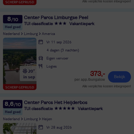
Alle verplichte kosten inbegrepen!
SCHERP GEPRIJSD
Center Parcs Limburgse Peel
8
TUI classificatie
Vakantiepark
Heel goed
Nederland
Limburg
America
Vr 11 sep 2026
4 dagen (3 nachten)
Eigen vervoer
Logies
20°
373,-
in sep
Bekijk
per app./bungalow
Alle verplichte kosten inbegrepen!
SCHERP GEPRIJSD
Center Parcs Het Heijderbos
8,6
TUI classificatie
Vakantiepark
Heel goed
Nederland
Limburg
Heijen
Vr 28 aug 2026