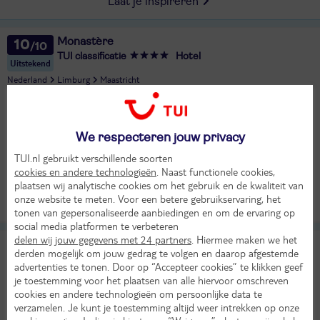
Laat je inspireren
Monastère
10
TUI classificatie
Hotel
Uitstekend
Nederland
Limburg
Maastricht
Er ging iets mis bij het ophalen van de prijs
We respecteren jouw privacy
Bekijk beschikbaarheid
TUI.nl gebruikt verschillende soorten
cookies en andere technologieën
. Naast functionele cookies,
plaatsen wij analytische cookies om het gebruik en de kwaliteit van
onze website te meten. Voor een betere gebruikservaring, het
Bekijk
tonen van gepersonaliseerde aanbiedingen en om de ervaring op
social media platformen te verbeteren
delen wij jouw gegevens met 24 partners
. Hiermee maken we het
De Maasparel
derden mogelijk om jouw gedrag te volgen en daarop afgestemde
TUI classificatie
Hotel
advertenties te tonen. Door op “Accepteer cookies” te klikken geef
Nederland
Limburg
Arcen
je toestemming voor het plaatsen van alle hiervoor omschreven
cookies en andere technologieën om persoonlijke data te
Zo 1 nov 2026
verzamelen. Je kunt je toestemming altijd weer intrekken op onze
4 dagen (3 nachten)