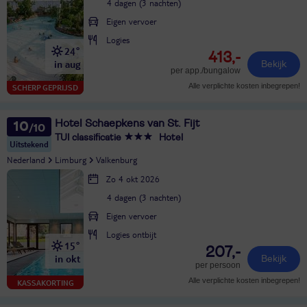
4 dagen (3 nachten)
Eigen vervoer
Logies
24°
413,-
in aug
Bekijk
per app./bungalow
Alle verplichte kosten inbegrepen!
SCHERP GEPRIJSD
Hotel Schaepkens van St. Fijt
10
TUI classificatie
Hotel
Uitstekend
Nederland
Limburg
Valkenburg
Zo 4 okt 2026
4 dagen (3 nachten)
Eigen vervoer
Logies ontbijt
15°
207,-
in okt
Bekijk
per persoon
Alle verplichte kosten inbegrepen!
KASSAKORTING