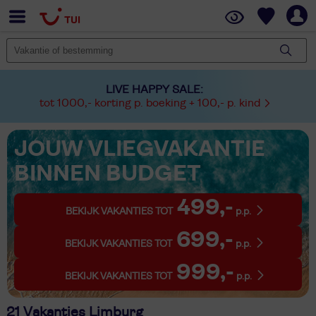
LIVE HAPPY SALE:
tot 1000,- korting p. boeking + 100,- p. kind
JOUW VLIEGVAKANTIE
BINNEN BUDGET
499,-
BEKIJK VAKANTIES TOT
p.p.
699,-
BEKIJK VAKANTIES TOT
p.p.
999,-
BEKIJK VAKANTIES TOT
p.p.
21 Vakanties Limburg