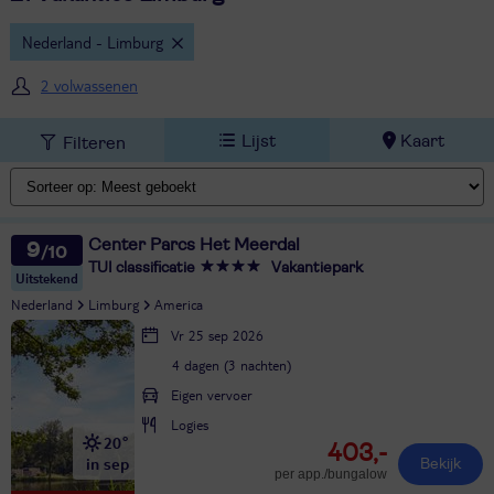
Nederland - Limburg
2 volwassenen
Lijst
Kaart
Filteren
Center Parcs Het Meerdal
9
TUI classificatie
Vakantiepark
Uitstekend
Nederland
Limburg
America
Vr 25 sep 2026
4 dagen (3 nachten)
Eigen vervoer
Logies
20°
403,-
in sep
Bekijk
per app./bungalow