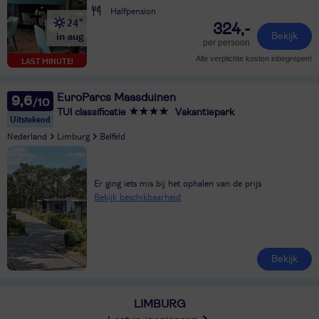
Halfpension
24°
324,-
in aug
Bekijk
per persoon
Alle verplichte kosten inbegrepen!
LAST MINUTE!
EuroParcs Maasduinen
9,6
TUI classificatie
Vakantiepark
Uitstekend
Nederland
Limburg
Belfeld
Er ging iets mis bij het ophalen van de prijs
Bekijk beschikbaarheid
Bekijk
LIMBURG