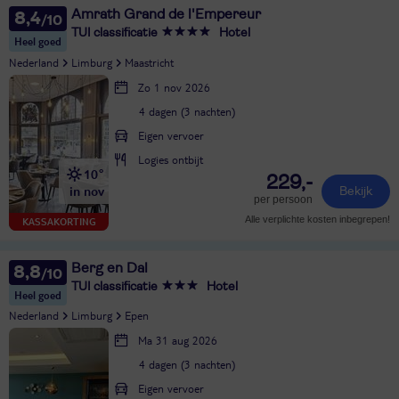
Amrath Grand de l'Empereur
8,4
TUI classificatie
Hotel
Heel goed
Nederland
Limburg
Maastricht
Zo 1 nov 2026
4 dagen (3 nachten)
Eigen vervoer
Logies ontbijt
10°
229,-
in nov
Bekijk
per persoon
Alle verplichte kosten inbegrepen!
KASSAKORTING
Berg en Dal
8,8
TUI classificatie
Hotel
Heel goed
Nederland
Limburg
Epen
Ma 31 aug 2026
4 dagen (3 nachten)
Eigen vervoer