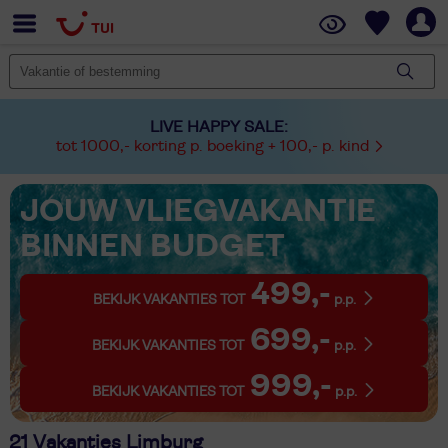
LIVE HAPPY SALE:
tot 1000,- korting p. boeking + 100,- p. kind
JOUW VLIEGVAKANTIE
BINNEN BUDGET
499,-
BEKIJK VAKANTIES TOT
p.p.
699,-
BEKIJK VAKANTIES TOT
p.p.
999,-
BEKIJK VAKANTIES TOT
p.p.
21 Vakanties Limburg