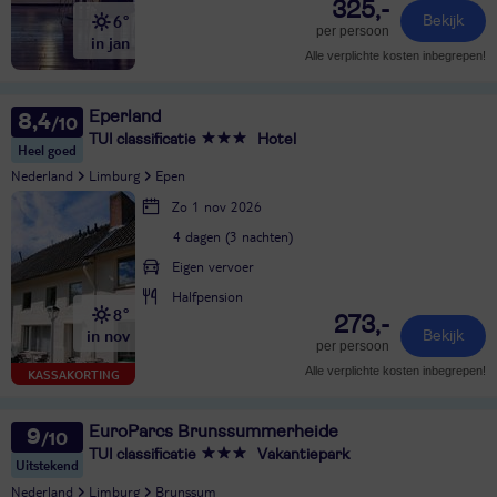
325,-
6°
Bekijk
per persoon
in jan
Alle verplichte kosten inbegrepen!
Eperland
8,4
TUI classificatie
Hotel
Heel goed
Nederland
Limburg
Epen
Zo 1 nov 2026
4 dagen (3 nachten)
Eigen vervoer
Halfpension
8°
273,-
in nov
Bekijk
per persoon
Alle verplichte kosten inbegrepen!
KASSAKORTING
EuroParcs Brunssummerheide
9
TUI classificatie
Vakantiepark
Uitstekend
Nederland
Limburg
Brunssum