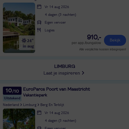
Vr 14 aug 2026
4 dagen (3 nachten)
Eigen vervoer
Logies
910,-
24°
Bekijk
per app./bungalow
in aug
Alle verplichte kosten inbegrepen!
LIMBURG
Laat je inspireren
EuroParcs Poort van Maastricht
10
Vakantiepark
Uitstekend
Nederland
Limburg
Berg En Terblijt
Vr 14 aug 2026
4 dagen (3 nachten)
Eigen vervoer