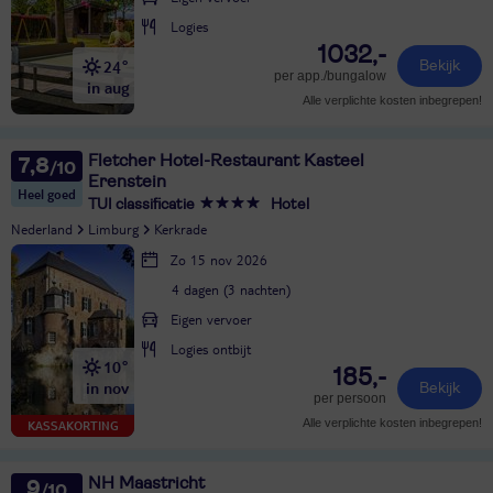
Logies
1032,-
24°
Bekijk
per app./bungalow
in aug
Alle verplichte kosten inbegrepen!
Fletcher Hotel-Restaurant Kasteel
7,8
Erenstein
Heel goed
TUI classificatie
Hotel
Nederland
Limburg
Kerkrade
Zo 15 nov 2026
4 dagen (3 nachten)
Eigen vervoer
Logies ontbijt
10°
185,-
in nov
Bekijk
per persoon
Alle verplichte kosten inbegrepen!
KASSAKORTING
NH Maastricht
9