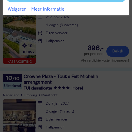
TUI classificatie
Hotel
Weigeren
Meer informatie
Nederland
Limburg
Slenaken
Vr 6 nov 2026
4 dagen (3 nachten)
Eigen vervoer
Halfpension
10°
396,-
in nov
Bekijk
per persoon
Alle verplichte kosten inbegrepen!
KASSAKORTING
Crowne Plaza - Tout à Fait Michelin
10
arrangement
Uitstekend
TUI classificatie
Hotel
Nederland
Limburg
Maastricht
Do 7 jan 2027
2 dagen (1 nacht)
Eigen vervoer
Halfpension