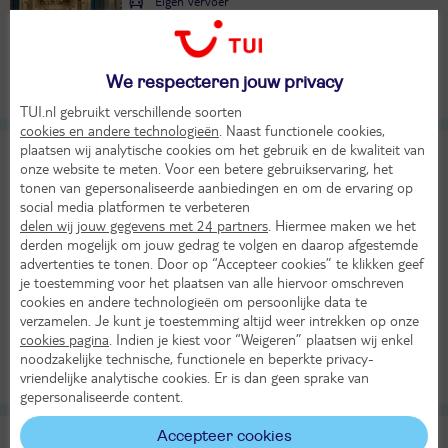
Eigen vervoer
Logies
304,-
23°
Bekijk
per persoon
in aug
We respecteren jouw privacy
Alle verplichte kosten inbegrepen!
TUI.nl gebruikt verschillende soorten
cookies en andere technologieën
. Naast functionele cookies,
plaatsen wij analytische cookies om het gebruik en de kwaliteit van
Atlanta
8
onze website te meten. Voor een betere gebruikservaring, het
TUI classificatie
Hotel
Heel goed
tonen van gepersonaliseerde aanbiedingen en om de ervaring op
Nederland
Limburg
Valkenburg
social media platformen te verbeteren
delen wij jouw gegevens met 24 partners
. Hiermee maken we het
Zo 4 okt 2026
derden mogelijk om jouw gedrag te volgen en daarop afgestemde
4 dagen (3 nachten)
advertenties te tonen. Door op “Accepteer cookies” te klikken geef
je toestemming voor het plaatsen van alle hiervoor omschreven
Eigen vervoer
cookies en andere technologieën om persoonlijke data te
Halfpension
verzamelen. Je kunt je toestemming altijd weer intrekken op onze
15°
342,-
cookies pagina
. Indien je kiest voor “Weigeren” plaatsen wij enkel
in okt
Bekijk
noodzakelijke technische, functionele en beperkte privacy-
per persoon
vriendelijke analytische cookies. Er is dan geen sprake van
Alle verplichte kosten inbegrepen!
KASSAKORTING
gepersonaliseerde content.
Best Western Slenaken
Accepteer cookies