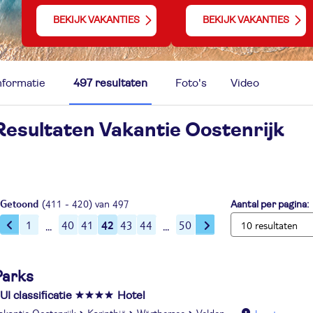
BEKIJK VAKANTIES
BEKIJK VAKANTIES
nformatie
497 resultaten
Foto's
Video
Resultaten Vakantie
Oostenrijk
Getoond
(411 - 420) van 497
Aantal per pagina:
42
1
40
41
43
44
50
Parks
UI classificatie
Hotel