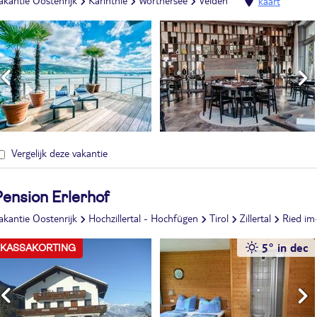
akantie Oostenrijk
Karinthië
Wörthersee
Velden
kaart
Vergelijk deze vakantie
Pension Erlerhof
akantie Oostenrijk
Hochzillertal - Hochfügen
Tirol
Zillertal
Ried im Zillertal
5° in dec
KASSAKORTING