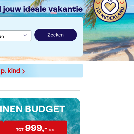
nd jouw ideale vakantie
Zoeken
 p. kind
INNEN BUDGET
999,-
TOT
p.p.