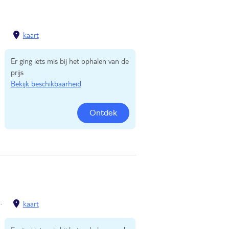
Zell am See
kaart
Er ging iets mis bij het ophalen van de
prijs
Bekijk beschikbaarheid
Ontdek
Reith im Alpbachtal
kaart