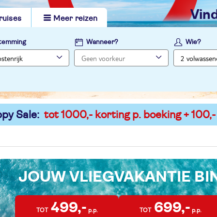
vi
ruises
Meer reizen
temming
Wanneer?
Wie?
py Sale:
tot 1000,- korting p. boeking + 100,-
JOUW VLIEGVAKANTIE B
499,-
699,-
TOT
p.p.
TOT
p.p.