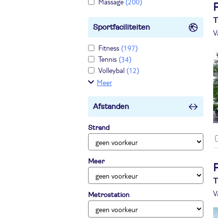
Massage
(200)
T
Sportfaciliteiten
V
Fitness
(197)
Tennis
(34)
Volleybal
(12)
Meer
Afstanden
Strand
Meer
T
V
Metrostation