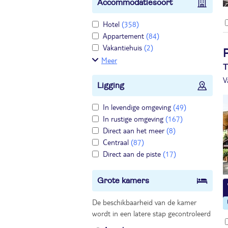
Accommodatiesoort
Hotel
(358)
Appartement
(84)
Vakantiehuis
(2)
P
Meer
T
V
Ligging
In levendige omgeving
(49)
In rustige omgeving
(167)
Direct aan het meer
(8)
Centraal
(87)
Direct aan de piste
(17)
Grote kamers
De beschikbaarheid van de kamer
wordt in een latere stap gecontroleerd