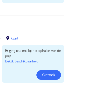
Zell am See / Kaprun
Kaprun
kaart
Er ging iets mis bij het ophalen van de
prijs
Bekijk beschikbaarheid
Ontdek