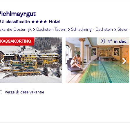
Pichlmayrgut
UI classificatie
Hotel
akantie Oostenrijk
Dachstein Tauern
Schladming - Dachstein
Steiermark
4° in dec
KASSAKORTING
Vergelijk deze vakantie