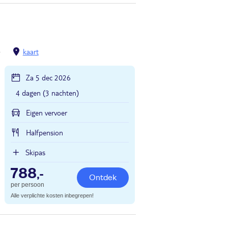
Schladming
kaart
Za 5 dec 2026
4 dagen (3 nachten)
Eigen vervoer
Halfpension
Skipas
788
,-
Ontdek
per persoon
Alle verplichte kosten inbegrepen!