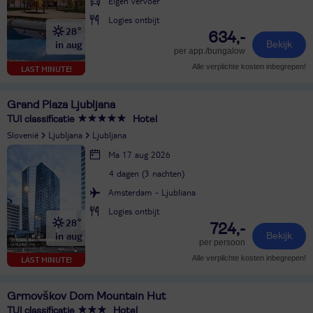
Eigen vervoer
Logies ontbijt
28°
634,-
in aug
Bekijk
per app./bungalow
Alle verplichte kosten inbegrepen!
LAST MINUTE!
Grand Plaza Ljubljana
TUI classificatie
Hotel
Slovenië
Ljubljana
Ljubljana
Ma 17 aug 2026
4 dagen (3 nachten)
Amsterdam - Ljubliana
Logies ontbijt
28°
724,-
in aug
Bekijk
per persoon
Alle verplichte kosten inbegrepen!
LAST MINUTE!
Grmovškov Dom Mountain Hut
TUI classificatie
Hotel