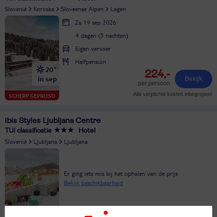
Slovenië
Koroska
Sloveense Alpen
Legen
Za 19 sep 2026
4 dagen (3 nachten)
Eigen vervoer
Halfpension
20°
224,-
in sep
Bekijk
per persoon
Alle verplichte kosten inbegrepen!
SCHERP GEPRIJSD
ibis Styles Ljubljana Centre
TUI classificatie
Hotel
Slovenië
Ljubljana
Ljubljana
Er ging iets mis bij het ophalen van de prijs
Bekijk beschikbaarheid