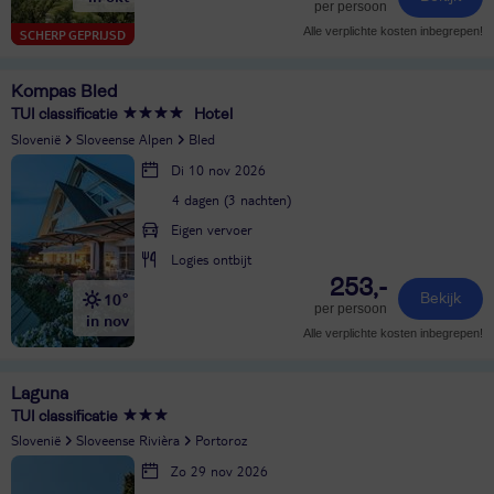
per persoon
Alle verplichte kosten inbegrepen!
SCHERP GEPRIJSD
Kompas Bled
TUI classificatie
Hotel
Slovenië
Sloveense Alpen
Bled
Di 10 nov 2026
4 dagen (3 nachten)
Eigen vervoer
Logies ontbijt
253,-
10°
Bekijk
per persoon
in nov
Alle verplichte kosten inbegrepen!
Laguna
TUI classificatie
Slovenië
Sloveense Rivièra
Portoroz
Zo 29 nov 2026