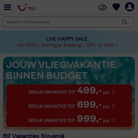
LIVE HAPPY SALE:
tot 1000,- korting p. boeking + 100,- p. kind
JOUW VLIEGVAKANTIE
BINNEN BUDGET
499,-
BEKIJK VAKANTIES TOT
p.p.
699,-
BEKIJK VAKANTIES TOT
p.p.
999,-
BEKIJK VAKANTIES TOT
p.p.
62 Vakanties Slovenië