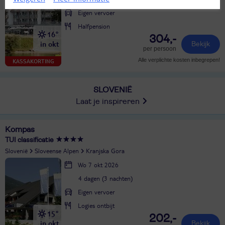
Eigen vervoer
Halfpension
16°
304,-
in okt
Bekijk
per persoon
Alle verplichte kosten inbegrepen!
KASSAKORTING
SLOVENIË
Laat je inspireren
Kompas
TUI classificatie
Slovenië
Sloveense Alpen
Kranjska Gora
Wo 7 okt 2026
4 dagen (3 nachten)
Eigen vervoer
Logies ontbijt
15°
202,-
in okt
Bekijk