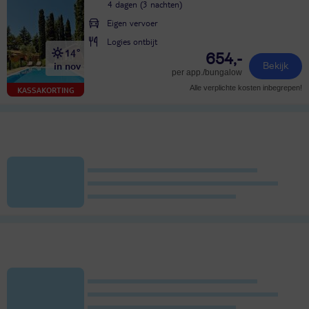
4 dagen (3 nachten)
Eigen vervoer
Logies ontbijt
14°
654,-
in nov
Bekijk
per app./bungalow
Alle verplichte kosten inbegrepen!
KASSAKORTING