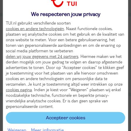
Bekijk
KASSAKORTING
We respecteren jouw privacy
Jama
TUI.nl gebruikt verschillende soorten
cookies en andere technologieën
. Naast functionele cookies,
TUI classificatie
Hotel
plaatsen wij analytische cookies om het gebruik en de kwaliteit van
Slovenië
Notranjskokraska
Postojna
onze website te meten. Voor een betere gebruikservaring, het
Wo 23 sep 2026
tonen van gepersonaliseerde aanbiedingen en om de ervaring op
4 dagen (3 nachten)
social media platformen te verbeteren
delen wij jouw gegevens met 24 partners
. Hiermee maken we het
Eigen vervoer
derden mogelijk om jouw gedrag te volgen en daarop afgestemde
Logies
advertenties te tonen. Door op “Accepteer cookies” te klikken geef
21°
je toestemming voor het plaatsen van alle hiervoor omschreven
287,-
in sep
Bekijk
cookies en andere technologieën om persoonlijke data te
per persoon
verzamelen. Je kunt je toestemming altijd weer intrekken op onze
Alle verplichte kosten inbegrepen!
KASSAKORTING
cookies pagina
. Indien je kiest voor “Weigeren” plaatsen wij enkel
noodzakelijke technische, functionele en beperkte privacy-
vriendelijke analytische cookies. Er is dan geen sprake van
Jezero
gepersonaliseerde content.
TUI classificatie
Hotel
Slovenië
Sloveense Alpen
Bohinjsko Jezero
Accepteer cookies
Za 17 okt 2026
Weigeren
Meer informatie
4 dagen (3 nachten)