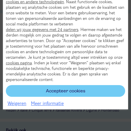
cookies en andere technologieën
. Naast functionele cookies,
Alle verplichte kosten inbegrepen!
plaatsen wij analytische cookies om het gebruik en de kwaliteit van
onze website te meten. Voor een betere gebruikservaring, het
tonen van gepersonaliseerde aanbiedingen en om de ervaring op
Cinque Terre
8
social media platformen te verbeteren
TUI classificatie
Hotel
Heel goed
delen wij jouw gegevens met 24 partners
. Hiermee maken we het
Italië
Cinque Terre
Italiaanse Rivièra
Ligurië
Monterosso
derden mogelijk om jouw gedrag te volgen en daarop afgestemde
advertenties te tonen. Door op “Accepteer cookies” te klikken geef
Do 1 okt 2026
je toestemming voor het plaatsen van alle hiervoor omschreven
4 dagen (3 nachten)
cookies en andere technologieën om persoonlijke data te
verzamelen. Je kunt je toestemming altijd weer intrekken op onze
Eigen vervoer
cookies pagina
. Indien je kiest voor “Weigeren” plaatsen wij enkel
Logies ontbijt
noodzakelijke technische, functionele en beperkte privacy-
21°
274,-
vriendelijke analytische cookies. Er is dan geen sprake van
in okt
Bekijk
gepersonaliseerde content.
per persoon
Alle verplichte kosten inbegrepen!
KASSAKORTING
Accepteer cookies
Weigeren
Meer informatie
Reizen
Italië
Cinque Terre
Italiaanse Rivièra
Ligurië
Monterosso
Bekijk ook