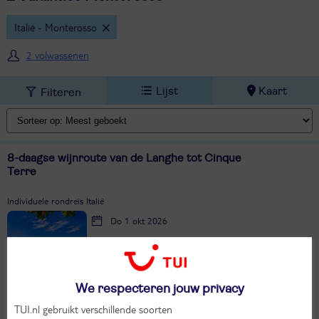
Italië - Monterosso
2 volwassenen
Lijst
Kaart
Filteren
8-daagse wijnroute van de Langhe tot Cinque
Terre
Individuele rondreis Italië
Do 1 okt 2026
8 dagen (7 nachten)
Eigen vervoer
Logies ontbijt
We respecteren jouw privacy
631,-
Bekijk
TUI.nl gebruikt verschillende soorten
per persoon