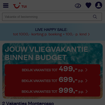
LIVE HAPPY SALE:
tot 1000,- korting p. boeking + 100,- p. kind
JOUW VLIEGVAKANTIE
BINNEN BUDGET
499,-
BEKIJK VAKANTIES TOT
p.p.
699,-
BEKIJK VAKANTIES TOT
p.p.
999,-
BEKIJK VAKANTIES TOT
p.p.
2 Vakanties Monterosso