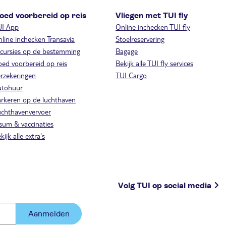
oed voorbereid op reis
Vliegen met TUI fly
UI App
Online inchecken TUI fly
line inchecken Transavia
Stoelreservering
cursies op de bestemming
Bagage
ed voorbereid op reis
Bekijk alle TUI fly services
rzekeringen
TUI Cargo
utohuur
rkeren op de luchthaven
chthavenvervoer
sum & vaccinaties
kijk alle extra's
Volg TUI op social media
.
Aanmelden