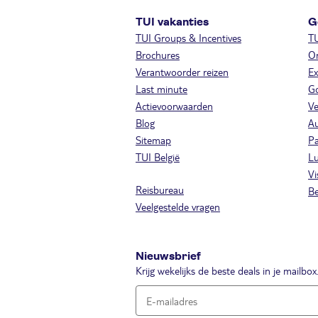
TUI vakanties
G
TUI Groups & Incentives
T
Brochures
On
Verantwoorder reizen
Ex
Last minute
Go
Actievoorwaarden
Ve
Blog
A
Sitemap
Pa
TUI België
Lu
Vi
Reisbureau
Be
Veelgestelde vragen
Nieuwsbrief
Krijg wekelijks de beste deals in je mailbox