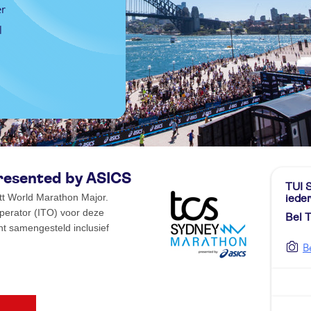
r
l
resented by ASICS
TUI S
t World Marathon Major.
iede
 Operator (ITO) voor deze
Bel 
t samengesteld inclusief
B