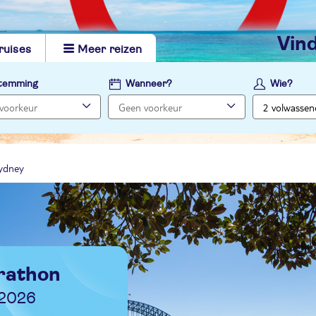
vi
ruises
Meer reizen
temming
Wanneer?
Wie?
ydney
rathon
 2026