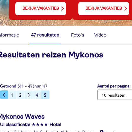
BEKIJK VAKANTIES
BEKIJK VAKANTIES
nformatie
47 resultaten
Foto's
Video
Resultaten reizen
Mykonos
Getoond
(41 - 47) van 47
Aantal per pagina:
5
1
2
3
4
Mykonos Waves
UI classificatie
Hotel