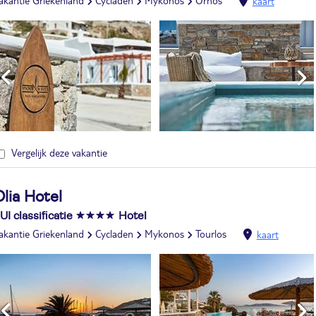
akantie Griekenland
Cycladen
Mykonos
Ornos
kaart
Vergelijk deze vakantie
lia Hotel
UI classificatie
Hotel
akantie Griekenland
Cycladen
Mykonos
Tourlos
kaart