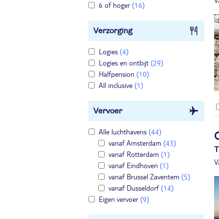
V
6 of hoger
(16)
Verzorging
Logies
(4)
Logies en ontbijt
(29)
Halfpension
(10)
All inclusive
(1)
Vervoer
Alle luchthavens
(44)
O
vanaf Amsterdam
(43)
T
vanaf Rotterdam
(1)
V
vanaf Eindhoven
(1)
vanaf Brussel Zaventem
(5)
vanaf Dusseldorf
(14)
Eigen vervoer
(9)