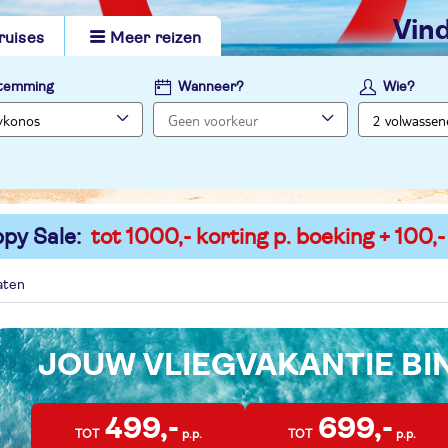
vi
ruises
Meer reizen
temming
Wanneer?
Wie?
py Sale:
tot 1000,- korting p. boeking + 100,-
aten
JOUW VLIEGVAKANTIE B
499,-
699,-
TOT
p.p.
TOT
p.p.