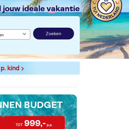
nd jouw ideale vakantie
Zoeken
 p. kind
INNEN BUDGET
999,-
TOT
p.p.