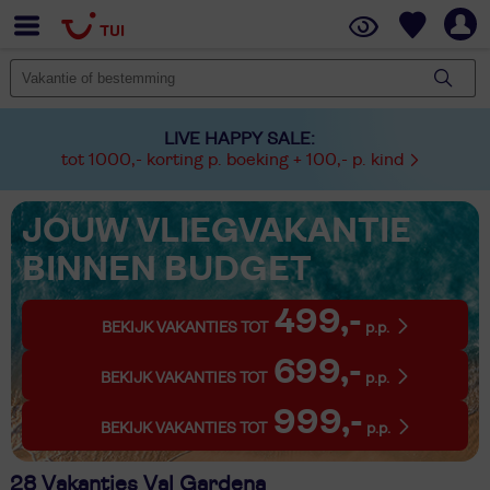
LIVE HAPPY SALE:
tot 1000,- korting p. boeking + 100,- p. kind
JOUW VLIEGVAKANTIE
BINNEN BUDGET
499,-
BEKIJK VAKANTIES TOT
p.p.
699,-
BEKIJK VAKANTIES TOT
p.p.
999,-
BEKIJK VAKANTIES TOT
p.p.
28 Vakanties Val Gardena