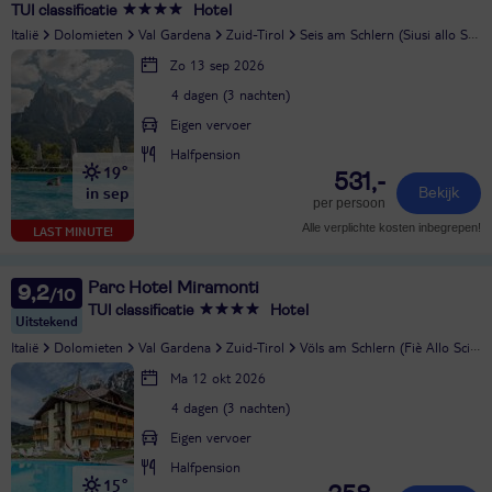
TUI classificatie
Hotel
Italië
Dolomieten
Val Gardena
Zuid-Tirol
Seis am Schlern (Siusi allo Sciliar)
Zo 13 sep 2026
4 dagen (3 nachten)
Eigen vervoer
Halfpension
19°
531,-
in sep
Bekijk
per persoon
Alle verplichte kosten inbegrepen!
LAST MINUTE!
Parc Hotel Miramonti
9,2
TUI classificatie
Hotel
Uitstekend
Italië
Dolomieten
Val Gardena
Zuid-Tirol
Völs am Schlern (Fiè Allo Sciliar)
Ma 12 okt 2026
4 dagen (3 nachten)
Eigen vervoer
Halfpension
15°