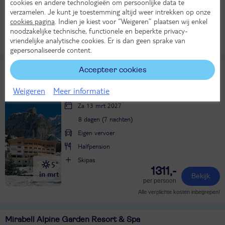
cookies en andere technologieën om persoonlijke data te
Logies ontbijt
verzamelen. Je kunt je toestemming altijd weer intrekken op onze
16°
360,-
cookies pagina
. Indien je kiest voor “Weigeren” plaatsen wij enkel
in sep
Bekijk
noodzakelijke technische, functionele en beperkte privacy-
per persoon
vriendelijke analytische cookies. Er is dan geen sprake van
Alle verplichte kosten inbegrepen!
LAST MINUTE!
gepersonaliseerde content.
Meisules
Accepteer cookies
TUI classificatie
Hotel
Weigeren
Meer informatie
Italië
Dolomieten
Val Gardena
Zuid-Tirol
Wolkenstein (Selva)
Za 13 mrt 2027
8 dagen (7 nachten)
Eigen vervoer
Halfpension
Skipas
5°
1311,-
in mrt
Bekijk
per persoon
Alle verplichte kosten inbegrepen!
Mirabell Alpine Garden Resort & Spa