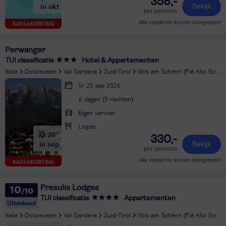
358,-
in okt
Bekijk
per persoon
Alle verplichte kosten inbegrepen!
KASSAKORTING
Perwanger
TUI classificatie
Hotel & Appartementen
Italië
Dolomieten
Val Gardena
Zuid-Tirol
Völs am Schlern (Fiè Allo Sciliar)
Vr 25 sep 2026
6 dagen (5 nachten)
Eigen vervoer
Logies
20°
330,-
in sep
Bekijk
per persoon
Alle verplichte kosten inbegrepen!
KASSAKORTING
Presulis Lodges
10
TUI classificatie
Appartementen
Uitstekend
Italië
Dolomieten
Val Gardena
Zuid-Tirol
Völs am Schlern (Fiè Allo Sciliar)