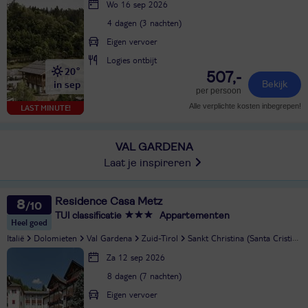
Wo 16 sep 2026
4 dagen (3 nachten)
Eigen vervoer
Logies ontbijt
20°
507,-
in sep
Bekijk
per persoon
Alle verplichte kosten inbegrepen!
LAST MINUTE!
VAL GARDENA
Laat je inspireren
Residence Casa Metz
8
TUI classificatie
Appartementen
Heel goed
Italië
Dolomieten
Val Gardena
Zuid-Tirol
Sankt Christina (Santa Cristina)
Za 12 sep 2026
8 dagen (7 nachten)
Eigen vervoer