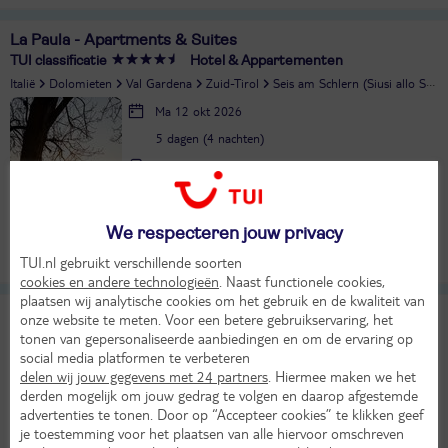
La Paula - Apartments & Suites
TUI classificatie
Hotel & Appartementen
Italië
Dolomieten
Val Gardena
Zuid-Tirol
Seis am Schlern (Siusi allo Sciliar)
Ma 12 okt 2026
5 dagen (4 nachten)
Eigen vervoer
Logies ontbijt
15°
427,-
in okt
Bekijk
We respecteren jouw privacy
per persoon
Alle verplichte kosten inbegrepen!
TUI.nl gebruikt verschillende soorten
KASSAKORTING
cookies en andere technologieën
. Naast functionele cookies,
plaatsen wij analytische cookies om het gebruik en de kwaliteit van
La Truga
onze website te meten. Voor een betere gebruikservaring, het
TUI classificatie
Appartementen
tonen van gepersonaliseerde aanbiedingen en om de ervaring op
Italië
Dolomieten
Val Gardena
Zuid-Tirol
Wolkenstein (Selva)
social media platformen te verbeteren
delen wij jouw gegevens met 24 partners
. Hiermee maken we het
Zo 20 sep 2026
derden mogelijk om jouw gedrag te volgen en daarop afgestemde
4 dagen (3 nachten)
advertenties te tonen. Door op “Accepteer cookies” te klikken geef
je toestemming voor het plaatsen van alle hiervoor omschreven
Eigen vervoer