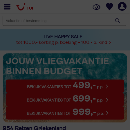
LIVE HAPPY SALE:
tot 1000,- korting p. boeking + 100,- p. kind
JOUW VLIEGVAKANTIE
BINNEN BUDGET
499,-
BEKIJK VAKANTIES TOT
p.p.
699,-
BEKIJK VAKANTIES TOT
p.p.
999,-
BEKIJK VAKANTIES TOT
p.p.
954 Reizen Griekenland