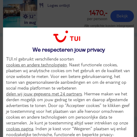
Logies ontbijt
1470,-
32°
Bekijk
per persoon
in aug
Alle verplichte kosten inbegrepen!
Mykonos Waves
TUI classificatie
Hotel
We respecteren jouw privacy
Griekenland
Cycladen
Mykonos
Ornos
TUI.nl gebruikt verschillende soorten
cookies en andere technologieën
. Naast functionele cookies,
plaatsen wij analytische cookies om het gebruik en de kwaliteit van
Er ging iets mis bij het ophalen van de prijs
onze website te meten. Voor een betere gebruikservaring, het
Bekijk beschikbaarheid
tonen van gepersonaliseerde aanbiedingen en om de ervaring op
social media platformen te verbeteren
delen wij jouw gegevens met 24 partners
. Hiermee maken we het
derden mogelijk om jouw gedrag te volgen en daarop afgestemde
advertenties te tonen. Door op “Accepteer cookies” te klikken geef
Bekijk
je toestemming voor het plaatsen van alle hiervoor omschreven
cookies en andere technologieën om persoonlijke data te
verzamelen. Je kunt je toestemming altijd weer intrekken op onze
Myst Boutique Hotel
cookies pagina
. Indien je kiest voor “Weigeren” plaatsen wij enkel
TUI classificatie
Hotel
noodzakelijke technische, functionele en beperkte privacy-