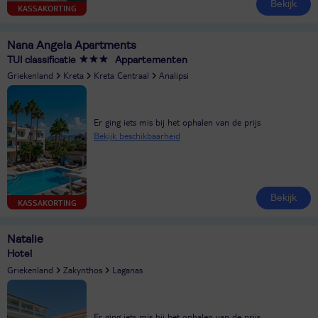
Bekijk
KASSAKORTING
Nana Angela Apartments
TUI classificatie
Appartementen
Griekenland
Kreta
Kreta Centraal
Analipsi
Er ging iets mis bij het ophalen van de prijs
Bekijk beschikbaarheid
Bekijk
KASSAKORTING
Natalie
Hotel
Griekenland
Zakynthos
Laganas
Er ging iets mis bij het ophalen van de prijs