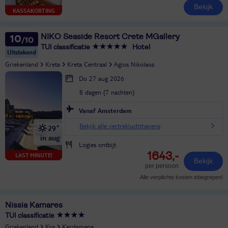
Bekijk
KASSAKORTING
NIKO Seaside Resort Crete MGallery
10
TUI classificatie
Hotel
Uitstekend
Griekenland
Kreta
Kreta Centraal
Agios Nikolaos
Do 27 aug 2026
8 dagen (7 nachten)
Vanaf Amsterdam
Bekijk alle vertrekluchthavens
29°
in aug
Logies ontbijt
1643,-
LAST MINUTE!
Bekijk
per persoon
Alle verplichte kosten inbegrepen!
Nissia Kamares
TUI classificatie
Griekenland
Kos
Kardamena