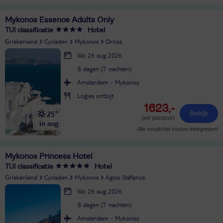
Mykonos Essence Adults Only
TUI classificatie
Hotel
Griekenland
Cycladen
Mykonos
Ornos
Wo 26 aug 2026
8 dagen (7 nachten)
Amsterdam - Mykonos
Logies ontbijt
1623,-
25°
Bekijk
per persoon
in aug
Alle verplichte kosten inbegrepen!
Mykonos Princess Hotel
TUI classificatie
Hotel
Griekenland
Cycladen
Mykonos
Agios Stéfanos
Wo 26 aug 2026
8 dagen (7 nachten)
Amsterdam - Mykonos