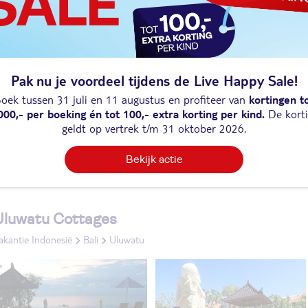
28° in okt
KASSAKORTING
Pak nu je voordeel tijdens de Live Happy Sale!
oek tussen 31 juli en 11 augustus en profiteer van
kortingen t
000,- per boeking én tot 100,- extra korting per kind.
De kort
geldt op vertrek t/m 31 oktober 2026.
Vergelijk deze vakantie
Bekijk actie
Uluwatu Cottages
akantie Indonesië
Bali
Uluwatu