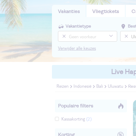
Vakanties
Vliegtickets
C
Vakantietype
Bes
Verwijder alle keuzes
Live Hap
Reizen
Indonesië
Bali
Uluwatu
Res
Populaire filters
Kassakorting
(2)
Korting