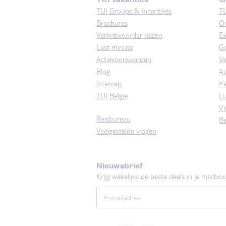
TUI Groups & Incentives
T
Brochures
On
Verantwoorder reizen
Ex
Last minute
Go
Actievoorwaarden
Ve
Blog
A
Sitemap
Pa
TUI België
Lu
Vi
Reisbureau
Be
Veelgestelde vragen
Nieuwsbrief
Krijg wekelijks de beste deals in je mailbox