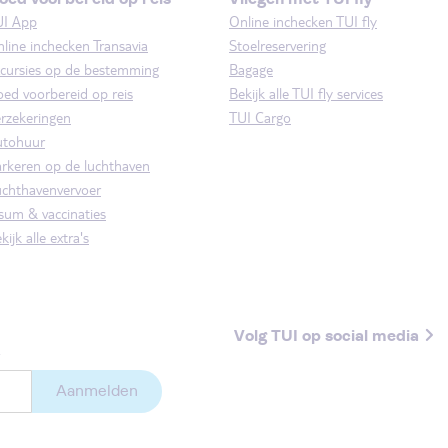
UI App
Online inchecken TUI fly
line inchecken Transavia
Stoelreservering
cursies op de bestemming
Bagage
ed voorbereid op reis
Bekijk alle TUI fly services
rzekeringen
TUI Cargo
utohuur
rkeren op de luchthaven
chthavenvervoer
sum & vaccinaties
kijk alle extra's
Volg TUI op social media
.
Aanmelden