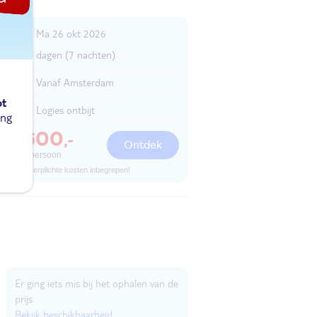
Ma 26 okt 2026
10 dagen (7 nachten)
Vanaf Amsterdam
ot
Logies ontbijt
ing
1600
,-
Ontdek
per persoon
Alle verplichte kosten inbegrepen!
Er ging iets mis bij het ophalen van de
prijs
Bekijk beschikbaarheid