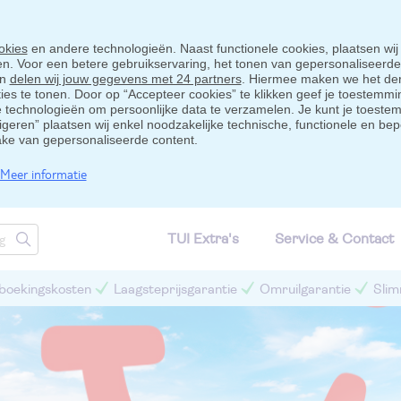
okies
en andere technologieën. Naast functionele cookies, plaatsen wij
ten. Voor een betere gebruikservaring, het tonen van gepersonaliseerd
en
delen wij jouw gegevens met 24 partners
. Hiermee maken we het der
s te tonen. Door op “Accepteer cookies” te klikken geef je toestemmin
technologieën om persoonlijke data te verzamelen. Je kunt je toestem
eigeren” plaatsen wij enkel noodzakelijke technische, functionele en bep
ake van gepersonaliseerde content.
Meer informatie
TUI Extra's
Service & Contact
 boekingskosten
Laagsteprijsgarantie
Omruilgarantie
Slim