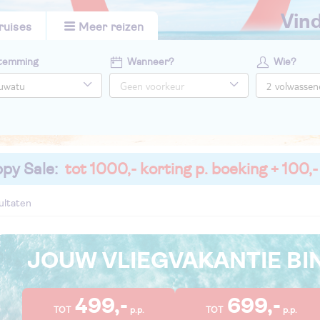
vi
ruises
Meer reizen
temming
Wanneer?
Wie?
py Sale:
tot 1000,- korting p. boeking + 100,-
ultaten
JOUW VLIEGVAKANTIE B
499,-
699,-
TOT
p.p.
TOT
p.p.