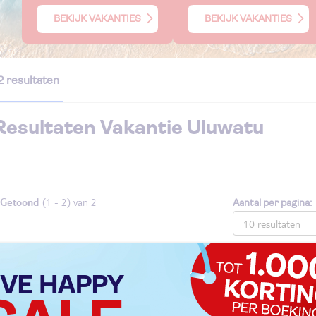
BEKIJK VAKANTIES
BEKIJK VAKANTIES
2 resultaten
Resultaten Vakantie
Uluwatu
Getoond
(1 - 2) van 2
Aantal per pagina:
Radisson Blu Bali Uluwatu
UI classificatie
Hotel
akantie Indonesië
Bali
Uluwatu