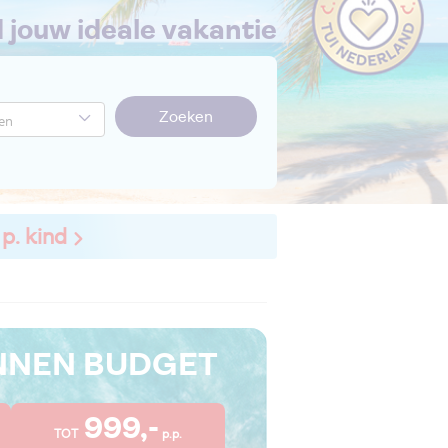
nd jouw ideale vakantie
Zoeken
 p. kind
INNEN BUDGET
999,-
TOT
p.p.