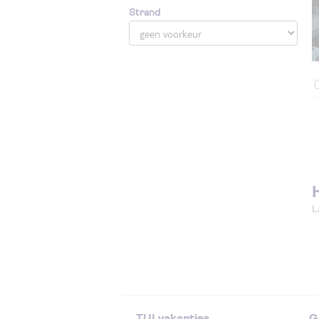
Strand
L
TUI vakanties
G