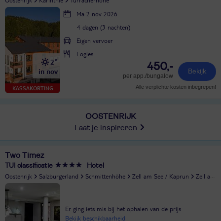
Ma 2 nov 2026
4 dagen (3 nachten)
Eigen vervoer
Logies
2°
450,-
in nov
Bekijk
per app./bungalow
Alle verplichte kosten inbegrepen!
KASSAKORTING
OOSTENRIJK
Laat je inspireren
Two Timez
TUI classificatie
Hotel
Oostenrijk
Salzburgerland
Schmittenhöhe
Zell am See / Kaprun
Zell am See
Er ging iets mis bij het ophalen van de prijs
Bekijk beschikbaarheid