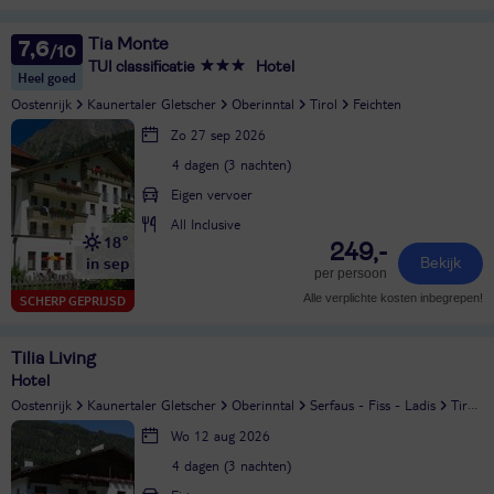
Tia Monte
7,6
TUI classificatie
Hotel
Heel goed
Oostenrijk
Kaunertaler Gletscher
Oberinntal
Tirol
Feichten
Zo 27 sep 2026
4 dagen (3 nachten)
Eigen vervoer
All Inclusive
18°
249,-
in sep
Bekijk
per persoon
Alle verplichte kosten inbegrepen!
SCHERP GEPRIJSD
Tilia Living
Hotel
Oostenrijk
Kaunertaler Gletscher
Oberinntal
Serfaus - Fiss - Ladis
Tirol
Wo 12 aug 2026
4 dagen (3 nachten)