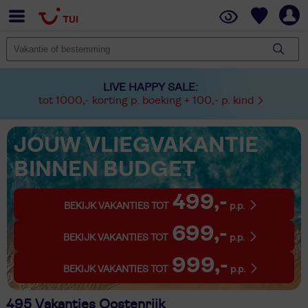
LIVE HAPPY SALE:
tot 1000,- korting p. boeking + 100,- p. kind
JOUW VLIEGVAKANTIE
BINNEN BUDGET
499,-
BEKIJK VAKANTIES TOT
p.p.
699,-
BEKIJK VAKANTIES TOT
p.p.
999,-
BEKIJK VAKANTIES TOT
p.p.
495 Vakanties Oostenrijk