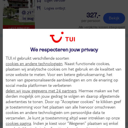
Eigen vervoer
Logies ontbijt
21°
327,-
in aug
Bekijk
per persoon
Alle verplichte kosten inbegrepen!
LAST MINUTE!
Tirolerhof
8,8
TUI classificatie
Hotel
We respecteren jouw privacy
Heel goed
TUI.nl gebruikt verschillende soorten
Oostenrijk
Salzburgerland
Schmittenhöhe
Zell am See / Kaprun
Zell am See
cookies en andere technologieën
. Naast functionele cookies,
Za 20 mrt 2027
plaatsen wij analytische cookies om het gebruik en de kwaliteit van
5 dagen (4 nachten)
onze website te meten. Voor een betere gebruikservaring, het
tonen van gepersonaliseerde aanbiedingen en om de ervaring op
Eigen vervoer
social media platformen te verbeteren
Halfpension
delen wij jouw gegevens met 24 partners
. Hiermee maken we het
8°
derden mogelijk om jouw gedrag te volgen en daarop afgestemde
Skipas
in mrt
advertenties te tonen. Door op “Accepteer cookies” te klikken geef
815,-
je toestemming voor het plaatsen van alle hiervoor omschreven
Bekijk
per persoon
KASSAKORTING
cookies en andere technologieën om persoonlijke data te
Alle verplichte kosten inbegrepen!
verzamelen. Je kunt je toestemming altijd weer intrekken op onze
cookies pagina
. Indien je kiest voor “Weigeren” plaatsen wij enkel