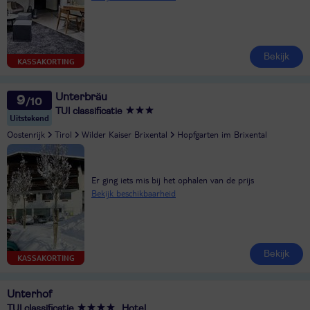
Bekijk
KASSAKORTING
Unterbräu
9
TUI classificatie
Uitstekend
Oostenrijk
Tirol
Wilder Kaiser Brixental
Hopfgarten im Brixental
Er ging iets mis bij het ophalen van de prijs
Bekijk beschikbaarheid
Bekijk
KASSAKORTING
Unterhof
TUI classificatie
Hotel