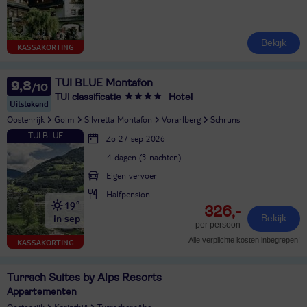
Bekijk
KASSAKORTING
TUI BLUE Montafon
9,8
TUI classificatie
Hotel
Uitstekend
Oostenrijk
Golm
Silvretta Montafon
Vorarlberg
Schruns
Zo 27 sep 2026
4 dagen (3 nachten)
Eigen vervoer
Halfpension
19°
326,-
in sep
Bekijk
per persoon
Alle verplichte kosten inbegrepen!
KASSAKORTING
Turrach Suites by Alps Resorts
Appartementen
Oostenrijk
Karinthië
Turracherhöhe