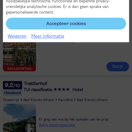
noodzakelijke technische, functionele en beperkte privacy-
Tramser Hof
vriendelijke analytische cookies. Er is dan geen sprake van
TUI classificatie
gepersonaliseerde content.
Oostenrijk
Ötztal
Tirol
Venet
Landeck
Accepteer cookies
Weigeren
Meer informatie
Er ging iets mis bij het ophalen van de prijs
Bekijk beschikbaarheid
Bekijk
KASSAKORTING
Trattlerhof
9,2
TUI classificatie
Hotel
Uitstekend
Oostenrijk
Bad Kleinkirchheim
Karinthië
Bad Kleinkirchheim
Er ging iets mis bij het ophalen van de prijs
Bekijk beschikbaarheid