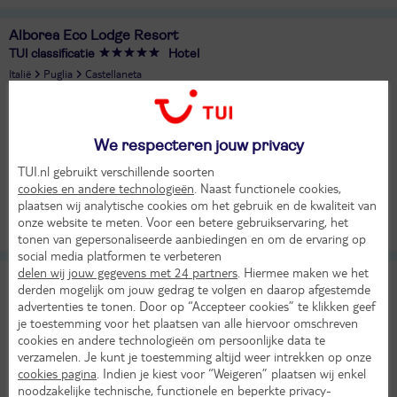
Alborea Eco Lodge Resort
TUI classificatie
Hotel
Italië
Puglia
Castellaneta
Di 8 sep 2026
8 dagen (7 nachten)
We respecteren jouw privacy
Dusseldorf - Brindisi
Volpension
TUI.nl gebruikt verschillende soorten
27°
cookies en andere technologieën
. Naast functionele cookies,
1472,-
in sep
Bekijk
plaatsen wij analytische cookies om het gebruik en de kwaliteit van
per persoon
onze website te meten. Voor een betere gebruikservaring, het
Alle verplichte kosten inbegrepen!
LAST MINUTE!
tonen van gepersonaliseerde aanbiedingen en om de ervaring op
social media platformen te verbeteren
delen wij jouw gegevens met 24 partners
. Hiermee maken we het
La Chiusa di Chietri
9,2
derden mogelijk om jouw gedrag te volgen en daarop afgestemde
TUI classificatie
Hotel
advertenties te tonen. Door op “Accepteer cookies” te klikken geef
Uitstekend
je toestemming voor het plaatsen van alle hiervoor omschreven
Italië
Puglia
Alberobello
cookies en andere technologieën om persoonlijke data te
Za 22 aug 2026
verzamelen. Je kunt je toestemming altijd weer intrekken op onze
cookies pagina
. Indien je kiest voor “Weigeren” plaatsen wij enkel
8 dagen (7 nachten)
noodzakelijke technische, functionele en beperkte privacy-