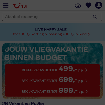
LIVE HAPPY SALE:
tot 1000,- korting p. boeking + 100,- p. kind
JOUW VLIEGVAKANTIE
BINNEN BUDGET
499,-
BEKIJK VAKANTIES TOT
p.p.
699,-
BEKIJK VAKANTIES TOT
p.p.
999,-
BEKIJK VAKANTIES TOT
p.p.
28 Vakanties Puglia