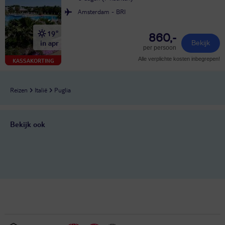
Amsterdam - BRI
19°
860,-
in apr
Bekijk
per persoon
Alle verplichte kosten inbegrepen!
KASSAKORTING
Reizen
Italië
Puglia
Bekijk ook