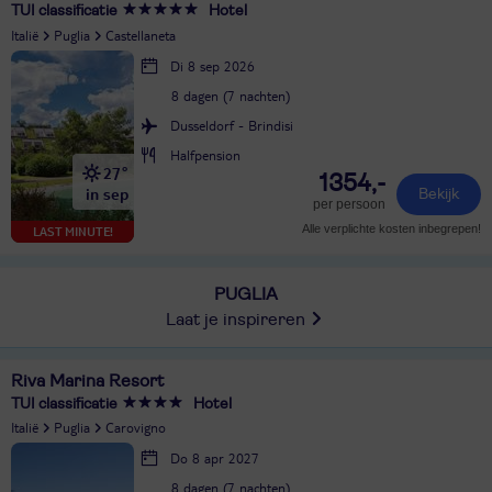
TUI classificatie
Hotel
Italië
Puglia
Castellaneta
Di 8 sep 2026
8 dagen (7 nachten)
Dusseldorf - Brindisi
Halfpension
27°
1354,-
in sep
Bekijk
per persoon
Alle verplichte kosten inbegrepen!
LAST MINUTE!
PUGLIA
Laat je inspireren
Riva Marina Resort
TUI classificatie
Hotel
Italië
Puglia
Carovigno
Do 8 apr 2027
8 dagen (7 nachten)