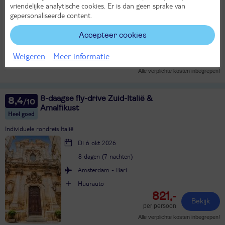
vriendelijke analytische cookies. Er is dan geen sprake van
Vanaf Rotterdam
gepersonaliseerde content.
Bekijk alle vertrekluchthavens
30°
in aug
Accepteer cookies
Logies ontbijt
901,-
LAST MINUTE!
Weigeren
Meer informatie
Bekijk
per persoon
Alle verplichte kosten inbegrepen!
8-daagse fly-drive Zuid-Italië &
8,4
Amalfikust
Heel goed
Individuele rondreis Italië
Di 6 okt 2026
8 dagen (7 nachten)
Amsterdam - Bari
Huurauto
821,-
Bekijk
per persoon
Alle verplichte kosten inbegrepen!