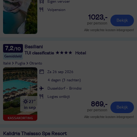
Eigen vervoer
Volpension
1023,-
Bekijk
per persoon
Alle verplichte kosten inbegrepen!
Basiliani
7,2
TUI classificatie
Hotel
Gemiddeld
Italië
Puglia
Otranto
Za 26 sep 2026
4 dagen (3 nachten)
Dusseldorf - Brindisi
Logies ontbijt
27°
869,-
in sep
Bekijk
per persoon
Alle verplichte kosten inbegrepen!
KASSAKORTING
Kalidria Thalasso Spa Resort